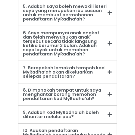
5. Adakah saya boleh mewakili isteri
saya yang merupakan ibu susuan
untuk membuat permohonan
pendaftaran MyRadha’ah?
6. Saya mempunyai anak angkat
dan telah menyusukan anak
tersebut secara tidak langsung
ketika berumur 2 bulan. Adakah
saya layak untuk memohon
pendaftaran MyRadha'ah?
7. Berapakah lamakah tempoh kad
MyRadha’ah akan dikeluarkan
selepas pendaftaran?
8. Dimanakah tempat untuk saya
menghantar borang memohon
pendaftaran kad MyRadha’ah?
9. Adakah kad MyRadha’ah boleh
dihantar melalui pos?
10. Adakah pendaftaran
MyRadha’ah hanya terbuka kepada