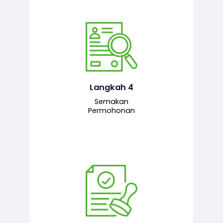
Pegawai penyemak menyemak
maklumat yang dikemukakan. Jika
semua maklumat adalah lengkap dan
tepat, permohonan akan dihantar
kepada pegawai pelulus untuk
Langkah 4
tindakan seterusnya.
Semakan
Permohonan
Pegawai pelulus menilai permohonan
dan memberi pengesahan serta
kelulusan akhir sekiranya semuanya