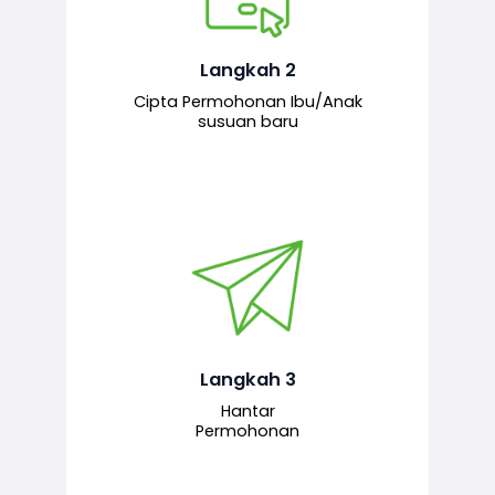
Pemohon mengisi borang
permohonan bagi pendaftaran
hubungan ibu atau anak susuan yang
baharu melalui sistem.
Langkah 2
Cipta Permohonan Ibu/Anak
susuan baru
Permohonan yang lengkap dihantar
untuk proses semakan dan
pengesahan oleh pegawai
bertanggungjawab.
Langkah 3
Hantar
Permohonan