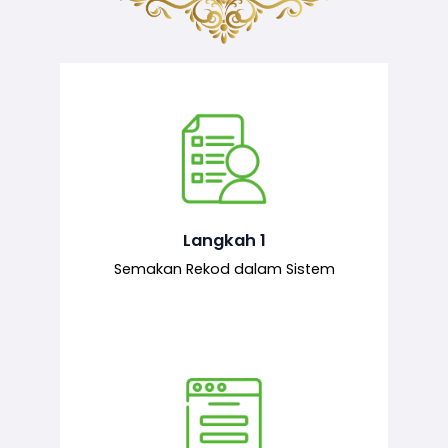
Semakan ke atas sejarah permohonan
yang pernah dibuat oleh pemohon,
iaitu maklumat terdahulu.
Langkah 1
Semakan Rekod dalam Sistem