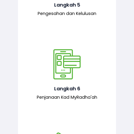
mematuhi syarat ditetapkan.
Langkah 5
Pengesahan dan Kelulusan
Setelah permohonan diluluskan, kad
MyRadha’ah akan dijana.
Langkah 6
Penjanaan Kad MyRadha'ah