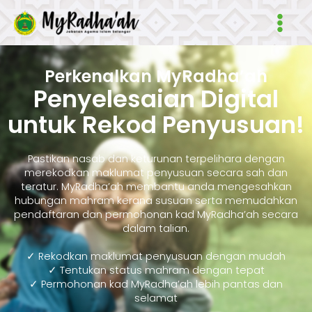
Skip
Main
to
Men
content
Perkenalkan MyRadha’ah
Penyelesaian Digital
untuk Rekod Penyusuan!
Pastikan nasab dan keturunan terpelihara dengan
merekodkan maklumat penyusuan secara sah dan
teratur. MyRadha’ah membantu anda mengesahkan
hubungan mahram kerana susuan serta memudahkan
pendaftaran dan permohonan kad MyRadha’ah secara
dalam talian.
✓ Rekodkan maklumat penyusuan dengan mudah
✓ Tentukan status mahram dengan tepat
✓ Permohonan kad MyRadha’ah lebih pantas dan
selamat