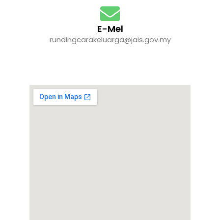
E-Mel
rundingcarakeluarga@jais.gov.my