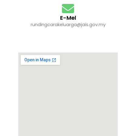
E-Mel
rundingcarakeluarga@jais.gov.my