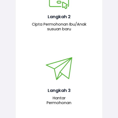
Pemohon mengisi borang
permohonan bagi pendaftaran
hubungan ibu atau anak susuan yang
baharu melalui sistem.
Langkah 2
Cipta Permohonan Ibu/Anak
susuan baru
Permohonan yang lengkap dihantar
untuk proses semakan dan
pengesahan oleh pegawai
bertanggungjawab.
Langkah 3
Hantar
Permohonan