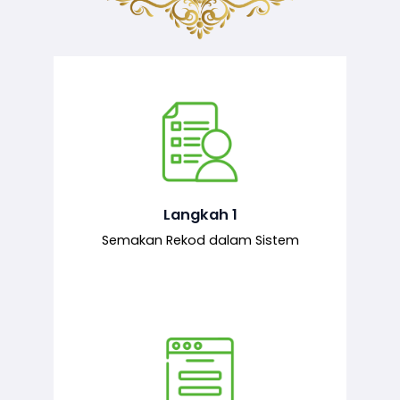
Semakan ke atas sejarah permohonan
yang pernah dibuat oleh pemohon,
iaitu maklumat terdahulu.
Langkah 1
Semakan Rekod dalam Sistem