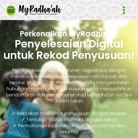
Skip
Main
to
Men
content
Perkenalkan MyRadha’ah
Penyelesaian Digital
untuk Rekod Penyusuan!
Pastikan nasab dan keturunan terpelihara dengan
merekodkan maklumat penyusuan secara sah dan
teratur. MyRadha’ah membantu anda mengesahkan
hubungan mahram kerana susuan serta memudahkan
pendaftaran dan permohonan kad MyRadha’ah secara
dalam talian.
✓ Rekodkan maklumat penyusuan dengan mudah
✓ Tentukan status mahram dengan tepat
✓ Permohonan kad MyRadha’ah lebih pantas dan
selamat