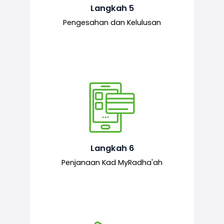
mematuhi syarat ditetapkan.
Langkah 5
Pengesahan dan Kelulusan
Setelah permohonan diluluskan, kad
MyRadha’ah akan dijana.
Langkah 6
Penjanaan Kad MyRadha'ah