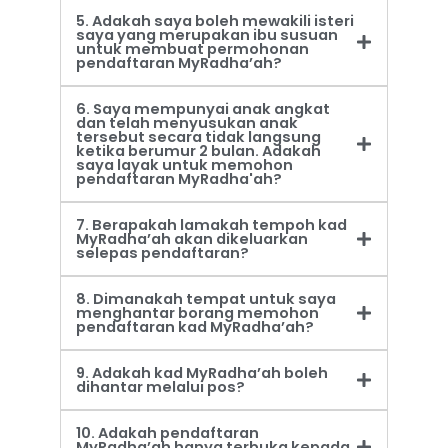
5. Adakah saya boleh mewakili isteri
saya yang merupakan ibu susuan
untuk membuat permohonan
pendaftaran MyRadha’ah?
6. Saya mempunyai anak angkat
dan telah menyusukan anak
tersebut secara tidak langsung
ketika berumur 2 bulan. Adakah
saya layak untuk memohon
pendaftaran MyRadha'ah?
7. Berapakah lamakah tempoh kad
MyRadha’ah akan dikeluarkan
selepas pendaftaran?
8. Dimanakah tempat untuk saya
menghantar borang memohon
pendaftaran kad MyRadha’ah?
9. Adakah kad MyRadha’ah boleh
dihantar melalui pos?
10. Adakah pendaftaran
MyRadha’ah hanya terbuka kepada