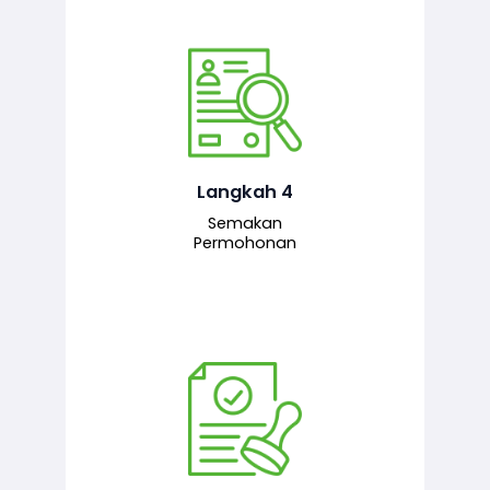
Pegawai penyemak menyemak
maklumat yang dikemukakan. Jika
semua maklumat adalah lengkap dan
tepat, permohonan akan dihantar
kepada pegawai pelulus untuk
Langkah 4
tindakan seterusnya.
Semakan
Permohonan
Pegawai pelulus menilai permohonan
dan memberi pengesahan serta
kelulusan akhir sekiranya semuanya