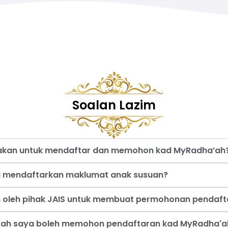
Soalan Lazim
nakan untuk mendaftar dan memohon kad MyRadha’ah
a mendaftarkan maklumat anak susuan?
an oleh pihak JAIS untuk membuat permohonan pendaf
akah saya boleh memohon pendaftaran kad MyRadha'a