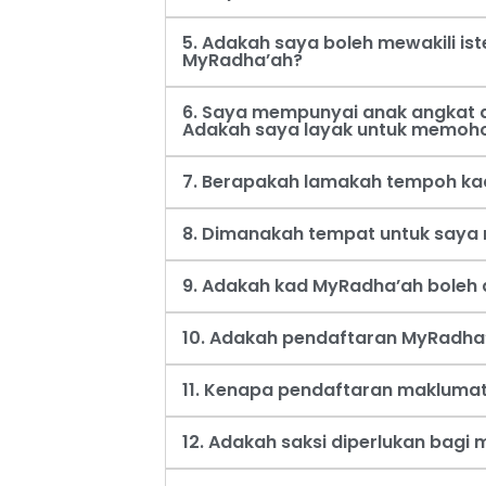
5. Adakah saya boleh mewakili i
MyRadha’ah?
6. Saya mempunyai anak angkat d
Adakah saya layak untuk memoh
7. Berapakah lamakah tempoh ka
8. Dimanakah tempat untuk say
9. Adakah kad MyRadha’ah boleh d
10. Adakah pendaftaran MyRadha’
11. Kenapa pendaftaran maklumat
12. Adakah saksi diperlukan bag