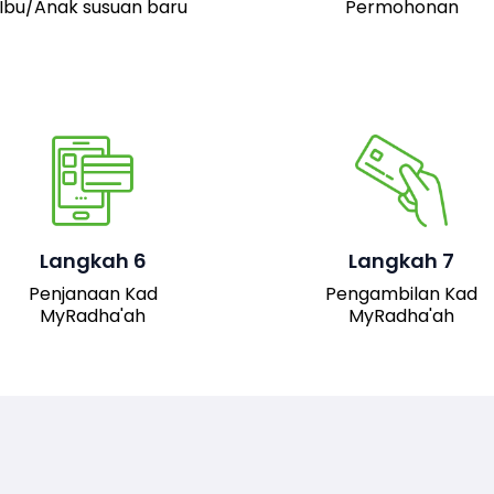
Ibu/Anak susuan baru
Permohonan
Pemohon boleh hadir 
pejabat JAIS untuk
mengambil kad fizika
Setelah permohonan
MyRadha’ah. Selain itu
luluskan, kad MyRadha’ah
pemohon juga boleh me
Langkah 6
Langkah 7
akan dijana.
turun versi digital kad me
Penjanaan Kad
Pengambilan Kad
sistem untuk
MyRadha'ah
MyRadha'ah
kemudahan akses.