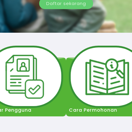
Daftar sekarang
ar Pengguna
Cara Permohonan