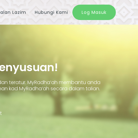
alan Lazim
Hubungi Kami
Log Masuk
Penyusuan!
 dan teratur. MyRadha’ah membantu anda
 kad MyRadha’ah secara dalam talian.
t