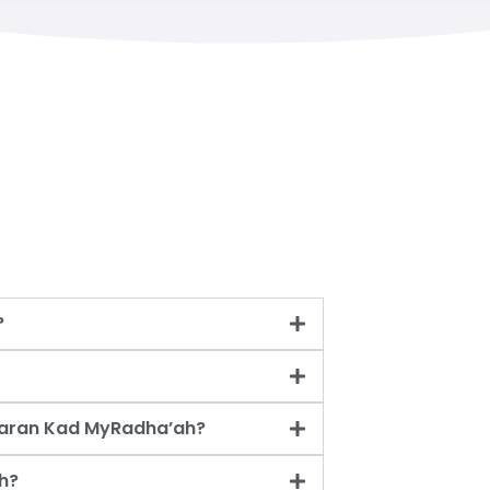
?
taran Kad MyRadha’ah?
h?