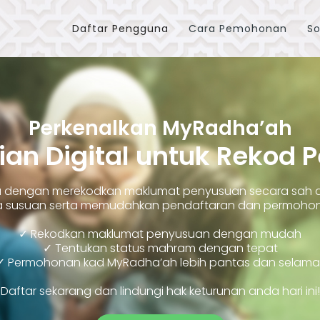
Daftar Pengguna
Cara Pemohonan
So
Perkenalkan MyRadha’ah
ian Digital untuk Rekod 
ara dengan merekodkan maklumat penyusuan secara sah
susuan serta memudahkan pendaftaran dan permohonan
✓ Rekodkan maklumat penyusuan dengan mudah
✓ Tentukan status mahram dengan tepat
✓ Permohonan kad MyRadha’ah lebih pantas dan selama
Daftar sekarang dan lindungi hak keturunan anda hari ini!