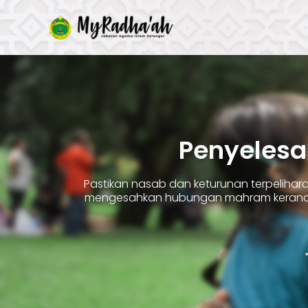
Skip
to
content
Penyelesa
Pastikan nasab dan keturunan terpelih
mengesahkan hubungan mahram kerana 