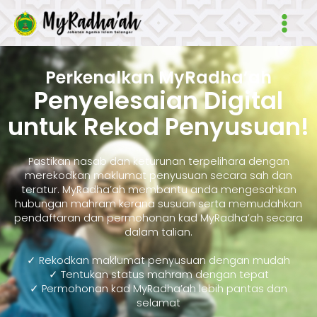
Skip
Main
to
Men
content
Perkenalkan MyRadha’ah
Penyelesaian Digital
untuk Rekod Penyusuan!
Pastikan nasab dan keturunan terpelihara dengan
merekodkan maklumat penyusuan secara sah dan
teratur. MyRadha’ah membantu anda mengesahkan
hubungan mahram kerana susuan serta memudahkan
pendaftaran dan permohonan kad MyRadha’ah secara
dalam talian.
✓ Rekodkan maklumat penyusuan dengan mudah
✓ Tentukan status mahram dengan tepat
✓ Permohonan kad MyRadha’ah lebih pantas dan
selamat