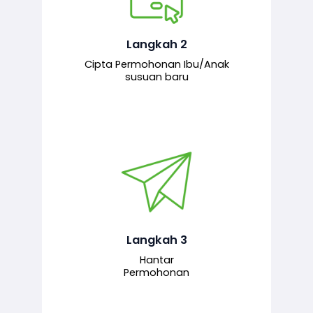
Pemohon mengisi borang
permohonan bagi pendaftaran
hubungan ibu atau anak susuan yang
baharu melalui sistem.
Langkah 2
Cipta Permohonan Ibu/Anak
susuan baru
Permohonan yang lengkap dihantar
untuk proses semakan dan
pengesahan oleh pegawai
bertanggungjawab.
Langkah 3
Hantar
Permohonan