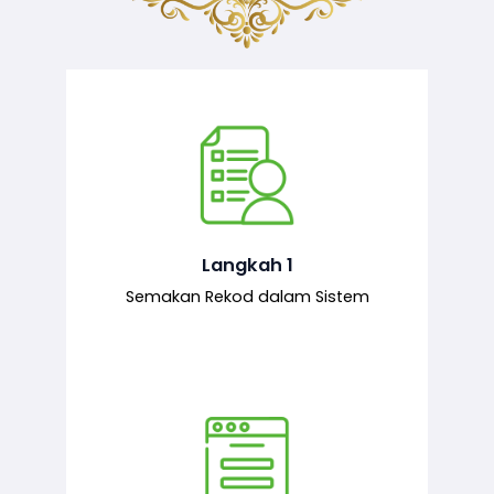
Semakan ke atas sejarah permohonan
yang pernah dibuat oleh pemohon,
iaitu maklumat terdahulu.
Langkah 1
Semakan Rekod dalam Sistem