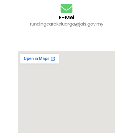
E-Mel
rundingcarakeluarga@jais.gov.my