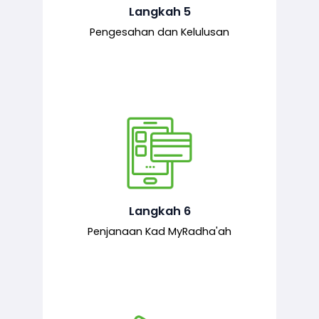
mematuhi syarat ditetapkan.
Langkah 5
Pengesahan dan Kelulusan
Setelah permohonan diluluskan, kad
MyRadha’ah akan dijana.
Langkah 6
Penjanaan Kad MyRadha'ah