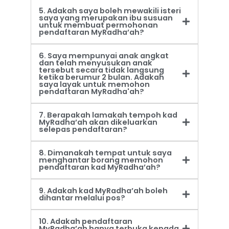
5. Adakah saya boleh mewakili isteri
saya yang merupakan ibu susuan
untuk membuat permohonan
pendaftaran MyRadha’ah?
6. Saya mempunyai anak angkat
dan telah menyusukan anak
tersebut secara tidak langsung
ketika berumur 2 bulan. Adakah
saya layak untuk memohon
pendaftaran MyRadha'ah?
7. Berapakah lamakah tempoh kad
MyRadha’ah akan dikeluarkan
selepas pendaftaran?
8. Dimanakah tempat untuk saya
menghantar borang memohon
pendaftaran kad MyRadha’ah?
9. Adakah kad MyRadha’ah boleh
dihantar melalui pos?
10. Adakah pendaftaran
MyRadha’ah hanya terbuka kepada