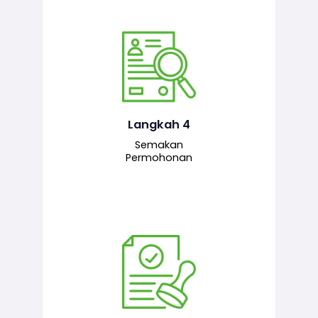
Pegawai penyemak menyemak
maklumat yang dikemukakan. Jika
semua maklumat adalah lengkap dan
tepat, permohonan akan dihantar
kepada pegawai pelulus untuk
Langkah 4
tindakan seterusnya.
Semakan
Permohonan
Pegawai pelulus menilai permohonan
dan memberi pengesahan serta
kelulusan akhir sekiranya semuanya