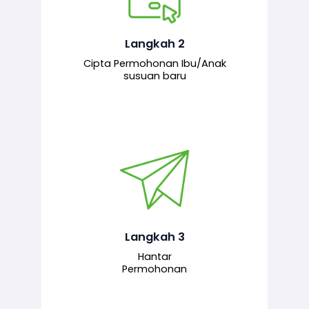
Pemohon mengisi borang
permohonan bagi pendaftaran
hubungan ibu atau anak susuan yang
baharu melalui sistem.
Langkah 2
Cipta Permohonan Ibu/Anak
susuan baru
Permohonan yang lengkap dihantar
untuk proses semakan dan
pengesahan oleh pegawai
bertanggungjawab.
Langkah 3
Hantar
Permohonan