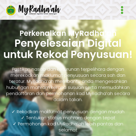
Skip
Main
to
Men
content
Perkenalkan MyRadha’ah
Penyelesaian Digital
untuk Rekod Penyusuan!
Pastikan nasab dan keturunan terpelihara dengan
merekodkan maklumat penyusuan secara sah dan
teratur. MyRadha’ah membantu anda mengesahkan
hubungan mahram kerana susuan serta memudahkan
pendaftaran dan permohonan kad MyRadha’ah secara
dalam talian.
✓ Rekodkan maklumat penyusuan dengan mudah
✓ Tentukan status mahram dengan tepat
✓ Permohonan kad MyRadha’ah lebih pantas dan
selamat