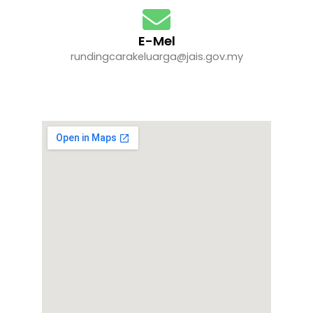
E-Mel
rundingcarakeluarga@jais.gov.my