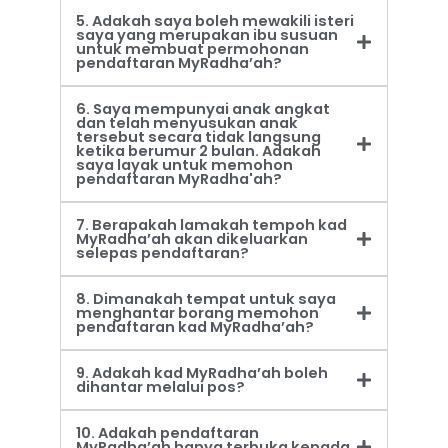
5. Adakah saya boleh mewakili isteri
saya yang merupakan ibu susuan
untuk membuat permohonan
pendaftaran MyRadha’ah?
6. Saya mempunyai anak angkat
dan telah menyusukan anak
tersebut secara tidak langsung
ketika berumur 2 bulan. Adakah
saya layak untuk memohon
pendaftaran MyRadha'ah?
7. Berapakah lamakah tempoh kad
MyRadha’ah akan dikeluarkan
selepas pendaftaran?
8. Dimanakah tempat untuk saya
menghantar borang memohon
pendaftaran kad MyRadha’ah?
9. Adakah kad MyRadha’ah boleh
dihantar melalui pos?
10. Adakah pendaftaran
MyRadha’ah hanya terbuka kepada