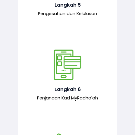
mematuhi syarat ditetapkan.
Langkah 5
Pengesahan dan Kelulusan
Setelah permohonan diluluskan, kad
MyRadha’ah akan dijana.
Langkah 6
Penjanaan Kad MyRadha'ah