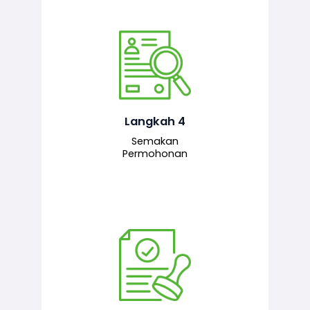
Pegawai penyemak menyemak
maklumat yang dikemukakan. Jika
semua maklumat adalah lengkap dan
tepat, permohonan akan dihantar
kepada pegawai pelulus untuk
Langkah 4
tindakan seterusnya.
Semakan
Permohonan
Pegawai pelulus menilai permohonan
dan memberi pengesahan serta
kelulusan akhir sekiranya semuanya