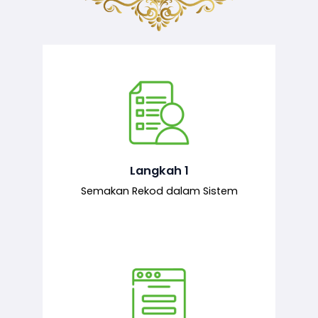
Semakan ke atas sejarah permohonan
yang pernah dibuat oleh pemohon,
iaitu maklumat terdahulu.
Langkah 1
Semakan Rekod dalam Sistem