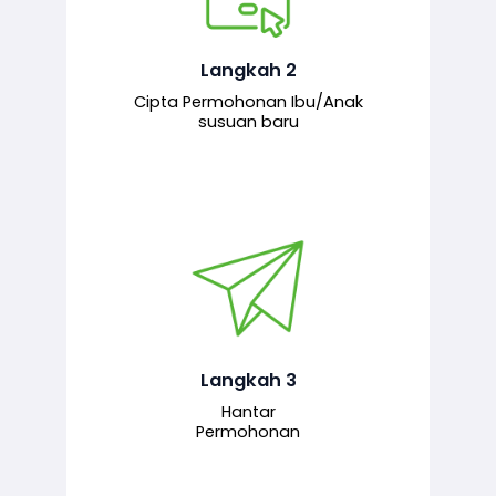
Pemohon mengisi borang
permohonan bagi pendaftaran
hubungan ibu atau anak susuan yang
baharu melalui sistem.
Langkah 2
Cipta Permohonan Ibu/Anak
susuan baru
Permohonan yang lengkap dihantar
untuk proses semakan dan
pengesahan oleh pegawai
bertanggungjawab.
Langkah 3
Hantar
Permohonan