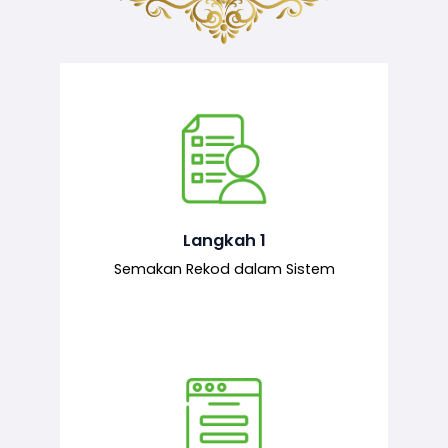
Semakan ke atas sejarah permohonan
yang pernah dibuat oleh pemohon,
iaitu maklumat terdahulu.
Langkah 1
Semakan Rekod dalam Sistem