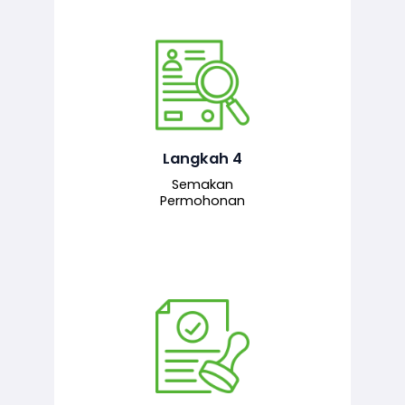
Pegawai penyemak menyemak
maklumat yang dikemukakan. Jika
semua maklumat adalah lengkap dan
tepat, permohonan akan dihantar
kepada pegawai pelulus untuk
Langkah 4
tindakan seterusnya.
Semakan
Permohonan
Pegawai pelulus menilai permohonan
dan memberi pengesahan serta
kelulusan akhir sekiranya semuanya