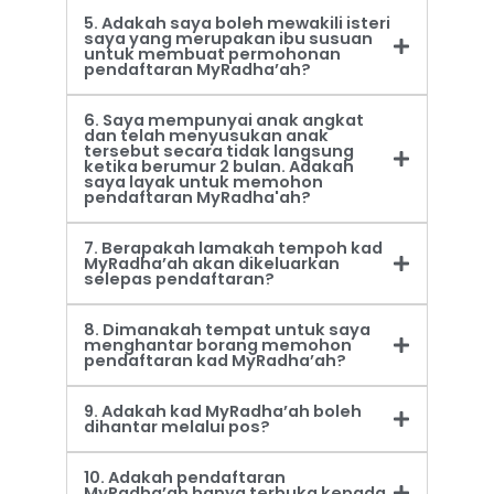
5. Adakah saya boleh mewakili isteri
saya yang merupakan ibu susuan
untuk membuat permohonan
pendaftaran MyRadha’ah?
6. Saya mempunyai anak angkat
dan telah menyusukan anak
tersebut secara tidak langsung
ketika berumur 2 bulan. Adakah
saya layak untuk memohon
pendaftaran MyRadha'ah?
7. Berapakah lamakah tempoh kad
MyRadha’ah akan dikeluarkan
selepas pendaftaran?
8. Dimanakah tempat untuk saya
menghantar borang memohon
pendaftaran kad MyRadha’ah?
9. Adakah kad MyRadha’ah boleh
dihantar melalui pos?
10. Adakah pendaftaran
MyRadha’ah hanya terbuka kepada