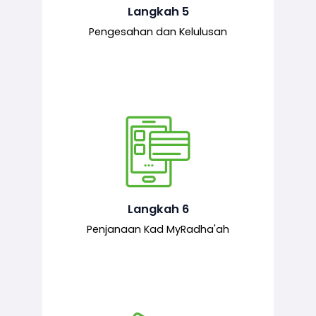
mematuhi syarat ditetapkan.
Langkah 5
Pengesahan dan Kelulusan
Setelah permohonan diluluskan, kad
MyRadha’ah akan dijana.
Langkah 6
Penjanaan Kad MyRadha'ah