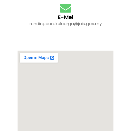
E-Mel
rundingcarakeluarga@jais.gov.my