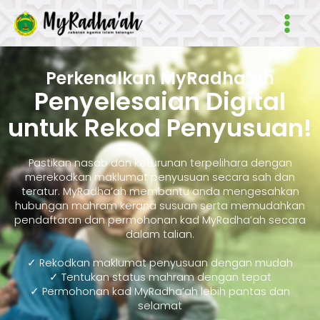
Skip
Main
to
Men
content
Perkenalkan MyRadha’ah
Penyelesaian Digital
untuk Rekod Penyusuan!
Pastikan nasab dan keturunan terpelihara dengan
merekodkan maklumat penyusuan secara sah dan
teratur. MyRadha’ah membantu anda mengesahkan
hubungan mahram kerana susuan serta memudahkan
pendaftaran dan permohonan kad MyRadha’ah secara
dalam talian.
✓ Rekodkan maklumat penyusuan dengan mudah
✓ Tentukan status mahram dengan tepat
✓ Permohonan kad MyRadha’ah lebih pantas dan
selamat