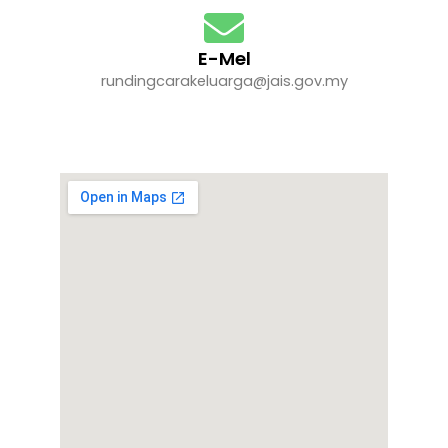
E-Mel
rundingcarakeluarga@jais.gov.my