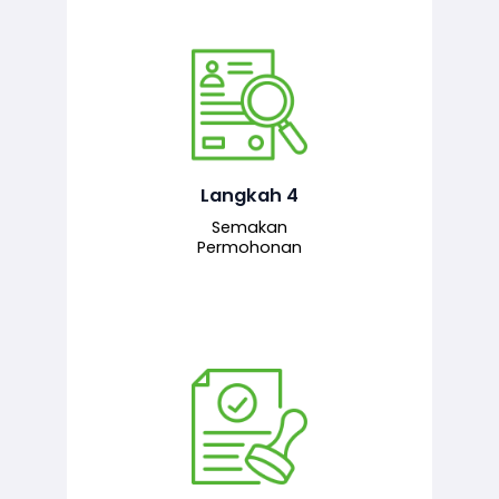
Pegawai penyemak menyemak
maklumat yang dikemukakan. Jika
semua maklumat adalah lengkap dan
tepat, permohonan akan dihantar
kepada pegawai pelulus untuk
Langkah 4
tindakan seterusnya.
Semakan
Permohonan
Pegawai pelulus menilai permohonan
dan memberi pengesahan serta
kelulusan akhir sekiranya semuanya