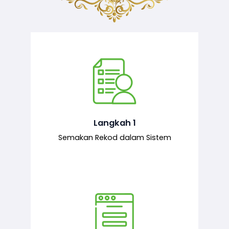
Semakan ke atas sejarah permohonan
yang pernah dibuat oleh pemohon,
iaitu maklumat terdahulu.
Langkah 1
Semakan Rekod dalam Sistem