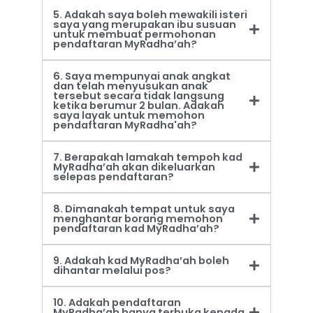
5. Adakah saya boleh mewakili isteri
saya yang merupakan ibu susuan
untuk membuat permohonan
pendaftaran MyRadha’ah?
6. Saya mempunyai anak angkat
dan telah menyusukan anak
tersebut secara tidak langsung
ketika berumur 2 bulan. Adakah
saya layak untuk memohon
pendaftaran MyRadha'ah?
7. Berapakah lamakah tempoh kad
MyRadha’ah akan dikeluarkan
selepas pendaftaran?
8. Dimanakah tempat untuk saya
menghantar borang memohon
pendaftaran kad MyRadha’ah?
9. Adakah kad MyRadha’ah boleh
dihantar melalui pos?
10. Adakah pendaftaran
MyRadha’ah hanya terbuka kepada