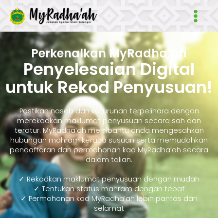
Skip
Main
to
Men
content
Perkenalkan MyRadha’ah
Penyelesaian Digital
untuk Rekod Penyusuan!
Pastikan nasab dan keturunan terpelihara dengan
merekodkan maklumat penyusuan secara sah dan
teratur. MyRadha’ah membantu anda mengesahkan
hubungan mahram kerana susuan serta memudahkan
pendaftaran dan permohonan kad MyRadha’ah secara
dalam talian.
✓ Rekodkan maklumat penyusuan dengan mudah
✓ Tentukan status mahram dengan tepat
✓ Permohonan kad MyRadha’ah lebih pantas dan
selamat