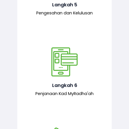
mematuhi syarat ditetapkan.
Langkah 5
Pengesahan dan Kelulusan
Setelah permohonan diluluskan, kad
MyRadha’ah akan dijana.
Langkah 6
Penjanaan Kad MyRadha'ah