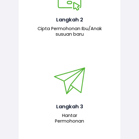
Pemohon mengisi borang
permohonan bagi pendaftaran
hubungan ibu atau anak susuan yang
baharu melalui sistem.
Langkah 2
Cipta Permohonan Ibu/Anak
susuan baru
Permohonan yang lengkap dihantar
untuk proses semakan dan
pengesahan oleh pegawai
bertanggungjawab.
Langkah 3
Hantar
Permohonan