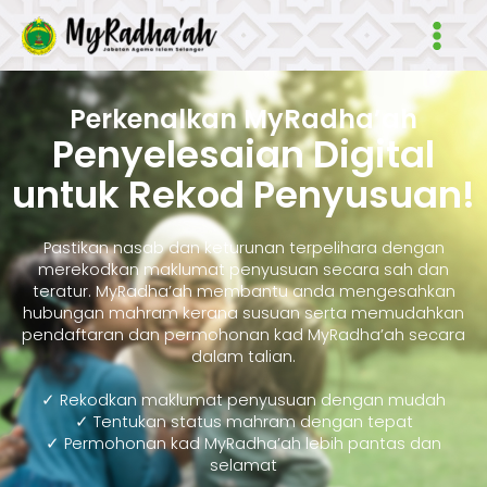
Skip
Main
to
Men
content
Perkenalkan MyRadha’ah
Penyelesaian Digital
untuk Rekod Penyusuan!
Pastikan nasab dan keturunan terpelihara dengan
merekodkan maklumat penyusuan secara sah dan
teratur. MyRadha’ah membantu anda mengesahkan
hubungan mahram kerana susuan serta memudahkan
pendaftaran dan permohonan kad MyRadha’ah secara
dalam talian.
✓ Rekodkan maklumat penyusuan dengan mudah
✓ Tentukan status mahram dengan tepat
✓ Permohonan kad MyRadha’ah lebih pantas dan
selamat