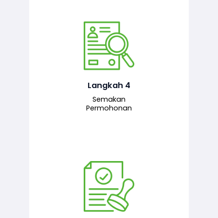
Pegawai penyemak menyemak
maklumat yang dikemukakan. Jika
semua maklumat adalah lengkap dan
tepat, permohonan akan dihantar
kepada pegawai pelulus untuk
Langkah 4
tindakan seterusnya.
Semakan
Permohonan
Pegawai pelulus menilai permohonan
dan memberi pengesahan serta
kelulusan akhir sekiranya semuanya