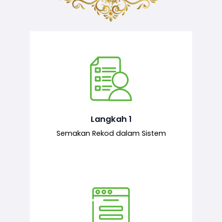
Semakan ke atas sejarah permohonan
yang pernah dibuat oleh pemohon,
iaitu maklumat terdahulu.
Langkah 1
Semakan Rekod dalam Sistem