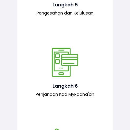
mematuhi syarat ditetapkan.
Langkah 5
Pengesahan dan Kelulusan
Setelah permohonan diluluskan, kad
MyRadha’ah akan dijana.
Langkah 6
Penjanaan Kad MyRadha'ah