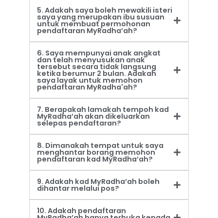
5. Adakah saya boleh mewakili isteri
saya yang merupakan ibu susuan
untuk membuat permohonan
pendaftaran MyRadha’ah?
6. Saya mempunyai anak angkat
dan telah menyusukan anak
tersebut secara tidak langsung
ketika berumur 2 bulan. Adakah
saya layak untuk memohon
pendaftaran MyRadha'ah?
7. Berapakah lamakah tempoh kad
MyRadha’ah akan dikeluarkan
selepas pendaftaran?
8. Dimanakah tempat untuk saya
menghantar borang memohon
pendaftaran kad MyRadha’ah?
9. Adakah kad MyRadha’ah boleh
dihantar melalui pos?
10. Adakah pendaftaran
MyRadha’ah hanya terbuka kepada