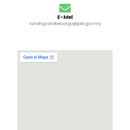
E-Mel
rundingcarakeluarga@jais.gov.my