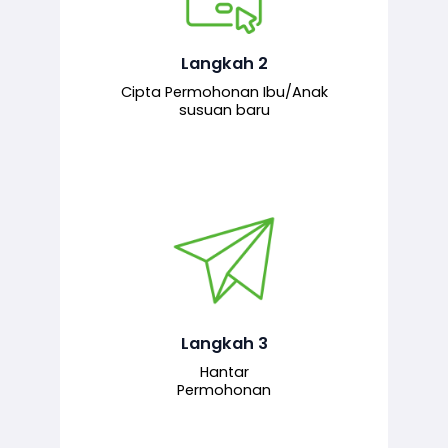
Pemohon mengisi borang
permohonan bagi pendaftaran
hubungan ibu atau anak susuan yang
baharu melalui sistem.
Langkah 2
Cipta Permohonan Ibu/Anak
susuan baru
Permohonan yang lengkap dihantar
untuk proses semakan dan
pengesahan oleh pegawai
bertanggungjawab.
Langkah 3
Hantar
Permohonan