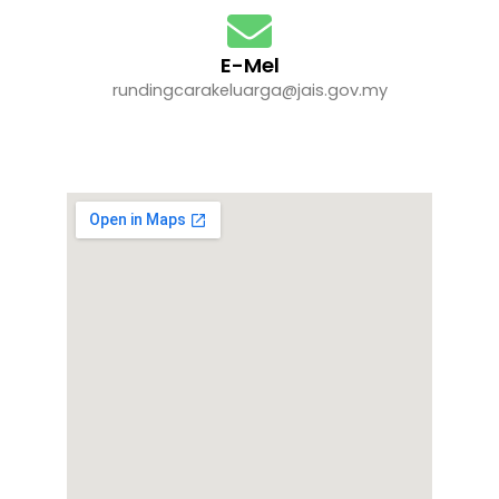
E-Mel
rundingcarakeluarga@jais.gov.my