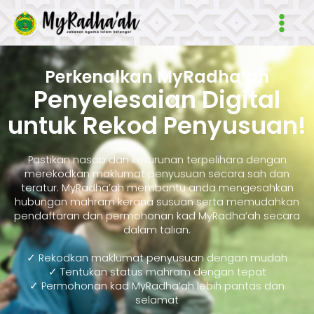
Skip
Main
to
Men
content
Perkenalkan MyRadha’ah
Penyelesaian Digital
untuk Rekod Penyusuan!
Pastikan nasab dan keturunan terpelihara dengan
merekodkan maklumat penyusuan secara sah dan
teratur. MyRadha’ah membantu anda mengesahkan
hubungan mahram kerana susuan serta memudahkan
pendaftaran dan permohonan kad MyRadha’ah secara
dalam talian.
✓ Rekodkan maklumat penyusuan dengan mudah
✓ Tentukan status mahram dengan tepat
✓ Permohonan kad MyRadha’ah lebih pantas dan
selamat