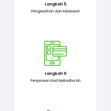
mematuhi syarat ditetapkan.
Langkah 5
Pengesahan dan Kelulusan
Setelah permohonan diluluskan, kad
MyRadha’ah akan dijana.
Langkah 6
Penjanaan Kad MyRadha'ah