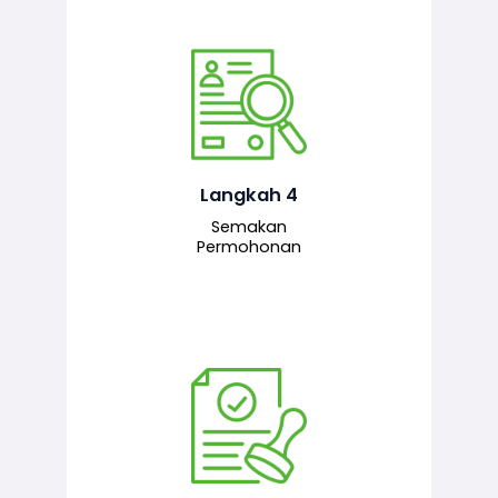
Pegawai penyemak menyemak
maklumat yang dikemukakan. Jika
semua maklumat adalah lengkap dan
tepat, permohonan akan dihantar
kepada pegawai pelulus untuk
Langkah 4
tindakan seterusnya.
Semakan
Permohonan
Pegawai pelulus menilai permohonan
dan memberi pengesahan serta
kelulusan akhir sekiranya semuanya