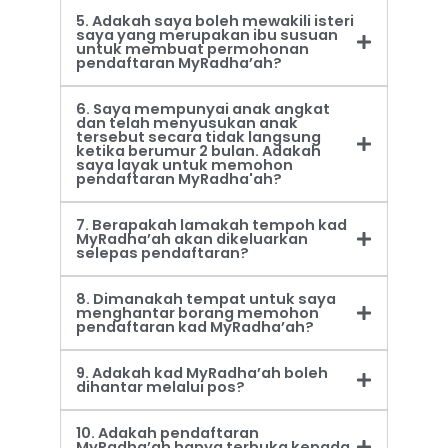
5. Adakah saya boleh mewakili isteri
saya yang merupakan ibu susuan
untuk membuat permohonan
pendaftaran MyRadha’ah?
6. Saya mempunyai anak angkat
dan telah menyusukan anak
tersebut secara tidak langsung
ketika berumur 2 bulan. Adakah
saya layak untuk memohon
pendaftaran MyRadha'ah?
7. Berapakah lamakah tempoh kad
MyRadha’ah akan dikeluarkan
selepas pendaftaran?
8. Dimanakah tempat untuk saya
menghantar borang memohon
pendaftaran kad MyRadha’ah?
9. Adakah kad MyRadha’ah boleh
dihantar melalui pos?
10. Adakah pendaftaran
MyRadha’ah hanya terbuka kepada