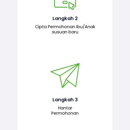
Pemohon mengisi borang
permohonan bagi pendaftaran
hubungan ibu atau anak susuan yang
baharu melalui sistem.
Langkah 2
Cipta Permohonan Ibu/Anak
susuan baru
Permohonan yang lengkap dihantar
untuk proses semakan dan
pengesahan oleh pegawai
bertanggungjawab.
Langkah 3
Hantar
Permohonan