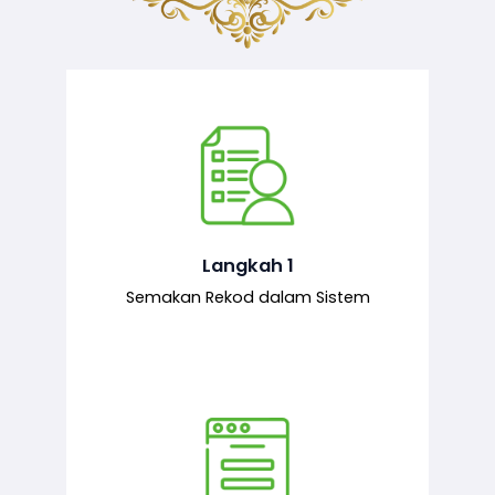
Semakan ke atas sejarah permohonan
yang pernah dibuat oleh pemohon,
iaitu maklumat terdahulu.
Langkah 1
Semakan Rekod dalam Sistem