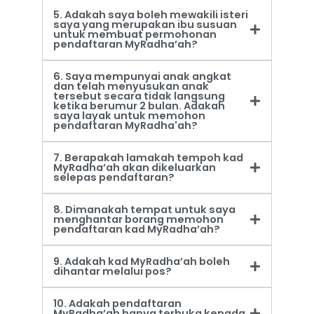
5. Adakah saya boleh mewakili isteri
saya yang merupakan ibu susuan
untuk membuat permohonan
pendaftaran MyRadha’ah?
6. Saya mempunyai anak angkat
dan telah menyusukan anak
tersebut secara tidak langsung
ketika berumur 2 bulan. Adakah
saya layak untuk memohon
pendaftaran MyRadha'ah?
7. Berapakah lamakah tempoh kad
MyRadha’ah akan dikeluarkan
selepas pendaftaran?
8. Dimanakah tempat untuk saya
menghantar borang memohon
pendaftaran kad MyRadha’ah?
9. Adakah kad MyRadha’ah boleh
dihantar melalui pos?
10. Adakah pendaftaran
MyRadha’ah hanya terbuka kepada