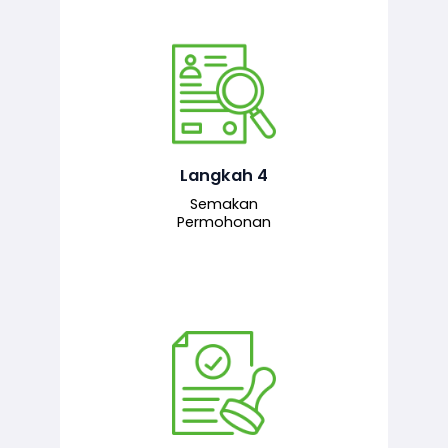
Pegawai penyemak menyemak
maklumat yang dikemukakan. Jika
semua maklumat adalah lengkap dan
tepat, permohonan akan dihantar
kepada pegawai pelulus untuk
Langkah 4
tindakan seterusnya.
Semakan
Permohonan
Pegawai pelulus menilai permohonan
dan memberi pengesahan serta
kelulusan akhir sekiranya semuanya