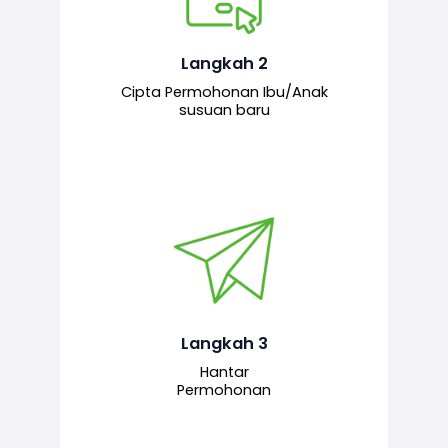
Pemohon mengisi borang
permohonan bagi pendaftaran
hubungan ibu atau anak susuan yang
baharu melalui sistem.
Langkah 2
Cipta Permohonan Ibu/Anak
susuan baru
Permohonan yang lengkap dihantar
untuk proses semakan dan
pengesahan oleh pegawai
bertanggungjawab.
Langkah 3
Hantar
Permohonan