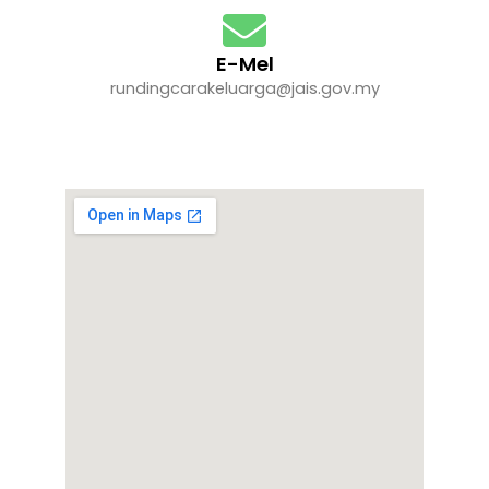
E-Mel
rundingcarakeluarga@jais.gov.my