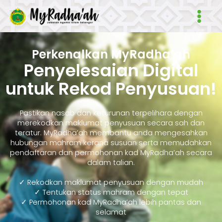
Skip
Main
to
Men
content
Perkenalkan MyRadha’ah
Penyelesaian Digital
untuk Rekod Penyusuan!
Pastikan nasab dan keturunan terpelihara dengan
merekodkan maklumat penyusuan secara sah dan
teratur. MyRadha’ah membantu anda mengesahkan
hubungan mahram kerana susuan serta memudahkan
pendaftaran dan permohonan kad MyRadha’ah secara
dalam talian.
✓ Rekodkan maklumat penyusuan dengan mudah
✓ Tentukan status mahram dengan tepat
✓ Permohonan kad MyRadha’ah lebih pantas dan
selamat