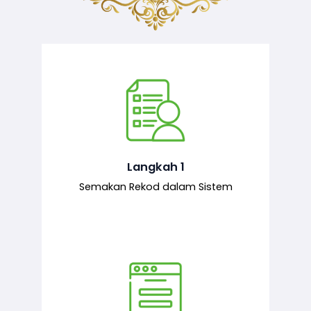
Semakan ke atas sejarah permohonan
yang pernah dibuat oleh pemohon,
iaitu maklumat terdahulu.
Langkah 1
Semakan Rekod dalam Sistem