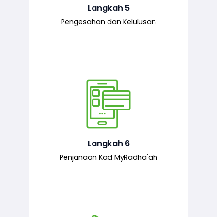
mematuhi syarat ditetapkan.
Langkah 5
Pengesahan dan Kelulusan
Setelah permohonan diluluskan, kad
MyRadha’ah akan dijana.
Langkah 6
Penjanaan Kad MyRadha'ah