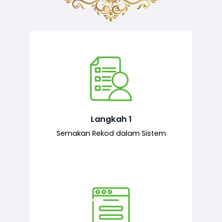
Semakan ke atas sejarah permohonan
yang pernah dibuat oleh pemohon,
iaitu maklumat terdahulu.
Langkah 1
Semakan Rekod dalam Sistem