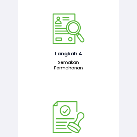
Pegawai penyemak menyemak
maklumat yang dikemukakan. Jika
semua maklumat adalah lengkap dan
tepat, permohonan akan dihantar
kepada pegawai pelulus untuk
Langkah 4
tindakan seterusnya.
Semakan
Permohonan
Pegawai pelulus menilai permohonan
dan memberi pengesahan serta
kelulusan akhir sekiranya semuanya