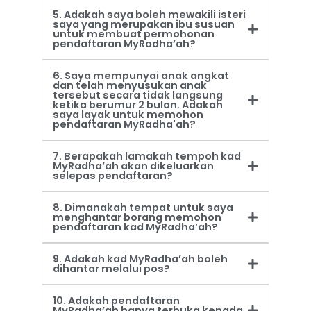
5. Adakah saya boleh mewakili isteri
saya yang merupakan ibu susuan
untuk membuat permohonan
pendaftaran MyRadha’ah?
6. Saya mempunyai anak angkat
dan telah menyusukan anak
tersebut secara tidak langsung
ketika berumur 2 bulan. Adakah
saya layak untuk memohon
pendaftaran MyRadha'ah?
7. Berapakah lamakah tempoh kad
MyRadha’ah akan dikeluarkan
selepas pendaftaran?
8. Dimanakah tempat untuk saya
menghantar borang memohon
pendaftaran kad MyRadha’ah?
9. Adakah kad MyRadha’ah boleh
dihantar melalui pos?
10. Adakah pendaftaran
MyRadha’ah hanya terbuka kepada