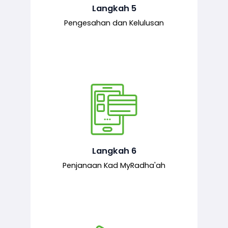
mematuhi syarat ditetapkan.
Langkah 5
Pengesahan dan Kelulusan
Setelah permohonan diluluskan, kad
MyRadha’ah akan dijana.
Langkah 6
Penjanaan Kad MyRadha'ah