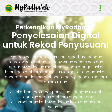
Skip
Main
to
Men
content
Perkenalkan MyRadha’ah
Penyelesaian Digital
untuk Rekod Penyusuan!
Pastikan nasab dan keturunan terpelihara dengan
merekodkan maklumat penyusuan secara sah dan
teratur. MyRadha’ah membantu anda mengesahkan
hubungan mahram kerana susuan serta memudahkan
pendaftaran dan permohonan kad MyRadha’ah secara
dalam talian.
✓ Rekodkan maklumat penyusuan dengan mudah
✓ Tentukan status mahram dengan tepat
✓ Permohonan kad MyRadha’ah lebih pantas dan
selamat