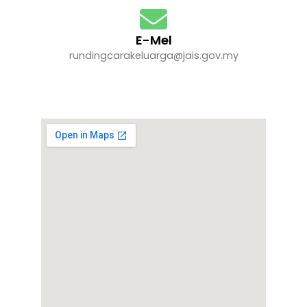
E-Mel
rundingcarakeluarga@jais.gov.my