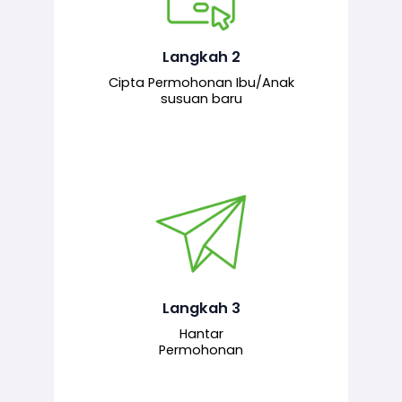
Pemohon mengisi borang
permohonan bagi pendaftaran
hubungan ibu atau anak susuan yang
baharu melalui sistem.
Langkah 2
Cipta Permohonan Ibu/Anak
susuan baru
Permohonan yang lengkap dihantar
untuk proses semakan dan
pengesahan oleh pegawai
bertanggungjawab.
Langkah 3
Hantar
Permohonan