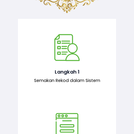
Semakan ke atas sejarah permohonan
yang pernah dibuat oleh pemohon,
iaitu maklumat terdahulu.
Langkah 1
Semakan Rekod dalam Sistem