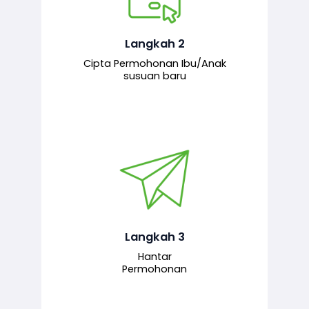
Pemohon mengisi borang
permohonan bagi pendaftaran
hubungan ibu atau anak susuan yang
baharu melalui sistem.
Langkah 2
Cipta Permohonan Ibu/Anak
susuan baru
Permohonan yang lengkap dihantar
untuk proses semakan dan
pengesahan oleh pegawai
bertanggungjawab.
Langkah 3
Hantar
Permohonan