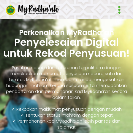
Skip
Main
to
Men
content
Perkenalkan MyRadha’ah
Penyelesaian Digital
untuk Rekod Penyusuan!
Pastikan nasab dan keturunan terpelihara dengan
merekodkan maklumat penyusuan secara sah dan
teratur. MyRadha’ah membantu anda mengesahkan
hubungan mahram kerana susuan serta memudahkan
pendaftaran dan permohonan kad MyRadha’ah secara
dalam talian.
✓ Rekodkan maklumat penyusuan dengan mudah
✓ Tentukan status mahram dengan tepat
✓ Permohonan kad MyRadha’ah lebih pantas dan
selamat