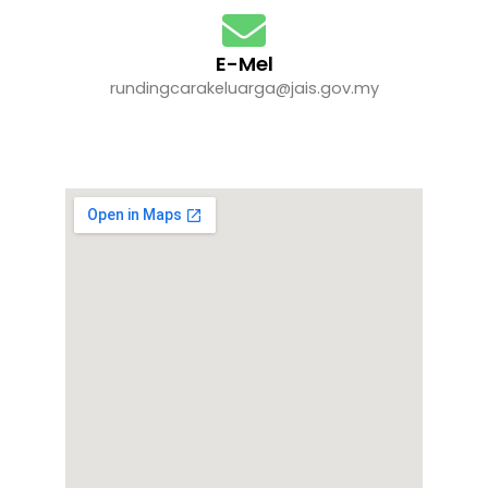
E-Mel
rundingcarakeluarga@jais.gov.my