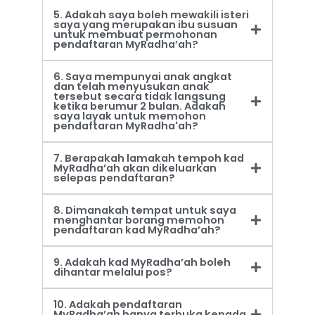
5. Adakah saya boleh mewakili isteri
saya yang merupakan ibu susuan
untuk membuat permohonan
pendaftaran MyRadha’ah?
6. Saya mempunyai anak angkat
dan telah menyusukan anak
tersebut secara tidak langsung
ketika berumur 2 bulan. Adakah
saya layak untuk memohon
pendaftaran MyRadha'ah?
7. Berapakah lamakah tempoh kad
MyRadha’ah akan dikeluarkan
selepas pendaftaran?
8. Dimanakah tempat untuk saya
menghantar borang memohon
pendaftaran kad MyRadha’ah?
9. Adakah kad MyRadha’ah boleh
dihantar melalui pos?
10. Adakah pendaftaran
MyRadha’ah hanya terbuka kepada