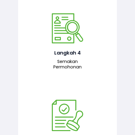
Pegawai penyemak menyemak
maklumat yang dikemukakan. Jika
semua maklumat adalah lengkap dan
tepat, permohonan akan dihantar
kepada pegawai pelulus untuk
Langkah 4
tindakan seterusnya.
Semakan
Permohonan
Pegawai pelulus menilai permohonan
dan memberi pengesahan serta
kelulusan akhir sekiranya semuanya