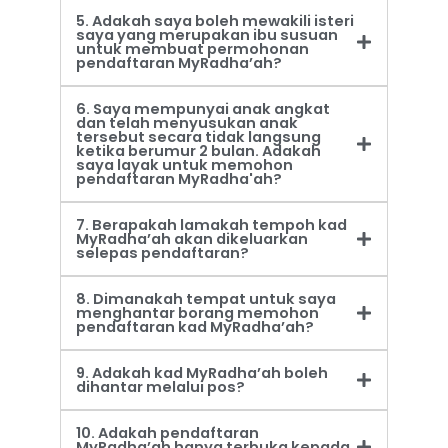
5. Adakah saya boleh mewakili isteri
saya yang merupakan ibu susuan
untuk membuat permohonan
pendaftaran MyRadha’ah?
6. Saya mempunyai anak angkat
dan telah menyusukan anak
tersebut secara tidak langsung
ketika berumur 2 bulan. Adakah
saya layak untuk memohon
pendaftaran MyRadha'ah?
7. Berapakah lamakah tempoh kad
MyRadha’ah akan dikeluarkan
selepas pendaftaran?
8. Dimanakah tempat untuk saya
menghantar borang memohon
pendaftaran kad MyRadha’ah?
9. Adakah kad MyRadha’ah boleh
dihantar melalui pos?
10. Adakah pendaftaran
MyRadha’ah hanya terbuka kepada