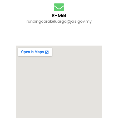
E-Mel
rundingcarakeluarga@jais.gov.my