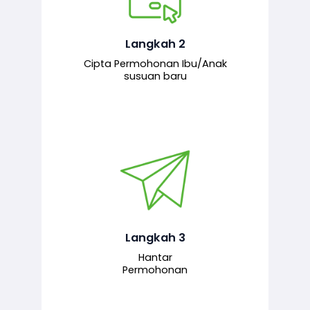
Pemohon mengisi borang
permohonan bagi pendaftaran
hubungan ibu atau anak susuan yang
baharu melalui sistem.
Langkah 2
Cipta Permohonan Ibu/Anak
susuan baru
Permohonan yang lengkap dihantar
untuk proses semakan dan
pengesahan oleh pegawai
bertanggungjawab.
Langkah 3
Hantar
Permohonan