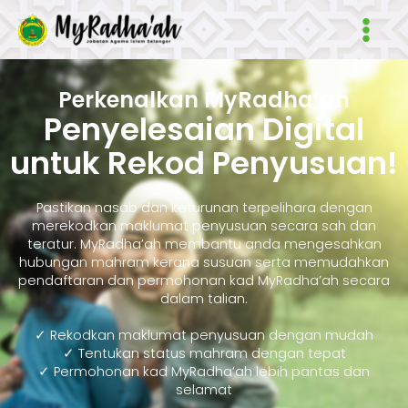
Skip
Main
to
Men
content
Perkenalkan MyRadha’ah
Penyelesaian Digital
untuk Rekod Penyusuan!
Pastikan nasab dan keturunan terpelihara dengan
merekodkan maklumat penyusuan secara sah dan
teratur. MyRadha’ah membantu anda mengesahkan
hubungan mahram kerana susuan serta memudahkan
pendaftaran dan permohonan kad MyRadha’ah secara
dalam talian.
✓ Rekodkan maklumat penyusuan dengan mudah
✓ Tentukan status mahram dengan tepat
✓ Permohonan kad MyRadha’ah lebih pantas dan
selamat