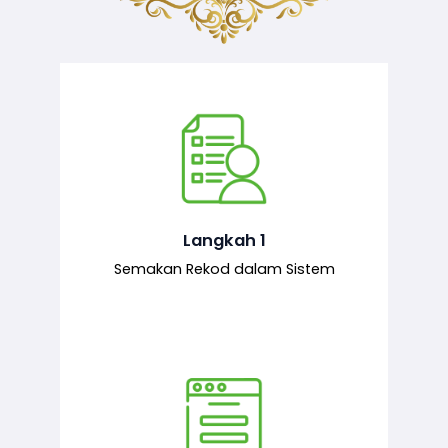
Semakan ke atas sejarah permohonan
yang pernah dibuat oleh pemohon,
iaitu maklumat terdahulu.
Langkah 1
Semakan Rekod dalam Sistem