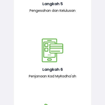
mematuhi syarat ditetapkan.
Langkah 5
Pengesahan dan Kelulusan
Setelah permohonan diluluskan, kad
MyRadha’ah akan dijana.
Langkah 6
Penjanaan Kad MyRadha'ah