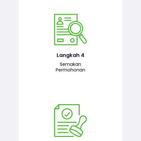
Pegawai penyemak menyemak
maklumat yang dikemukakan. Jika
semua maklumat adalah lengkap dan
tepat, permohonan akan dihantar
kepada pegawai pelulus untuk
Langkah 4
tindakan seterusnya.
Semakan
Permohonan
Pegawai pelulus menilai permohonan
dan memberi pengesahan serta
kelulusan akhir sekiranya semuanya