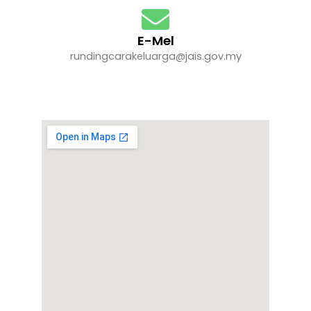
E-Mel
rundingcarakeluarga@jais.gov.my