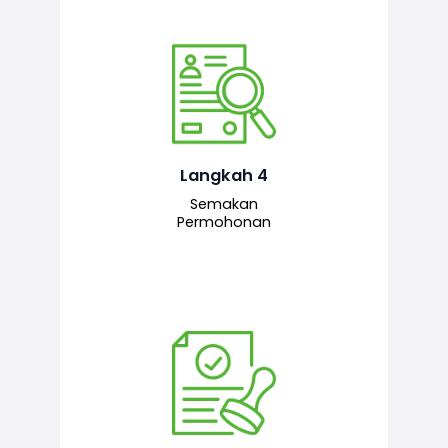
Pegawai penyemak menyemak
maklumat yang dikemukakan. Jika
semua maklumat adalah lengkap dan
tepat, permohonan akan dihantar
kepada pegawai pelulus untuk
Langkah 4
tindakan seterusnya.
Semakan
Permohonan
Pegawai pelulus menilai permohonan
dan memberi pengesahan serta
kelulusan akhir sekiranya semuanya