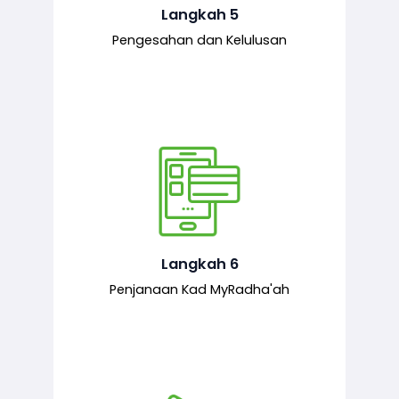
mematuhi syarat ditetapkan.
Langkah 5
Pengesahan dan Kelulusan
Setelah permohonan diluluskan, kad
MyRadha’ah akan dijana.
Langkah 6
Penjanaan Kad MyRadha'ah