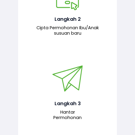
Pemohon mengisi borang
permohonan bagi pendaftaran
hubungan ibu atau anak susuan yang
baharu melalui sistem.
Langkah 2
Cipta Permohonan Ibu/Anak
susuan baru
Permohonan yang lengkap dihantar
untuk proses semakan dan
pengesahan oleh pegawai
bertanggungjawab.
Langkah 3
Hantar
Permohonan