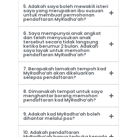
5. Adakah saya boleh mewakili isteri
saya yang merupakan ibu susuan
untuk membuat permohonan
pendaftaran MyRadha’ah?
6. Saya mempunyai anak angkat
dan telah menyusukan anak
tersebut secara tidak langsung
ketika berumur 2 bulan. Adakah
saya layak untuk memohon
pendaftaran MyRadha'ah?
7. Berapakah lamakah tempoh kad
MyRadha’ah akan dikeluarkan
selepas pendaftaran?
8. Dimanakah tempat untuk saya
menghantar borang memohon
pendaftaran kad MyRadha’ah?
9. Adakah kad MyRadha’ah boleh
dihantar melalui pos?
10. Adakah pendaftaran
MyRadha’ah hanya terbuka kepada