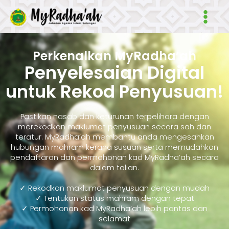
Skip
Main
to
Men
content
Perkenalkan MyRadha’ah
Penyelesaian Digital
untuk Rekod Penyusuan!
Pastikan nasab dan keturunan terpelihara dengan
merekodkan maklumat penyusuan secara sah dan
teratur. MyRadha’ah membantu anda mengesahkan
hubungan mahram kerana susuan serta memudahkan
pendaftaran dan permohonan kad MyRadha’ah secara
dalam talian.
✓ Rekodkan maklumat penyusuan dengan mudah
✓ Tentukan status mahram dengan tepat
✓ Permohonan kad MyRadha’ah lebih pantas dan
selamat