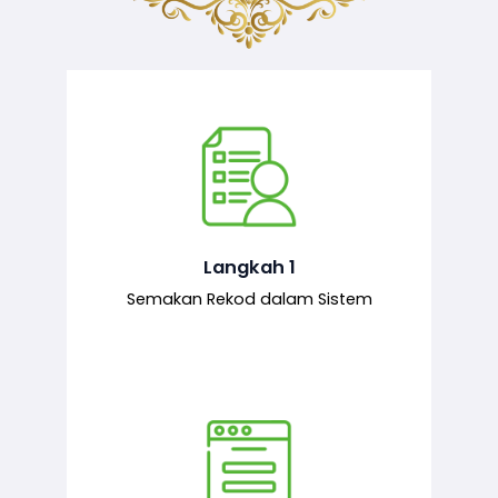
Semakan ke atas sejarah permohonan
yang pernah dibuat oleh pemohon,
iaitu maklumat terdahulu.
Langkah 1
Semakan Rekod dalam Sistem