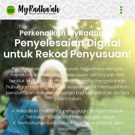
Skip
Main
to
Men
content
Perkenalkan MyRadha’ah
Penyelesaian Digital
untuk Rekod Penyusuan!
Pastikan nasab dan keturunan terpelihara dengan
merekodkan maklumat penyusuan secara sah dan
teratur. MyRadha’ah membantu anda mengesahkan
hubungan mahram kerana susuan serta memudahkan
pendaftaran dan permohonan kad MyRadha’ah secara
dalam talian.
✓ Rekodkan maklumat penyusuan dengan mudah
✓ Tentukan status mahram dengan tepat
✓ Permohonan kad MyRadha’ah lebih pantas dan
selamat