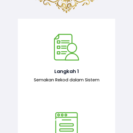
Semakan ke atas sejarah permohonan
yang pernah dibuat oleh pemohon,
iaitu maklumat terdahulu.
Langkah 1
Semakan Rekod dalam Sistem