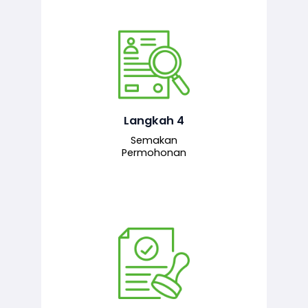
Pegawai penyemak menyemak
maklumat yang dikemukakan. Jika
semua maklumat adalah lengkap dan
tepat, permohonan akan dihantar
kepada pegawai pelulus untuk
Langkah 4
tindakan seterusnya.
Semakan
Permohonan
Pegawai pelulus menilai permohonan
dan memberi pengesahan serta
kelulusan akhir sekiranya semuanya