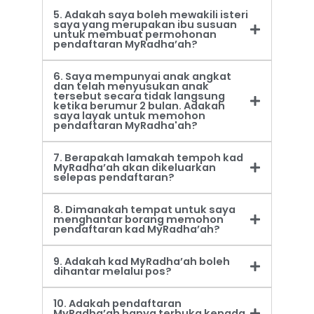
5. Adakah saya boleh mewakili isteri
saya yang merupakan ibu susuan
untuk membuat permohonan
pendaftaran MyRadha’ah?
6. Saya mempunyai anak angkat
dan telah menyusukan anak
tersebut secara tidak langsung
ketika berumur 2 bulan. Adakah
saya layak untuk memohon
pendaftaran MyRadha'ah?
7. Berapakah lamakah tempoh kad
MyRadha’ah akan dikeluarkan
selepas pendaftaran?
8. Dimanakah tempat untuk saya
menghantar borang memohon
pendaftaran kad MyRadha’ah?
9. Adakah kad MyRadha’ah boleh
dihantar melalui pos?
10. Adakah pendaftaran
MyRadha’ah hanya terbuka kepada