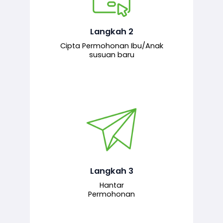
Pemohon mengisi borang
permohonan bagi pendaftaran
hubungan ibu atau anak susuan yang
baharu melalui sistem.
Langkah 2
Cipta Permohonan Ibu/Anak
susuan baru
Permohonan yang lengkap dihantar
untuk proses semakan dan
pengesahan oleh pegawai
bertanggungjawab.
Langkah 3
Hantar
Permohonan