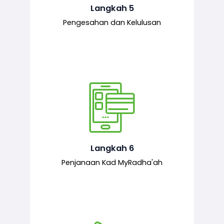
mematuhi syarat ditetapkan.
Langkah 5
Pengesahan dan Kelulusan
Setelah permohonan diluluskan, kad
MyRadha’ah akan dijana.
Langkah 6
Penjanaan Kad MyRadha'ah