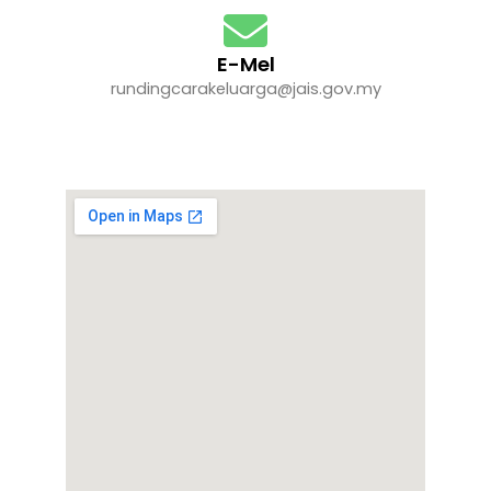
E-Mel
rundingcarakeluarga@jais.gov.my