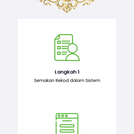
Semakan ke atas sejarah permohonan
yang pernah dibuat oleh pemohon,
iaitu maklumat terdahulu.
Langkah 1
Semakan Rekod dalam Sistem