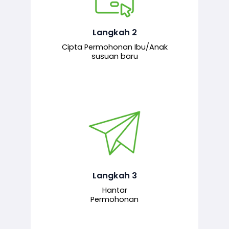
Pemohon mengisi borang
permohonan bagi pendaftaran
hubungan ibu atau anak susuan yang
baharu melalui sistem.
Langkah 2
Cipta Permohonan Ibu/Anak
susuan baru
Permohonan yang lengkap dihantar
untuk proses semakan dan
pengesahan oleh pegawai
bertanggungjawab.
Langkah 3
Hantar
Permohonan