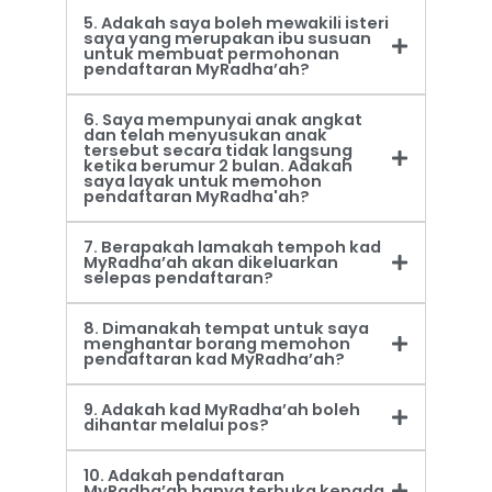
5. Adakah saya boleh mewakili isteri
saya yang merupakan ibu susuan
untuk membuat permohonan
pendaftaran MyRadha’ah?
6. Saya mempunyai anak angkat
dan telah menyusukan anak
tersebut secara tidak langsung
ketika berumur 2 bulan. Adakah
saya layak untuk memohon
pendaftaran MyRadha'ah?
7. Berapakah lamakah tempoh kad
MyRadha’ah akan dikeluarkan
selepas pendaftaran?
8. Dimanakah tempat untuk saya
menghantar borang memohon
pendaftaran kad MyRadha’ah?
9. Adakah kad MyRadha’ah boleh
dihantar melalui pos?
10. Adakah pendaftaran
MyRadha’ah hanya terbuka kepada