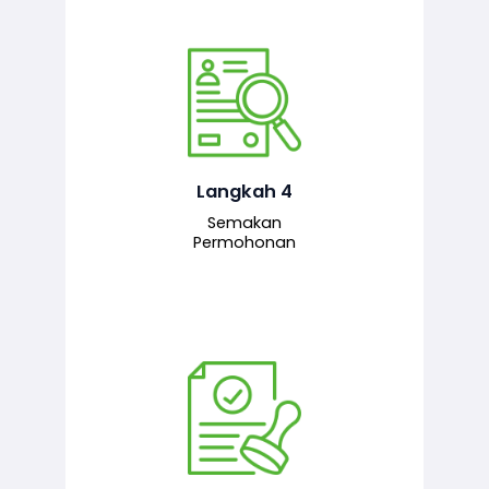
Pegawai penyemak menyemak
maklumat yang dikemukakan. Jika
semua maklumat adalah lengkap dan
tepat, permohonan akan dihantar
kepada pegawai pelulus untuk
Langkah 4
tindakan seterusnya.
Semakan
Permohonan
Pegawai pelulus menilai permohonan
dan memberi pengesahan serta
kelulusan akhir sekiranya semuanya