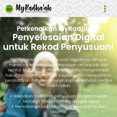
Skip
Main
to
Men
content
Perkenalkan MyRadha’ah
Penyelesaian Digital
untuk Rekod Penyusuan!
Pastikan nasab dan keturunan terpelihara dengan
merekodkan maklumat penyusuan secara sah dan
teratur. MyRadha’ah membantu anda mengesahkan
hubungan mahram kerana susuan serta memudahkan
pendaftaran dan permohonan kad MyRadha’ah secara
dalam talian.
✓ Rekodkan maklumat penyusuan dengan mudah
✓ Tentukan status mahram dengan tepat
✓ Permohonan kad MyRadha’ah lebih pantas dan
selamat