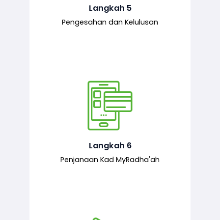
mematuhi syarat ditetapkan.
Langkah 5
Pengesahan dan Kelulusan
Setelah permohonan diluluskan, kad
MyRadha’ah akan dijana.
Langkah 6
Penjanaan Kad MyRadha'ah