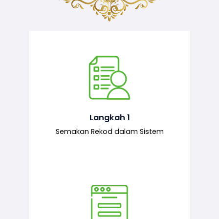
Semakan ke atas sejarah permohonan
yang pernah dibuat oleh pemohon,
iaitu maklumat terdahulu.
Langkah 1
Semakan Rekod dalam Sistem