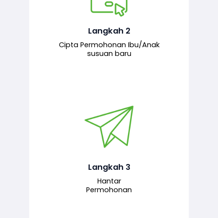
Pemohon mengisi borang
permohonan bagi pendaftaran
hubungan ibu atau anak susuan yang
baharu melalui sistem.
Langkah 2
Cipta Permohonan Ibu/Anak
susuan baru
Permohonan yang lengkap dihantar
untuk proses semakan dan
pengesahan oleh pegawai
bertanggungjawab.
Langkah 3
Hantar
Permohonan