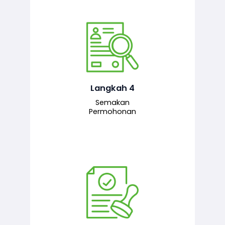
Pegawai penyemak menyemak
maklumat yang dikemukakan. Jika
semua maklumat adalah lengkap dan
tepat, permohonan akan dihantar
kepada pegawai pelulus untuk
Langkah 4
tindakan seterusnya.
Semakan
Permohonan
Pegawai pelulus menilai permohonan
dan memberi pengesahan serta
kelulusan akhir sekiranya semuanya