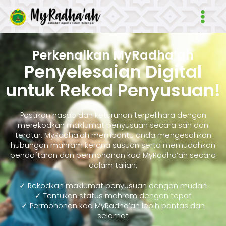
Skip
Main
to
Men
content
Perkenalkan MyRadha’ah
Penyelesaian Digital
untuk Rekod Penyusuan!
Pastikan nasab dan keturunan terpelihara dengan
merekodkan maklumat penyusuan secara sah dan
teratur. MyRadha’ah membantu anda mengesahkan
hubungan mahram kerana susuan serta memudahkan
pendaftaran dan permohonan kad MyRadha’ah secara
dalam talian.
✓ Rekodkan maklumat penyusuan dengan mudah
✓ Tentukan status mahram dengan tepat
✓ Permohonan kad MyRadha’ah lebih pantas dan
selamat