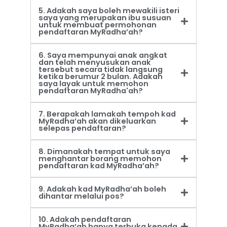
5. Adakah saya boleh mewakili isteri
saya yang merupakan ibu susuan
untuk membuat permohonan
pendaftaran MyRadha’ah?
6. Saya mempunyai anak angkat
dan telah menyusukan anak
tersebut secara tidak langsung
ketika berumur 2 bulan. Adakah
saya layak untuk memohon
pendaftaran MyRadha'ah?
7. Berapakah lamakah tempoh kad
MyRadha’ah akan dikeluarkan
selepas pendaftaran?
8. Dimanakah tempat untuk saya
menghantar borang memohon
pendaftaran kad MyRadha’ah?
9. Adakah kad MyRadha’ah boleh
dihantar melalui pos?
10. Adakah pendaftaran
MyRadha’ah hanya terbuka kepada