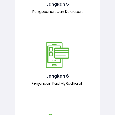
mematuhi syarat ditetapkan.
Langkah 5
Pengesahan dan Kelulusan
Setelah permohonan diluluskan, kad
MyRadha’ah akan dijana.
Langkah 6
Penjanaan Kad MyRadha'ah