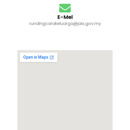
E-Mel
rundingcarakeluarga@jais.gov.my