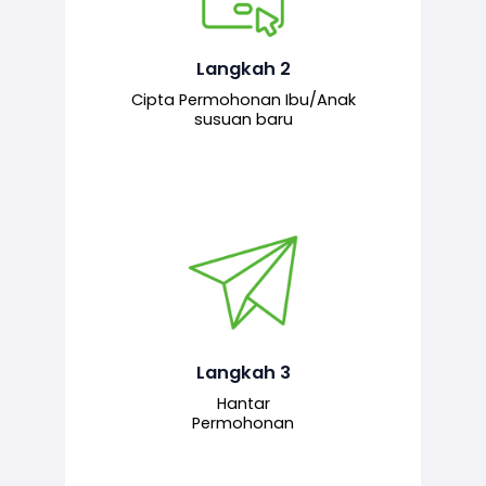
Pemohon mengisi borang
permohonan bagi pendaftaran
hubungan ibu atau anak susuan yang
baharu melalui sistem.
Langkah 2
Cipta Permohonan Ibu/Anak
susuan baru
Permohonan yang lengkap dihantar
untuk proses semakan dan
pengesahan oleh pegawai
bertanggungjawab.
Langkah 3
Hantar
Permohonan