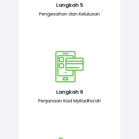
mematuhi syarat ditetapkan.
Langkah 5
Pengesahan dan Kelulusan
Setelah permohonan diluluskan, kad
MyRadha’ah akan dijana.
Langkah 6
Penjanaan Kad MyRadha'ah