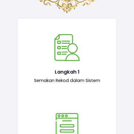
Semakan ke atas sejarah permohonan
yang pernah dibuat oleh pemohon,
iaitu maklumat terdahulu.
Langkah 1
Semakan Rekod dalam Sistem