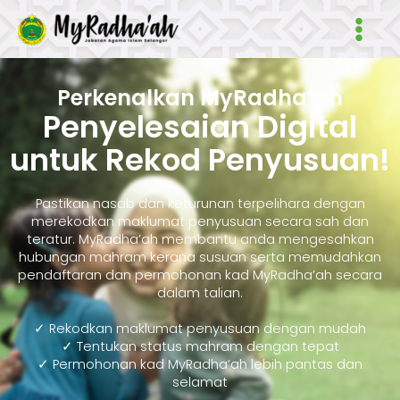
Skip
Main
to
Men
content
Perkenalkan MyRadha’ah
Penyelesaian Digital
untuk Rekod Penyusuan!
Pastikan nasab dan keturunan terpelihara dengan
merekodkan maklumat penyusuan secara sah dan
teratur. MyRadha’ah membantu anda mengesahkan
hubungan mahram kerana susuan serta memudahkan
pendaftaran dan permohonan kad MyRadha’ah secara
dalam talian.
✓ Rekodkan maklumat penyusuan dengan mudah
✓ Tentukan status mahram dengan tepat
✓ Permohonan kad MyRadha’ah lebih pantas dan
selamat