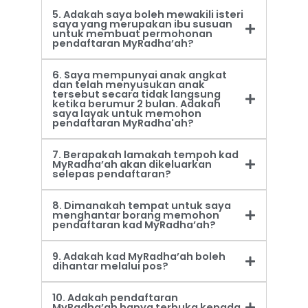
5. Adakah saya boleh mewakili isteri
saya yang merupakan ibu susuan
untuk membuat permohonan
pendaftaran MyRadha’ah?
6. Saya mempunyai anak angkat
dan telah menyusukan anak
tersebut secara tidak langsung
ketika berumur 2 bulan. Adakah
saya layak untuk memohon
pendaftaran MyRadha'ah?
7. Berapakah lamakah tempoh kad
MyRadha’ah akan dikeluarkan
selepas pendaftaran?
8. Dimanakah tempat untuk saya
menghantar borang memohon
pendaftaran kad MyRadha’ah?
9. Adakah kad MyRadha’ah boleh
dihantar melalui pos?
10. Adakah pendaftaran
MyRadha’ah hanya terbuka kepada