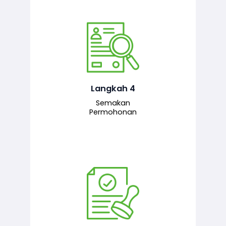
Pegawai penyemak menyemak
maklumat yang dikemukakan. Jika
semua maklumat adalah lengkap dan
tepat, permohonan akan dihantar
kepada pegawai pelulus untuk
Langkah 4
tindakan seterusnya.
Semakan
Permohonan
Pegawai pelulus menilai permohonan
dan memberi pengesahan serta
kelulusan akhir sekiranya semuanya