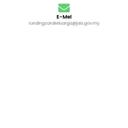
E-Mel
rundingcarakeluarga@jais.gov.my