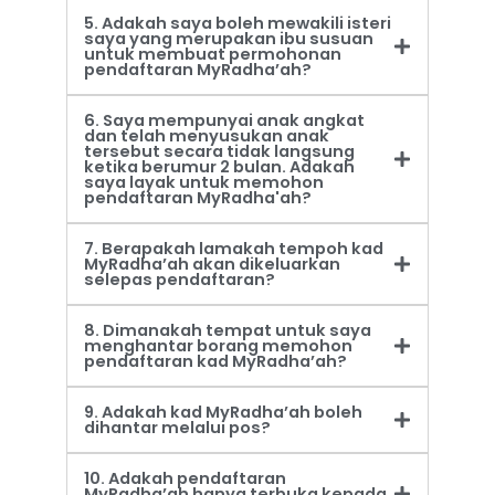
5. Adakah saya boleh mewakili isteri
saya yang merupakan ibu susuan
untuk membuat permohonan
pendaftaran MyRadha’ah?
6. Saya mempunyai anak angkat
dan telah menyusukan anak
tersebut secara tidak langsung
ketika berumur 2 bulan. Adakah
saya layak untuk memohon
pendaftaran MyRadha'ah?
7. Berapakah lamakah tempoh kad
MyRadha’ah akan dikeluarkan
selepas pendaftaran?
8. Dimanakah tempat untuk saya
menghantar borang memohon
pendaftaran kad MyRadha’ah?
9. Adakah kad MyRadha’ah boleh
dihantar melalui pos?
10. Adakah pendaftaran
MyRadha’ah hanya terbuka kepada