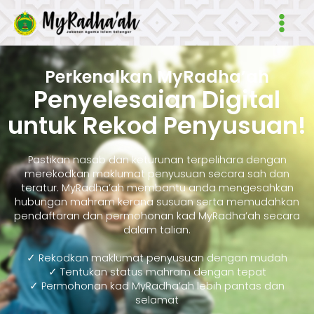
Skip
Main
to
Men
content
Perkenalkan MyRadha’ah
Penyelesaian Digital
untuk Rekod Penyusuan!
Pastikan nasab dan keturunan terpelihara dengan
merekodkan maklumat penyusuan secara sah dan
teratur. MyRadha’ah membantu anda mengesahkan
hubungan mahram kerana susuan serta memudahkan
pendaftaran dan permohonan kad MyRadha’ah secara
dalam talian.
✓ Rekodkan maklumat penyusuan dengan mudah
✓ Tentukan status mahram dengan tepat
✓ Permohonan kad MyRadha’ah lebih pantas dan
selamat