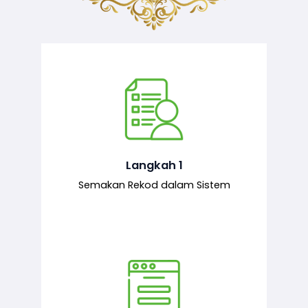
Semakan ke atas sejarah permohonan
yang pernah dibuat oleh pemohon,
iaitu maklumat terdahulu.
Langkah 1
Semakan Rekod dalam Sistem