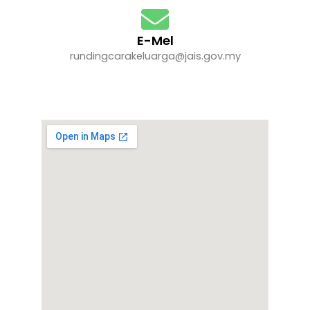
E-Mel
rundingcarakeluarga@jais.gov.my