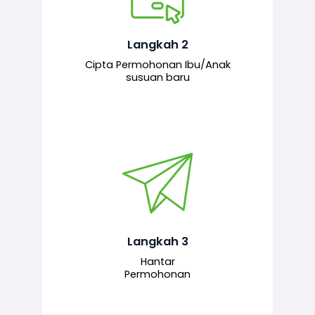
Pemohon mengisi borang
permohonan bagi pendaftaran
hubungan ibu atau anak susuan yang
baharu melalui sistem.
Langkah 2
Cipta Permohonan Ibu/Anak
susuan baru
Permohonan yang lengkap dihantar
untuk proses semakan dan
pengesahan oleh pegawai
bertanggungjawab.
Langkah 3
Hantar
Permohonan