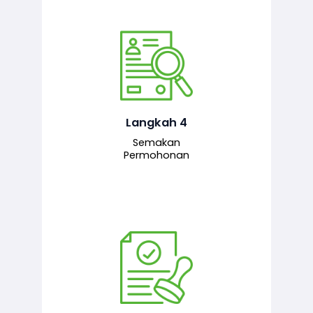
Pegawai penyemak menyemak
maklumat yang dikemukakan. Jika
semua maklumat adalah lengkap dan
tepat, permohonan akan dihantar
kepada pegawai pelulus untuk
Langkah 4
tindakan seterusnya.
Semakan
Permohonan
Pegawai pelulus menilai permohonan
dan memberi pengesahan serta
kelulusan akhir sekiranya semuanya