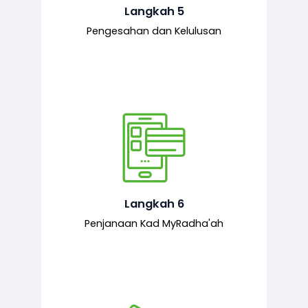
mematuhi syarat ditetapkan.
Langkah 5
Pengesahan dan Kelulusan
Setelah permohonan diluluskan, kad
MyRadha’ah akan dijana.
Langkah 6
Penjanaan Kad MyRadha'ah