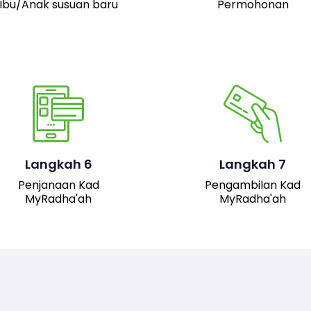
Ibu/Anak susuan baru
Permohonan
Pemohon boleh hadir 
pejabat JAIS untuk
mengambil kad fizika
Setelah permohonan
MyRadha’ah. Selain itu
luluskan, kad MyRadha’ah
pemohon juga boleh me
Langkah 6
Langkah 7
akan dijana.
turun versi digital kad me
Penjanaan Kad
Pengambilan Kad
sistem untuk
MyRadha'ah
MyRadha'ah
kemudahan akses.