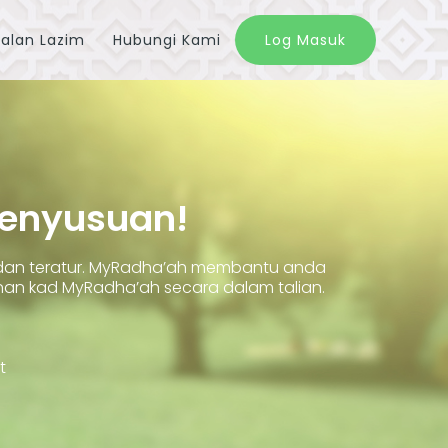
alan Lazim
Hubungi Kami
Log Masuk
Penyusuan!
 dan teratur. MyRadha’ah membantu anda
 kad MyRadha’ah secara dalam talian.
t