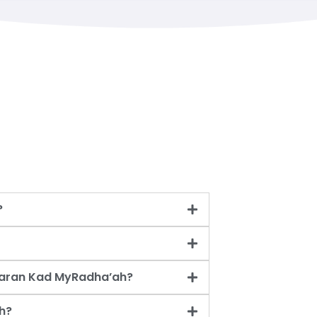
?
taran Kad MyRadha’ah?
h?