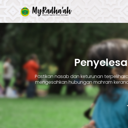
Skip
to
content
Penyelesa
Pastikan nasab dan keturunan terpelih
mengesahkan hubungan mahram kerana 