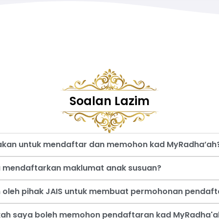
Soalan Lazim
nakan untuk mendaftar dan memohon kad MyRadha’ah
a mendaftarkan maklumat anak susuan?
an oleh pihak JAIS untuk membuat permohonan pendaf
akah saya boleh memohon pendaftaran kad MyRadha'a