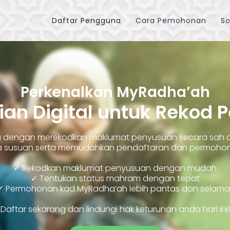
Daftar Pengguna
Cara Pemohonan
So
Perkenalkan MyRadha’ah
ian Digital untuk Rekod 
ara dengan merekodkan maklumat penyusuan secara sah
susuan serta memudahkan pendaftaran dan permohonan
✓ Rekodkan maklumat penyusuan dengan mudah
✓ Tentukan status mahram dengan tepat
✓ Permohonan kad MyRadha’ah lebih pantas dan selama
Daftar sekarang dan lindungi hak keturunan anda hari ini!