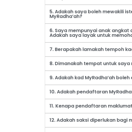
5. Adakah saya boleh mewakili i
MyRadha’ah?
6. Saya mempunyai anak angkat d
Adakah saya layak untuk memoh
7. Berapakah lamakah tempoh ka
8. Dimanakah tempat untuk say
9. Adakah kad MyRadha’ah boleh d
10. Adakah pendaftaran MyRadha’
11. Kenapa pendaftaran maklumat
12. Adakah saksi diperlukan bag