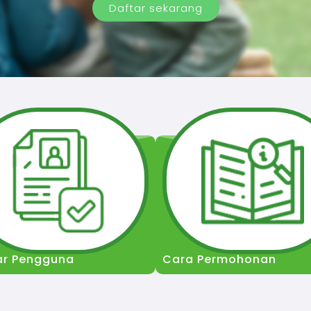
Daftar sekarang
ar Pengguna
Cara Permohonan