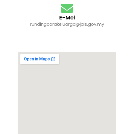
E-Mel
rundingcarakeluarga@jais.gov.my