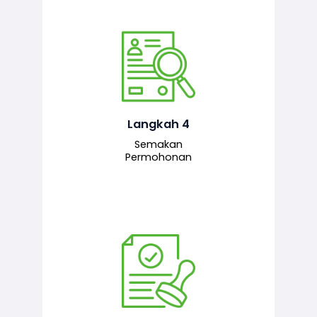
Pegawai penyemak menyemak
maklumat yang dikemukakan. Jika
semua maklumat adalah lengkap dan
tepat, permohonan akan dihantar
kepada pegawai pelulus untuk
Langkah 4
tindakan seterusnya.
Semakan
Permohonan
Pegawai pelulus menilai permohonan
dan memberi pengesahan serta
kelulusan akhir sekiranya semuanya