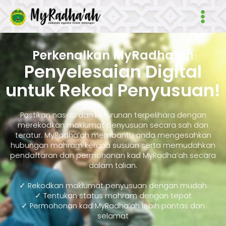
Skip
Main
to
Men
content
Perkenalkan MyRadha’ah
Penyelesaian Digital
untuk Rekod Penyusuan!
Pastikan nasab dan keturunan terpelihara dengan
merekodkan maklumat penyusuan secara sah dan
teratur. MyRadha’ah membantu anda mengesahkan
hubungan mahram kerana susuan serta memudahkan
pendaftaran dan permohonan kad MyRadha’ah secara
dalam talian.
✓ Rekodkan maklumat penyusuan dengan mudah
✓ Tentukan status mahram dengan tepat
✓ Permohonan kad MyRadha’ah lebih pantas dan
selamat