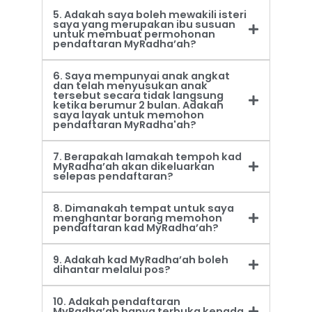
5. Adakah saya boleh mewakili isteri
saya yang merupakan ibu susuan
untuk membuat permohonan
pendaftaran MyRadha’ah?
6. Saya mempunyai anak angkat
dan telah menyusukan anak
tersebut secara tidak langsung
ketika berumur 2 bulan. Adakah
saya layak untuk memohon
pendaftaran MyRadha'ah?
7. Berapakah lamakah tempoh kad
MyRadha’ah akan dikeluarkan
selepas pendaftaran?
8. Dimanakah tempat untuk saya
menghantar borang memohon
pendaftaran kad MyRadha’ah?
9. Adakah kad MyRadha’ah boleh
dihantar melalui pos?
10. Adakah pendaftaran
MyRadha’ah hanya terbuka kepada