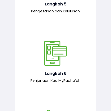
mematuhi syarat ditetapkan.
Langkah 5
Pengesahan dan Kelulusan
Setelah permohonan diluluskan, kad
MyRadha’ah akan dijana.
Langkah 6
Penjanaan Kad MyRadha'ah