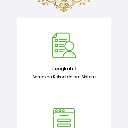
Semakan ke atas sejarah permohonan
yang pernah dibuat oleh pemohon,
iaitu maklumat terdahulu.
Langkah 1
Semakan Rekod dalam Sistem