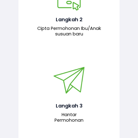
Pemohon mengisi borang
permohonan bagi pendaftaran
hubungan ibu atau anak susuan yang
baharu melalui sistem.
Langkah 2
Cipta Permohonan Ibu/Anak
susuan baru
Permohonan yang lengkap dihantar
untuk proses semakan dan
pengesahan oleh pegawai
bertanggungjawab.
Langkah 3
Hantar
Permohonan