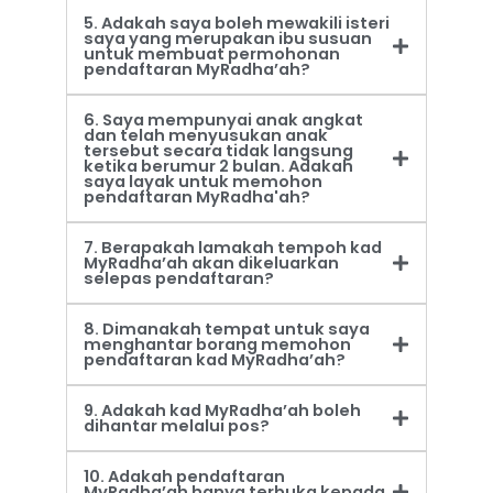
5. Adakah saya boleh mewakili isteri
saya yang merupakan ibu susuan
untuk membuat permohonan
pendaftaran MyRadha’ah?
6. Saya mempunyai anak angkat
dan telah menyusukan anak
tersebut secara tidak langsung
ketika berumur 2 bulan. Adakah
saya layak untuk memohon
pendaftaran MyRadha'ah?
7. Berapakah lamakah tempoh kad
MyRadha’ah akan dikeluarkan
selepas pendaftaran?
8. Dimanakah tempat untuk saya
menghantar borang memohon
pendaftaran kad MyRadha’ah?
9. Adakah kad MyRadha’ah boleh
dihantar melalui pos?
10. Adakah pendaftaran
MyRadha’ah hanya terbuka kepada