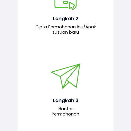
Pemohon mengisi borang
permohonan bagi pendaftaran
hubungan ibu atau anak susuan yang
baharu melalui sistem.
Langkah 2
Cipta Permohonan Ibu/Anak
susuan baru
Permohonan yang lengkap dihantar
untuk proses semakan dan
pengesahan oleh pegawai
bertanggungjawab.
Langkah 3
Hantar
Permohonan