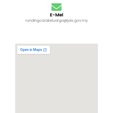
E-Mel
rundingcarakeluarga@jais.gov.my