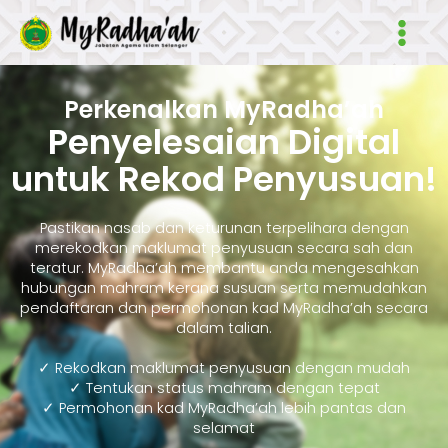
Skip
Main
to
Men
content
Perkenalkan MyRadha’ah
Penyelesaian Digital
untuk Rekod Penyusuan!
Pastikan nasab dan keturunan terpelihara dengan
merekodkan maklumat penyusuan secara sah dan
teratur. MyRadha’ah membantu anda mengesahkan
hubungan mahram kerana susuan serta memudahkan
pendaftaran dan permohonan kad MyRadha’ah secara
dalam talian.
✓ Rekodkan maklumat penyusuan dengan mudah
✓ Tentukan status mahram dengan tepat
✓ Permohonan kad MyRadha’ah lebih pantas dan
selamat