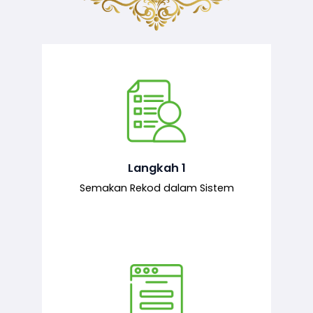
Semakan ke atas sejarah permohonan
yang pernah dibuat oleh pemohon,
iaitu maklumat terdahulu.
Langkah 1
Semakan Rekod dalam Sistem