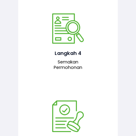
Pegawai penyemak menyemak
maklumat yang dikemukakan. Jika
semua maklumat adalah lengkap dan
tepat, permohonan akan dihantar
kepada pegawai pelulus untuk
Langkah 4
tindakan seterusnya.
Semakan
Permohonan
Pegawai pelulus menilai permohonan
dan memberi pengesahan serta
kelulusan akhir sekiranya semuanya