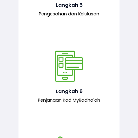
mematuhi syarat ditetapkan.
Langkah 5
Pengesahan dan Kelulusan
Setelah permohonan diluluskan, kad
MyRadha’ah akan dijana.
Langkah 6
Penjanaan Kad MyRadha'ah