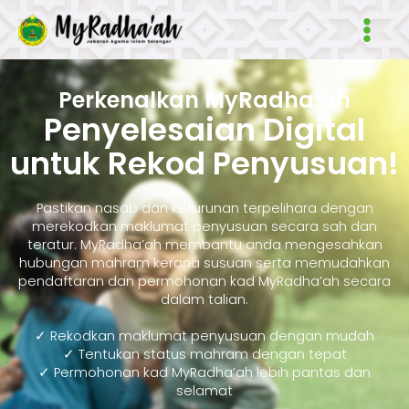
Skip
Main
to
Men
content
Perkenalkan MyRadha’ah
Penyelesaian Digital
untuk Rekod Penyusuan!
Pastikan nasab dan keturunan terpelihara dengan
merekodkan maklumat penyusuan secara sah dan
teratur. MyRadha’ah membantu anda mengesahkan
hubungan mahram kerana susuan serta memudahkan
pendaftaran dan permohonan kad MyRadha’ah secara
dalam talian.
✓ Rekodkan maklumat penyusuan dengan mudah
✓ Tentukan status mahram dengan tepat
✓ Permohonan kad MyRadha’ah lebih pantas dan
selamat