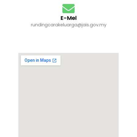
E-Mel
rundingcarakeluarga@jais.gov.my