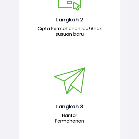
Pemohon mengisi borang
permohonan bagi pendaftaran
hubungan ibu atau anak susuan yang
baharu melalui sistem.
Langkah 2
Cipta Permohonan Ibu/Anak
susuan baru
Permohonan yang lengkap dihantar
untuk proses semakan dan
pengesahan oleh pegawai
bertanggungjawab.
Langkah 3
Hantar
Permohonan