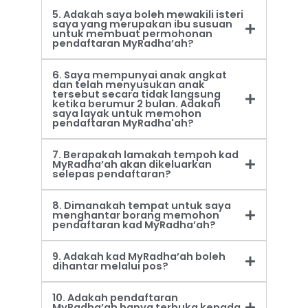
5. Adakah saya boleh mewakili isteri
saya yang merupakan ibu susuan
untuk membuat permohonan
pendaftaran MyRadha’ah?
6. Saya mempunyai anak angkat
dan telah menyusukan anak
tersebut secara tidak langsung
ketika berumur 2 bulan. Adakah
saya layak untuk memohon
pendaftaran MyRadha'ah?
7. Berapakah lamakah tempoh kad
MyRadha’ah akan dikeluarkan
selepas pendaftaran?
8. Dimanakah tempat untuk saya
menghantar borang memohon
pendaftaran kad MyRadha’ah?
9. Adakah kad MyRadha’ah boleh
dihantar melalui pos?
10. Adakah pendaftaran
MyRadha’ah hanya terbuka kepada