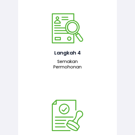
Pegawai penyemak menyemak
maklumat yang dikemukakan. Jika
semua maklumat adalah lengkap dan
tepat, permohonan akan dihantar
kepada pegawai pelulus untuk
Langkah 4
tindakan seterusnya.
Semakan
Permohonan
Pegawai pelulus menilai permohonan
dan memberi pengesahan serta
kelulusan akhir sekiranya semuanya