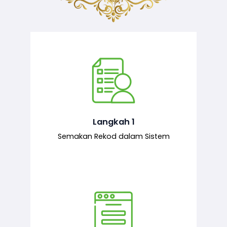
Semakan ke atas sejarah permohonan
yang pernah dibuat oleh pemohon,
iaitu maklumat terdahulu.
Langkah 1
Semakan Rekod dalam Sistem