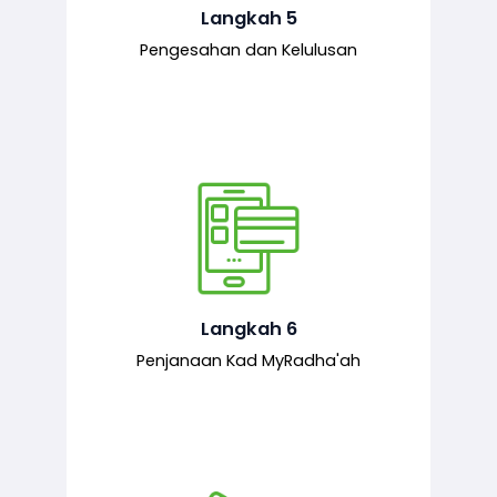
mematuhi syarat ditetapkan.
Langkah 5
Pengesahan dan Kelulusan
Setelah permohonan diluluskan, kad
MyRadha’ah akan dijana.
Langkah 6
Penjanaan Kad MyRadha'ah