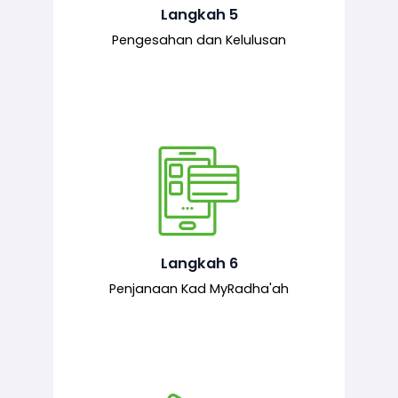
mematuhi syarat ditetapkan.
Langkah 5
Pengesahan dan Kelulusan
Setelah permohonan diluluskan, kad
MyRadha’ah akan dijana.
Langkah 6
Penjanaan Kad MyRadha'ah