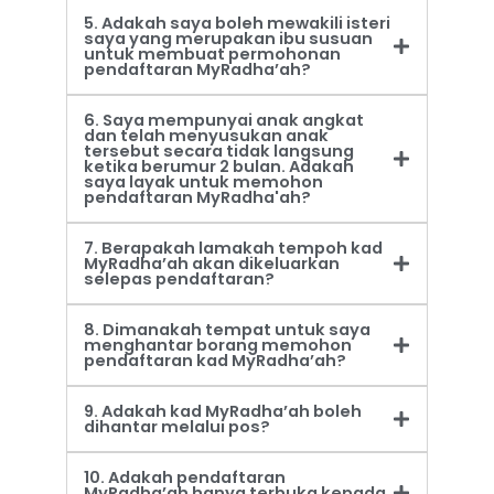
5. Adakah saya boleh mewakili isteri
saya yang merupakan ibu susuan
untuk membuat permohonan
pendaftaran MyRadha’ah?
6. Saya mempunyai anak angkat
dan telah menyusukan anak
tersebut secara tidak langsung
ketika berumur 2 bulan. Adakah
saya layak untuk memohon
pendaftaran MyRadha'ah?
7. Berapakah lamakah tempoh kad
MyRadha’ah akan dikeluarkan
selepas pendaftaran?
8. Dimanakah tempat untuk saya
menghantar borang memohon
pendaftaran kad MyRadha’ah?
9. Adakah kad MyRadha’ah boleh
dihantar melalui pos?
10. Adakah pendaftaran
MyRadha’ah hanya terbuka kepada