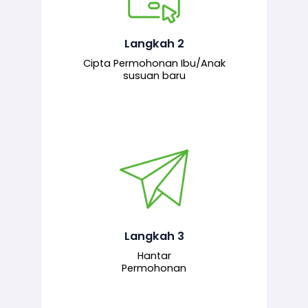
Pemohon mengisi borang
permohonan bagi pendaftaran
hubungan ibu atau anak susuan yang
baharu melalui sistem.
Langkah 2
Cipta Permohonan Ibu/Anak
susuan baru
Permohonan yang lengkap dihantar
untuk proses semakan dan
pengesahan oleh pegawai
bertanggungjawab.
Langkah 3
Hantar
Permohonan