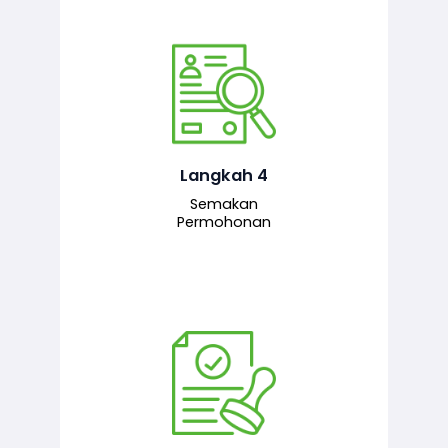
Pegawai penyemak menyemak
maklumat yang dikemukakan. Jika
semua maklumat adalah lengkap dan
tepat, permohonan akan dihantar
kepada pegawai pelulus untuk
Langkah 4
tindakan seterusnya.
Semakan
Permohonan
Pegawai pelulus menilai permohonan
dan memberi pengesahan serta
kelulusan akhir sekiranya semuanya