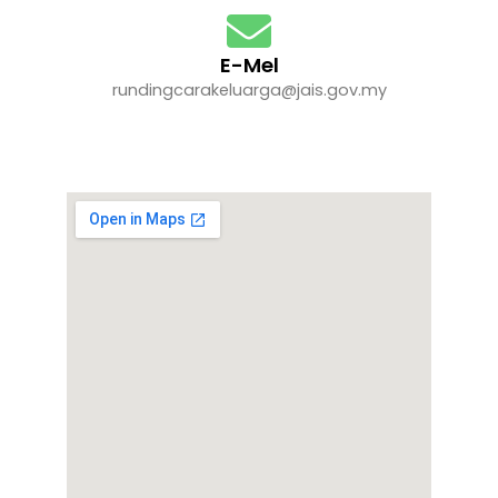
E-Mel
rundingcarakeluarga@jais.gov.my