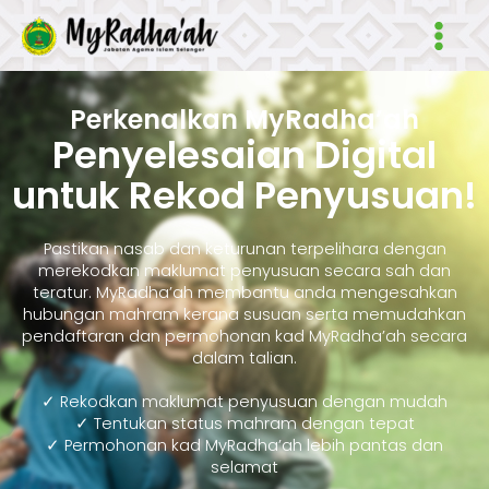
Skip
Main
to
Men
content
Perkenalkan MyRadha’ah
Penyelesaian Digital
untuk Rekod Penyusuan!
Pastikan nasab dan keturunan terpelihara dengan
merekodkan maklumat penyusuan secara sah dan
teratur. MyRadha’ah membantu anda mengesahkan
hubungan mahram kerana susuan serta memudahkan
pendaftaran dan permohonan kad MyRadha’ah secara
dalam talian.
✓ Rekodkan maklumat penyusuan dengan mudah
✓ Tentukan status mahram dengan tepat
✓ Permohonan kad MyRadha’ah lebih pantas dan
selamat