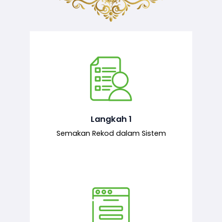
Semakan ke atas sejarah permohonan
yang pernah dibuat oleh pemohon,
iaitu maklumat terdahulu.
Langkah 1
Semakan Rekod dalam Sistem