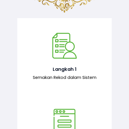
Semakan ke atas sejarah permohonan
yang pernah dibuat oleh pemohon,
iaitu maklumat terdahulu.
Langkah 1
Semakan Rekod dalam Sistem