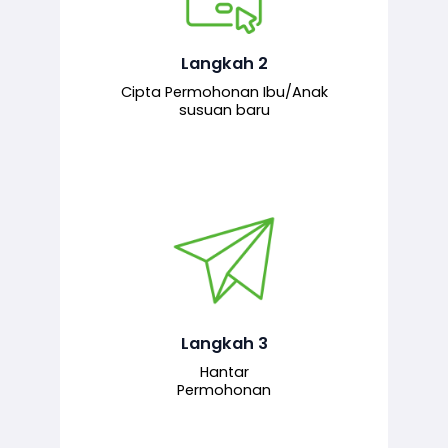
Pemohon mengisi borang
permohonan bagi pendaftaran
hubungan ibu atau anak susuan yang
baharu melalui sistem.
Langkah 2
Cipta Permohonan Ibu/Anak
susuan baru
Permohonan yang lengkap dihantar
untuk proses semakan dan
pengesahan oleh pegawai
bertanggungjawab.
Langkah 3
Hantar
Permohonan