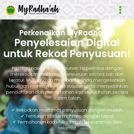
Skip
Main
to
Men
content
Perkenalkan MyRadha’ah
Penyelesaian Digital
untuk Rekod Penyusuan!
Pastikan nasab dan keturunan terpelihara dengan
merekodkan maklumat penyusuan secara sah dan
teratur. MyRadha’ah membantu anda mengesahkan
hubungan mahram kerana susuan serta memudahkan
pendaftaran dan permohonan kad MyRadha’ah secara
dalam talian.
✓ Rekodkan maklumat penyusuan dengan mudah
✓ Tentukan status mahram dengan tepat
✓ Permohonan kad MyRadha’ah lebih pantas dan
selamat