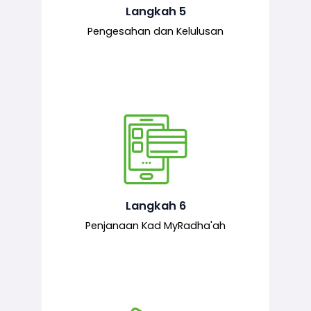
mematuhi syarat ditetapkan.
Langkah 5
Pengesahan dan Kelulusan
Setelah permohonan diluluskan, kad
MyRadha’ah akan dijana.
Langkah 6
Penjanaan Kad MyRadha'ah