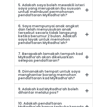
5. Adakah saya boleh mewakili isteri
saya yang merupakan ibu susuan
untuk membuat permohonan
pendaftaran MyRadha’ah?
6. Saya mempunyai anak angkat
dan telah menyusukan anak
tersebut secara tidak langsung
ketika berumur 2 bulan. Adakah
saya layak untuk memohon
pendaftaran MyRadha'ah?
7. Berapakah lamakah tempoh kad
MyRadha’ah akan dikeluarkan
selepas pendaftaran?
8. Dimanakah tempat untuk saya
menghantar borang memohon
pendaftaran kad MyRadha’ah?
9. Adakah kad MyRadha’ah boleh
dihantar melalui pos?
10. Adakah pendaftaran
MyRadha’ah hanya terbuka kepada