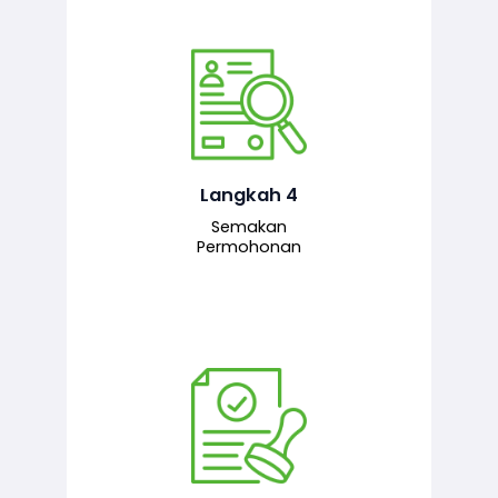
Pegawai penyemak menyemak
maklumat yang dikemukakan. Jika
semua maklumat adalah lengkap dan
tepat, permohonan akan dihantar
kepada pegawai pelulus untuk
Langkah 4
tindakan seterusnya.
Semakan
Permohonan
Pegawai pelulus menilai permohonan
dan memberi pengesahan serta
kelulusan akhir sekiranya semuanya