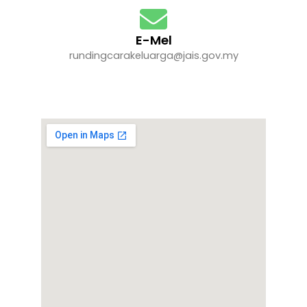
E-Mel
rundingcarakeluarga@jais.gov.my