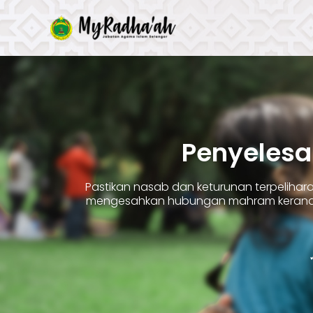
Skip
to
content
Penyelesa
Pastikan nasab dan keturunan terpelih
mengesahkan hubungan mahram kerana 