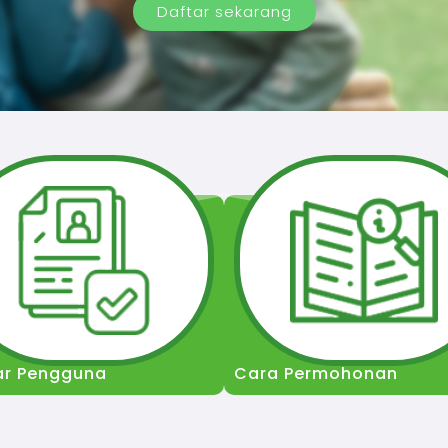
Daftar sekarang
ar Pengguna
Cara Permohonan