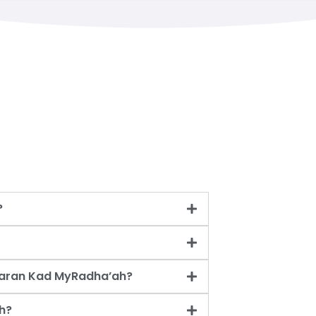
?
taran Kad MyRadha’ah?
h?