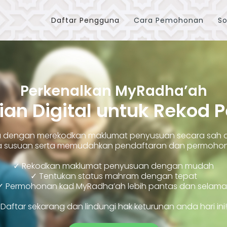
Daftar Pengguna
Cara Pemohonan
So
Perkenalkan MyRadha’ah
ian Digital untuk Rekod 
ara dengan merekodkan maklumat penyusuan secara sah
susuan serta memudahkan pendaftaran dan permohonan
✓ Rekodkan maklumat penyusuan dengan mudah
✓ Tentukan status mahram dengan tepat
✓ Permohonan kad MyRadha’ah lebih pantas dan selama
Daftar sekarang dan lindungi hak keturunan anda hari ini!