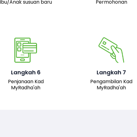
Ibu/Anak susuan baru
Permohonan
Pemohon boleh hadir 
pejabat JAIS untuk
mengambil kad fizika
Setelah permohonan
MyRadha’ah. Selain itu
luluskan, kad MyRadha’ah
pemohon juga boleh me
Langkah 6
Langkah 7
akan dijana.
turun versi digital kad me
Penjanaan Kad
Pengambilan Kad
sistem untuk
MyRadha'ah
MyRadha'ah
kemudahan akses.