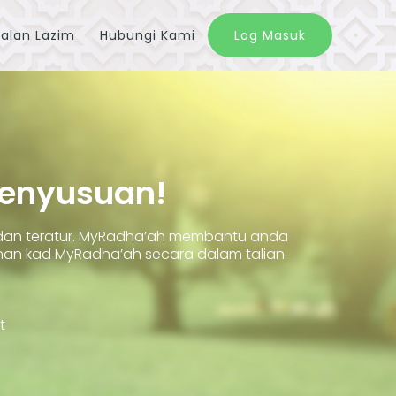
alan Lazim
Hubungi Kami
Log Masuk
Penyusuan!
 dan teratur. MyRadha’ah membantu anda
 kad MyRadha’ah secara dalam talian.
t