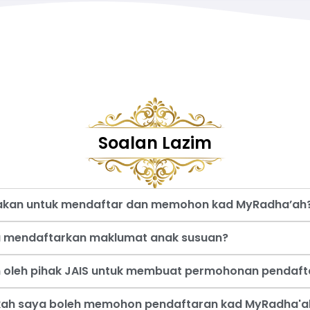
Soalan Lazim
nakan untuk mendaftar dan memohon kad MyRadha’ah
a mendaftarkan maklumat anak susuan?
an oleh pihak JAIS untuk membuat permohonan pendaf
akah saya boleh memohon pendaftaran kad MyRadha'a