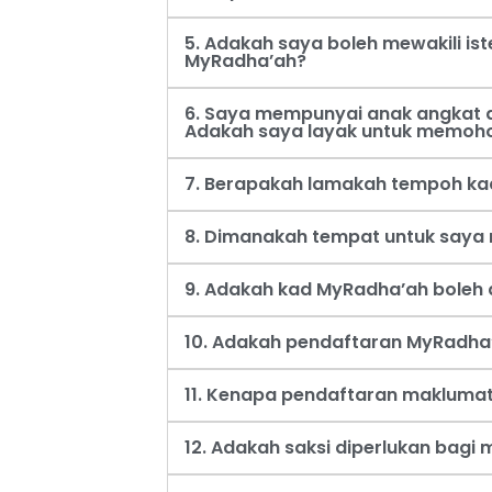
5. Adakah saya boleh mewakili i
MyRadha’ah?
6. Saya mempunyai anak angkat d
Adakah saya layak untuk memoh
7. Berapakah lamakah tempoh ka
8. Dimanakah tempat untuk say
9. Adakah kad MyRadha’ah boleh d
10. Adakah pendaftaran MyRadha’
11. Kenapa pendaftaran maklumat
12. Adakah saksi diperlukan bag