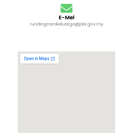
E-Mel
rundingcarakeluarga@jais.gov.my