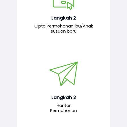
Pemohon mengisi borang
permohonan bagi pendaftaran
hubungan ibu atau anak susuan yang
baharu melalui sistem.
Langkah 2
Cipta Permohonan Ibu/Anak
susuan baru
Permohonan yang lengkap dihantar
untuk proses semakan dan
pengesahan oleh pegawai
bertanggungjawab.
Langkah 3
Hantar
Permohonan