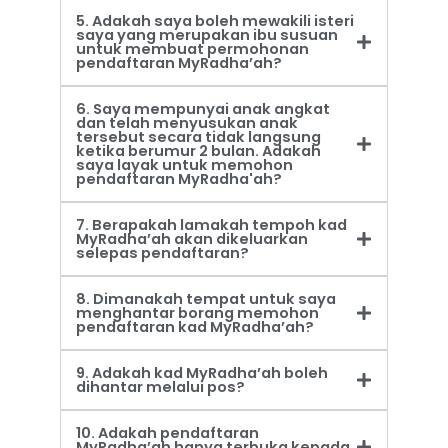
5. Adakah saya boleh mewakili isteri
saya yang merupakan ibu susuan
untuk membuat permohonan
pendaftaran MyRadha’ah?
6. Saya mempunyai anak angkat
dan telah menyusukan anak
tersebut secara tidak langsung
ketika berumur 2 bulan. Adakah
saya layak untuk memohon
pendaftaran MyRadha'ah?
7. Berapakah lamakah tempoh kad
MyRadha’ah akan dikeluarkan
selepas pendaftaran?
8. Dimanakah tempat untuk saya
menghantar borang memohon
pendaftaran kad MyRadha’ah?
9. Adakah kad MyRadha’ah boleh
dihantar melalui pos?
10. Adakah pendaftaran
MyRadha’ah hanya terbuka kepada