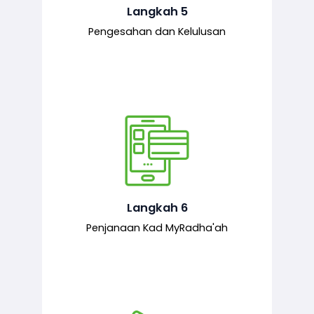
mematuhi syarat ditetapkan.
Langkah 5
Pengesahan dan Kelulusan
Setelah permohonan diluluskan, kad
MyRadha’ah akan dijana.
Langkah 6
Penjanaan Kad MyRadha'ah