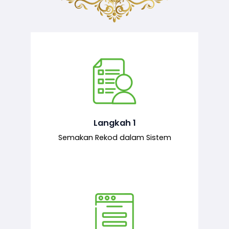
Semakan ke atas sejarah permohonan
yang pernah dibuat oleh pemohon,
iaitu maklumat terdahulu.
Langkah 1
Semakan Rekod dalam Sistem