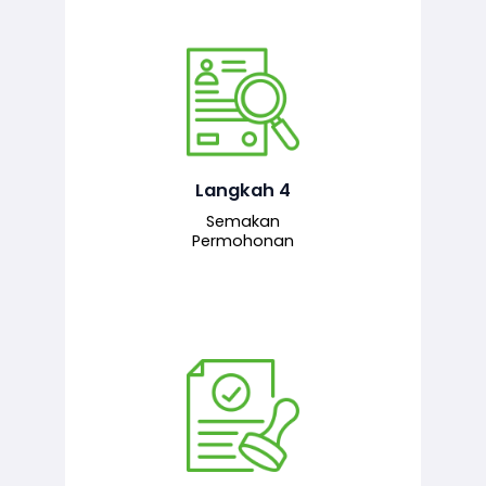
Pegawai penyemak menyemak
maklumat yang dikemukakan. Jika
semua maklumat adalah lengkap dan
tepat, permohonan akan dihantar
kepada pegawai pelulus untuk
Langkah 4
tindakan seterusnya.
Semakan
Permohonan
Pegawai pelulus menilai permohonan
dan memberi pengesahan serta
kelulusan akhir sekiranya semuanya