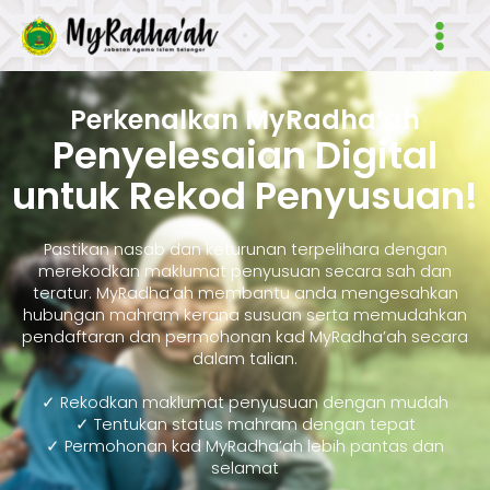
Skip
Main
to
Men
content
Perkenalkan MyRadha’ah
Penyelesaian Digital
untuk Rekod Penyusuan!
Pastikan nasab dan keturunan terpelihara dengan
merekodkan maklumat penyusuan secara sah dan
teratur. MyRadha’ah membantu anda mengesahkan
hubungan mahram kerana susuan serta memudahkan
pendaftaran dan permohonan kad MyRadha’ah secara
dalam talian.
✓ Rekodkan maklumat penyusuan dengan mudah
✓ Tentukan status mahram dengan tepat
✓ Permohonan kad MyRadha’ah lebih pantas dan
selamat