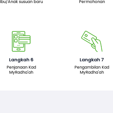
Ibu/Anak susuan baru
Permohonan
Pemohon boleh hadir 
pejabat JAIS untuk
mengambil kad fizika
Setelah permohonan
MyRadha’ah. Selain itu
luluskan, kad MyRadha’ah
pemohon juga boleh me
Langkah 6
Langkah 7
akan dijana.
turun versi digital kad me
Penjanaan Kad
Pengambilan Kad
sistem untuk
MyRadha'ah
MyRadha'ah
kemudahan akses.