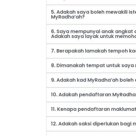
5. Adakah saya boleh mewakili i
MyRadha’ah?
6. Saya mempunyai anak angkat d
Adakah saya layak untuk memoh
7. Berapakah lamakah tempoh ka
8. Dimanakah tempat untuk say
9. Adakah kad MyRadha’ah boleh d
10. Adakah pendaftaran MyRadha’
11. Kenapa pendaftaran maklumat
12. Adakah saksi diperlukan bag