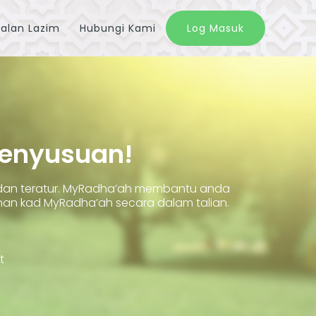
alan Lazim
Hubungi Kami
Log Masuk
Penyusuan!
 dan teratur. MyRadha’ah membantu anda
 kad MyRadha’ah secara dalam talian.
t