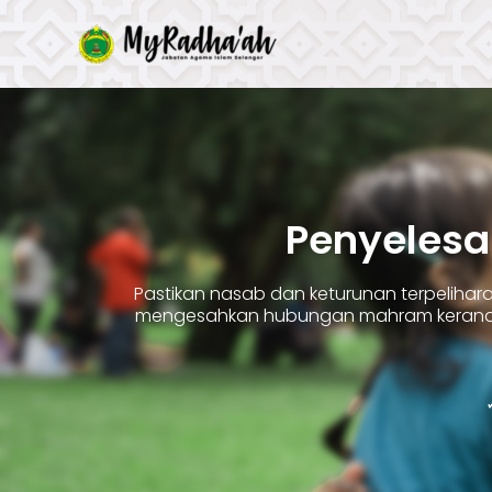
Skip
to
content
Penyelesa
Pastikan nasab dan keturunan terpelih
mengesahkan hubungan mahram kerana 