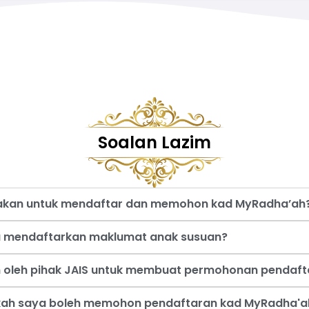
Soalan Lazim
nakan untuk mendaftar dan memohon kad MyRadha’ah
a mendaftarkan maklumat anak susuan?
an oleh pihak JAIS untuk membuat permohonan pendaf
akah saya boleh memohon pendaftaran kad MyRadha'a