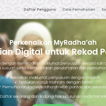
Daftar Pengguna
Cara Pemohonan
So
Perkenalkan MyRadha’ah
ian Digital untuk Rekod 
ara dengan merekodkan maklumat penyusuan secara sah
susuan serta memudahkan pendaftaran dan permohonan
✓ Rekodkan maklumat penyusuan dengan mudah
✓ Tentukan status mahram dengan tepat
✓ Permohonan kad MyRadha’ah lebih pantas dan selama
Daftar sekarang dan lindungi hak keturunan anda hari ini!