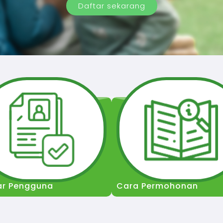
Daftar sekarang
ar Pengguna
Cara Permohonan