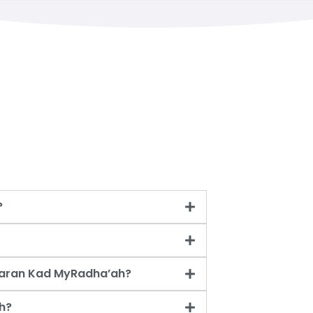
?
taran Kad MyRadha’ah?
h?