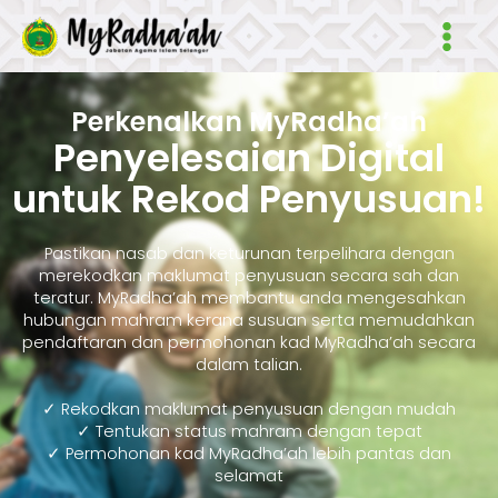
Skip
Main
to
Men
content
Perkenalkan MyRadha’ah
Penyelesaian Digital
untuk Rekod Penyusuan!
Pastikan nasab dan keturunan terpelihara dengan
merekodkan maklumat penyusuan secara sah dan
teratur. MyRadha’ah membantu anda mengesahkan
hubungan mahram kerana susuan serta memudahkan
pendaftaran dan permohonan kad MyRadha’ah secara
dalam talian.
✓ Rekodkan maklumat penyusuan dengan mudah
✓ Tentukan status mahram dengan tepat
✓ Permohonan kad MyRadha’ah lebih pantas dan
selamat