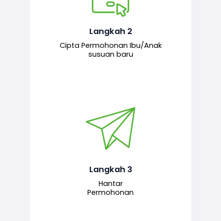
Pemohon mengisi borang
permohonan bagi pendaftaran
hubungan ibu atau anak susuan yang
baharu melalui sistem.
Langkah 2
Cipta Permohonan Ibu/Anak
susuan baru
Permohonan yang lengkap dihantar
untuk proses semakan dan
pengesahan oleh pegawai
bertanggungjawab.
Langkah 3
Hantar
Permohonan