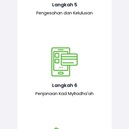
mematuhi syarat ditetapkan.
Langkah 5
Pengesahan dan Kelulusan
Setelah permohonan diluluskan, kad
MyRadha’ah akan dijana.
Langkah 6
Penjanaan Kad MyRadha'ah