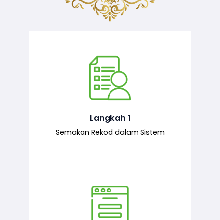
Semakan ke atas sejarah permohonan
yang pernah dibuat oleh pemohon,
iaitu maklumat terdahulu.
Langkah 1
Semakan Rekod dalam Sistem