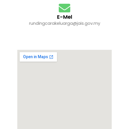
E-Mel
rundingcarakeluarga@jais.gov.my