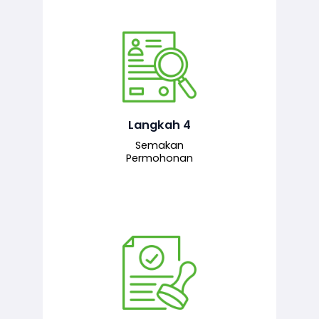
Pegawai penyemak menyemak
maklumat yang dikemukakan. Jika
semua maklumat adalah lengkap dan
tepat, permohonan akan dihantar
kepada pegawai pelulus untuk
Langkah 4
tindakan seterusnya.
Semakan
Permohonan
Pegawai pelulus menilai permohonan
dan memberi pengesahan serta
kelulusan akhir sekiranya semuanya