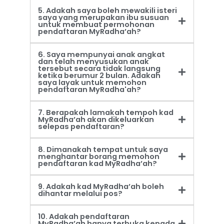
5. Adakah saya boleh mewakili isteri
saya yang merupakan ibu susuan
untuk membuat permohonan
pendaftaran MyRadha’ah?
6. Saya mempunyai anak angkat
dan telah menyusukan anak
tersebut secara tidak langsung
ketika berumur 2 bulan. Adakah
saya layak untuk memohon
pendaftaran MyRadha'ah?
7. Berapakah lamakah tempoh kad
MyRadha’ah akan dikeluarkan
selepas pendaftaran?
8. Dimanakah tempat untuk saya
menghantar borang memohon
pendaftaran kad MyRadha’ah?
9. Adakah kad MyRadha’ah boleh
dihantar melalui pos?
10. Adakah pendaftaran
MyRadha’ah hanya terbuka kepada