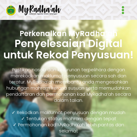
Skip
Main
to
Men
content
Perkenalkan MyRadha’ah
Penyelesaian Digital
untuk Rekod Penyusuan!
Pastikan nasab dan keturunan terpelihara dengan
merekodkan maklumat penyusuan secara sah dan
teratur. MyRadha’ah membantu anda mengesahkan
hubungan mahram kerana susuan serta memudahkan
pendaftaran dan permohonan kad MyRadha’ah secara
dalam talian.
✓ Rekodkan maklumat penyusuan dengan mudah
✓ Tentukan status mahram dengan tepat
✓ Permohonan kad MyRadha’ah lebih pantas dan
selamat