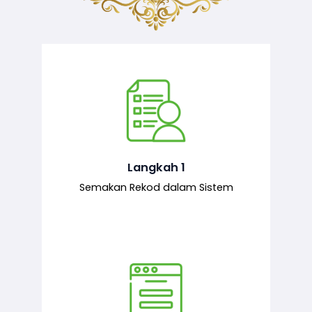
Semakan ke atas sejarah permohonan
yang pernah dibuat oleh pemohon,
iaitu maklumat terdahulu.
Langkah 1
Semakan Rekod dalam Sistem