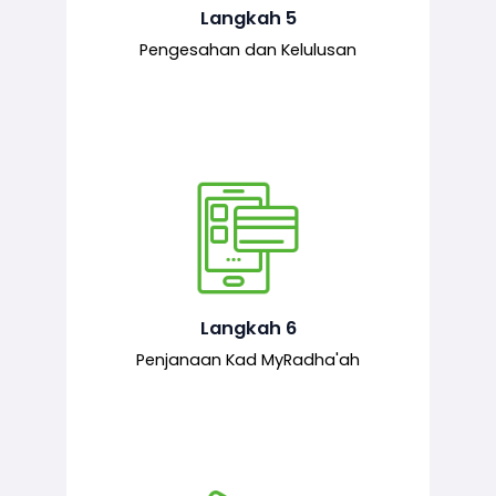
mematuhi syarat ditetapkan.
Langkah 5
Pengesahan dan Kelulusan
Setelah permohonan diluluskan, kad
MyRadha’ah akan dijana.
Langkah 6
Penjanaan Kad MyRadha'ah