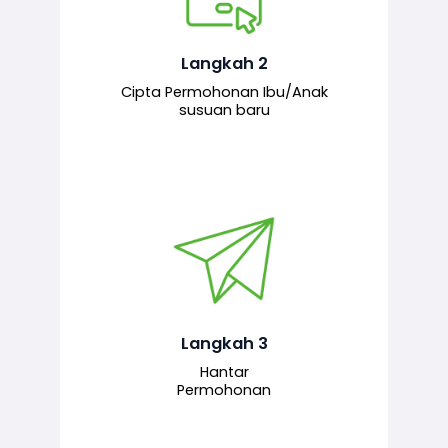
Pemohon mengisi borang
permohonan bagi pendaftaran
hubungan ibu atau anak susuan yang
baharu melalui sistem.
Langkah 2
Cipta Permohonan Ibu/Anak
susuan baru
Permohonan yang lengkap dihantar
untuk proses semakan dan
pengesahan oleh pegawai
bertanggungjawab.
Langkah 3
Hantar
Permohonan