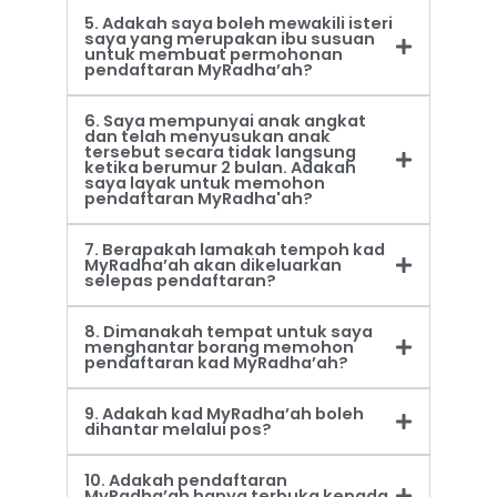
5. Adakah saya boleh mewakili isteri
saya yang merupakan ibu susuan
untuk membuat permohonan
pendaftaran MyRadha’ah?
6. Saya mempunyai anak angkat
dan telah menyusukan anak
tersebut secara tidak langsung
ketika berumur 2 bulan. Adakah
saya layak untuk memohon
pendaftaran MyRadha'ah?
7. Berapakah lamakah tempoh kad
MyRadha’ah akan dikeluarkan
selepas pendaftaran?
8. Dimanakah tempat untuk saya
menghantar borang memohon
pendaftaran kad MyRadha’ah?
9. Adakah kad MyRadha’ah boleh
dihantar melalui pos?
10. Adakah pendaftaran
MyRadha’ah hanya terbuka kepada