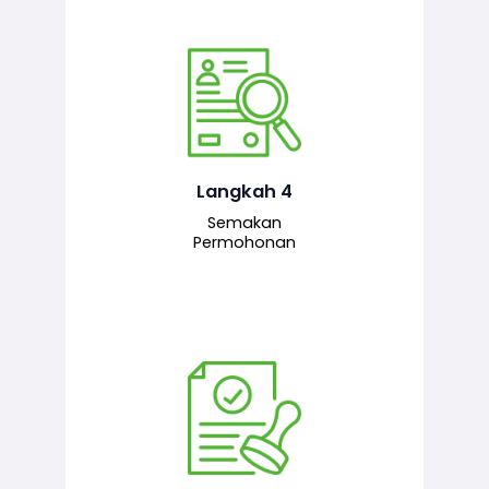
Pegawai penyemak menyemak
maklumat yang dikemukakan. Jika
semua maklumat adalah lengkap dan
tepat, permohonan akan dihantar
kepada pegawai pelulus untuk
Langkah 4
tindakan seterusnya.
Semakan
Permohonan
Pegawai pelulus menilai permohonan
dan memberi pengesahan serta
kelulusan akhir sekiranya semuanya