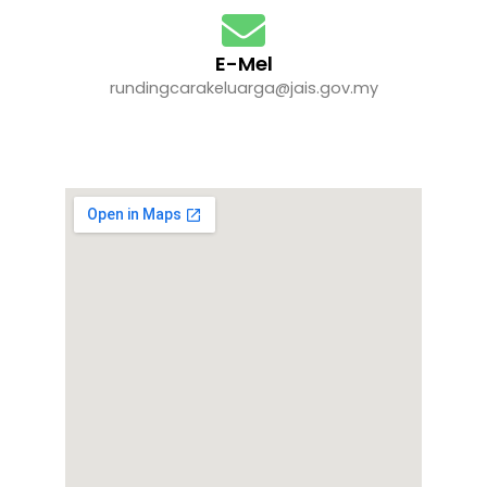
E-Mel
rundingcarakeluarga@jais.gov.my