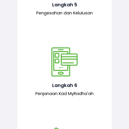
mematuhi syarat ditetapkan.
Langkah 5
Pengesahan dan Kelulusan
Setelah permohonan diluluskan, kad
MyRadha’ah akan dijana.
Langkah 6
Penjanaan Kad MyRadha'ah