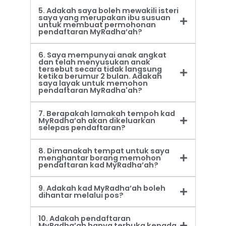
5. Adakah saya boleh mewakili isteri
saya yang merupakan ibu susuan
untuk membuat permohonan
pendaftaran MyRadha’ah?
6. Saya mempunyai anak angkat
dan telah menyusukan anak
tersebut secara tidak langsung
ketika berumur 2 bulan. Adakah
saya layak untuk memohon
pendaftaran MyRadha'ah?
7. Berapakah lamakah tempoh kad
MyRadha’ah akan dikeluarkan
selepas pendaftaran?
8. Dimanakah tempat untuk saya
menghantar borang memohon
pendaftaran kad MyRadha’ah?
9. Adakah kad MyRadha’ah boleh
dihantar melalui pos?
10. Adakah pendaftaran
MyRadha’ah hanya terbuka kepada