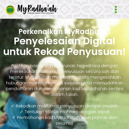
Skip
Main
to
Men
content
Perkenalkan MyRadha’ah
Penyelesaian Digital
untuk Rekod Penyusuan!
Pastikan nasab dan keturunan terpelihara dengan
merekodkan maklumat penyusuan secara sah dan
teratur. MyRadha’ah membantu anda mengesahkan
hubungan mahram kerana susuan serta memudahkan
pendaftaran dan permohonan kad MyRadha’ah secara
dalam talian.
✓ Rekodkan maklumat penyusuan dengan mudah
✓ Tentukan status mahram dengan tepat
✓ Permohonan kad MyRadha’ah lebih pantas dan
selamat