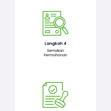
Pegawai penyemak menyemak
maklumat yang dikemukakan. Jika
semua maklumat adalah lengkap dan
tepat, permohonan akan dihantar
kepada pegawai pelulus untuk
Langkah 4
tindakan seterusnya.
Semakan
Permohonan
Pegawai pelulus menilai permohonan
dan memberi pengesahan serta
kelulusan akhir sekiranya semuanya