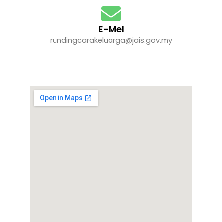
E-Mel
rundingcarakeluarga@jais.gov.my