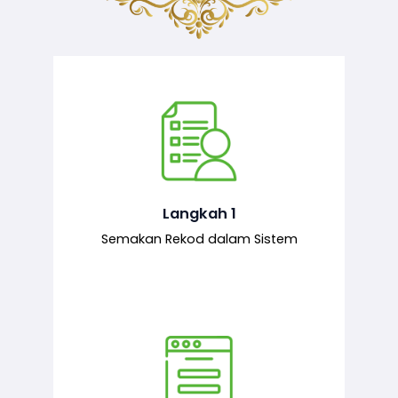
Semakan ke atas sejarah permohonan
yang pernah dibuat oleh pemohon,
iaitu maklumat terdahulu.
Langkah 1
Semakan Rekod dalam Sistem