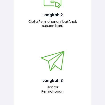
Pemohon mengisi borang
permohonan bagi pendaftaran
hubungan ibu atau anak susuan yang
baharu melalui sistem.
Langkah 2
Cipta Permohonan Ibu/Anak
susuan baru
Permohonan yang lengkap dihantar
untuk proses semakan dan
pengesahan oleh pegawai
bertanggungjawab.
Langkah 3
Hantar
Permohonan