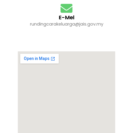
E-Mel
rundingcarakeluarga@jais.gov.my