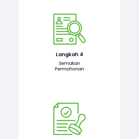
Pegawai penyemak menyemak
maklumat yang dikemukakan. Jika
semua maklumat adalah lengkap dan
tepat, permohonan akan dihantar
kepada pegawai pelulus untuk
Langkah 4
tindakan seterusnya.
Semakan
Permohonan
Pegawai pelulus menilai permohonan
dan memberi pengesahan serta
kelulusan akhir sekiranya semuanya