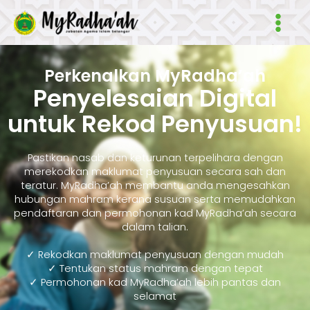
Skip
Main
to
Men
content
Perkenalkan MyRadha’ah
Penyelesaian Digital
untuk Rekod Penyusuan!
Pastikan nasab dan keturunan terpelihara dengan
merekodkan maklumat penyusuan secara sah dan
teratur. MyRadha’ah membantu anda mengesahkan
hubungan mahram kerana susuan serta memudahkan
pendaftaran dan permohonan kad MyRadha’ah secara
dalam talian.
✓ Rekodkan maklumat penyusuan dengan mudah
✓ Tentukan status mahram dengan tepat
✓ Permohonan kad MyRadha’ah lebih pantas dan
selamat