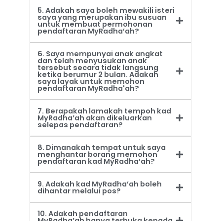
5. Adakah saya boleh mewakili isteri
saya yang merupakan ibu susuan
untuk membuat permohonan
pendaftaran MyRadha’ah?
6. Saya mempunyai anak angkat
dan telah menyusukan anak
tersebut secara tidak langsung
ketika berumur 2 bulan. Adakah
saya layak untuk memohon
pendaftaran MyRadha'ah?
7. Berapakah lamakah tempoh kad
MyRadha’ah akan dikeluarkan
selepas pendaftaran?
8. Dimanakah tempat untuk saya
menghantar borang memohon
pendaftaran kad MyRadha’ah?
9. Adakah kad MyRadha’ah boleh
dihantar melalui pos?
10. Adakah pendaftaran
MyRadha’ah hanya terbuka kepada