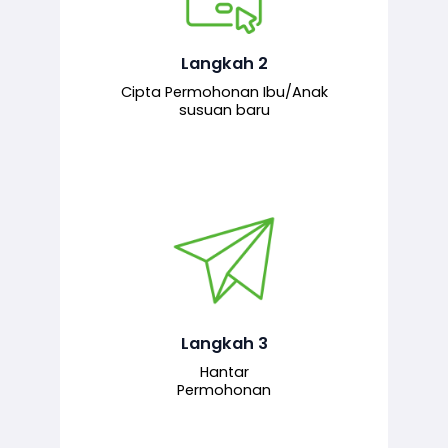
Pemohon mengisi borang
permohonan bagi pendaftaran
hubungan ibu atau anak susuan yang
baharu melalui sistem.
Langkah 2
Cipta Permohonan Ibu/Anak
susuan baru
Permohonan yang lengkap dihantar
untuk proses semakan dan
pengesahan oleh pegawai
bertanggungjawab.
Langkah 3
Hantar
Permohonan