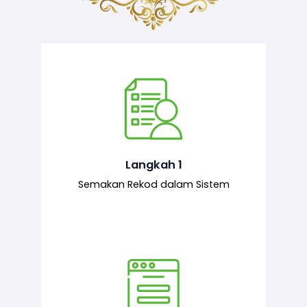
Semakan ke atas sejarah permohonan
yang pernah dibuat oleh pemohon,
iaitu maklumat terdahulu.
Langkah 1
Semakan Rekod dalam Sistem