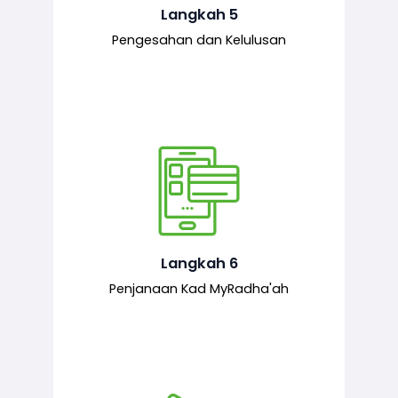
mematuhi syarat ditetapkan.
Langkah 5
Pengesahan dan Kelulusan
Setelah permohonan diluluskan, kad
MyRadha’ah akan dijana.
Langkah 6
Penjanaan Kad MyRadha'ah