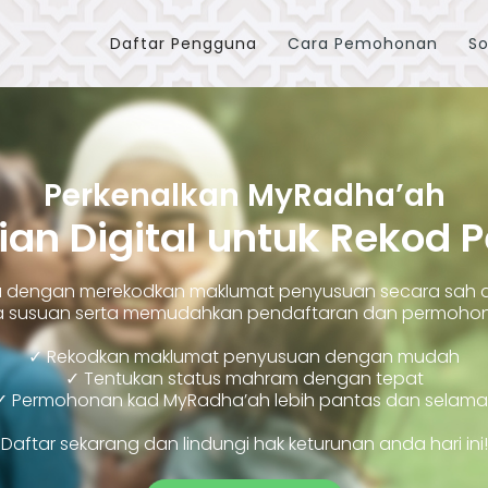
Daftar Pengguna
Cara Pemohonan
So
Perkenalkan MyRadha’ah
ian Digital untuk Rekod 
ara dengan merekodkan maklumat penyusuan secara sah
susuan serta memudahkan pendaftaran dan permohonan
✓ Rekodkan maklumat penyusuan dengan mudah
✓ Tentukan status mahram dengan tepat
✓ Permohonan kad MyRadha’ah lebih pantas dan selama
Daftar sekarang dan lindungi hak keturunan anda hari ini!