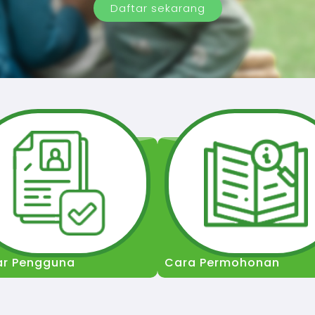
Daftar sekarang
ar Pengguna
Cara Permohonan