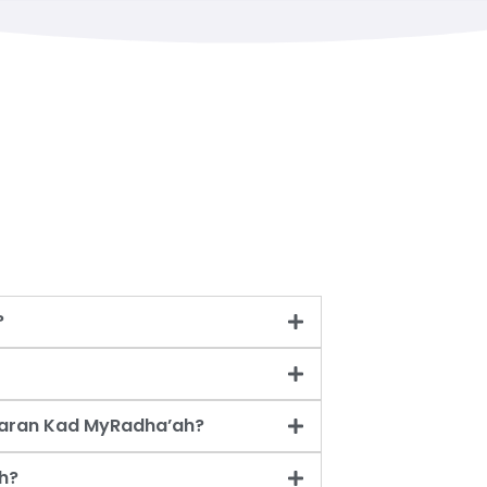
?
taran Kad MyRadha’ah?
h?