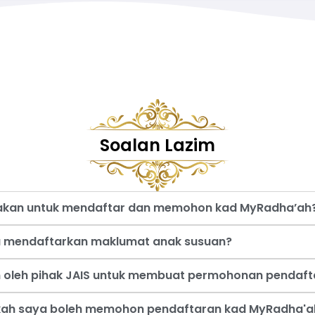
Soalan Lazim
nakan untuk mendaftar dan memohon kad MyRadha’ah
a mendaftarkan maklumat anak susuan?
an oleh pihak JAIS untuk membuat permohonan pendaf
akah saya boleh memohon pendaftaran kad MyRadha'a