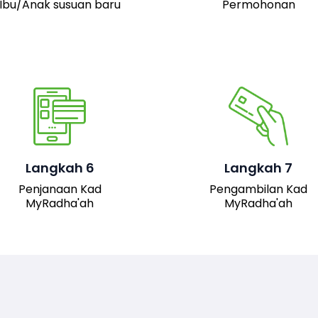
Ibu/Anak susuan baru
Permohonan
Pemohon boleh hadir 
pejabat JAIS untuk
mengambil kad fizika
Setelah permohonan
MyRadha’ah. Selain itu
luluskan, kad MyRadha’ah
pemohon juga boleh me
Langkah 6
Langkah 7
akan dijana.
turun versi digital kad me
Penjanaan Kad
Pengambilan Kad
sistem untuk
MyRadha'ah
MyRadha'ah
kemudahan akses.