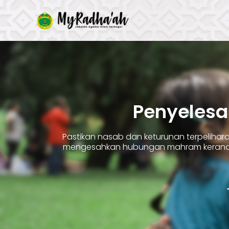
Skip
to
content
Penyelesa
Pastikan nasab dan keturunan terpelih
mengesahkan hubungan mahram kerana 