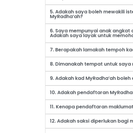
5. Adakah saya boleh mewakili i
MyRadha’ah?
6. Saya mempunyai anak angkat d
Adakah saya layak untuk memoh
7. Berapakah lamakah tempoh ka
8. Dimanakah tempat untuk say
9. Adakah kad MyRadha’ah boleh d
10. Adakah pendaftaran MyRadha’
11. Kenapa pendaftaran maklumat
12. Adakah saksi diperlukan bag