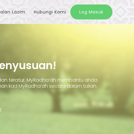
alan Lazim
Hubungi Kami
Log Masuk
Penyusuan!
 dan teratur. MyRadha’ah membantu anda
 kad MyRadha’ah secara dalam talian.
t