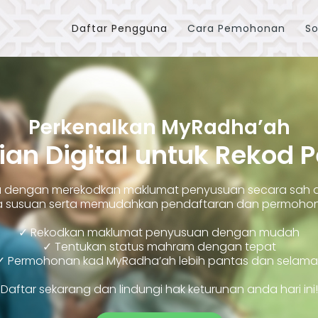
Daftar Pengguna
Cara Pemohonan
So
Perkenalkan MyRadha’ah
ian Digital untuk Rekod 
ara dengan merekodkan maklumat penyusuan secara sah
susuan serta memudahkan pendaftaran dan permohonan
✓ Rekodkan maklumat penyusuan dengan mudah
✓ Tentukan status mahram dengan tepat
✓ Permohonan kad MyRadha’ah lebih pantas dan selama
Daftar sekarang dan lindungi hak keturunan anda hari ini!