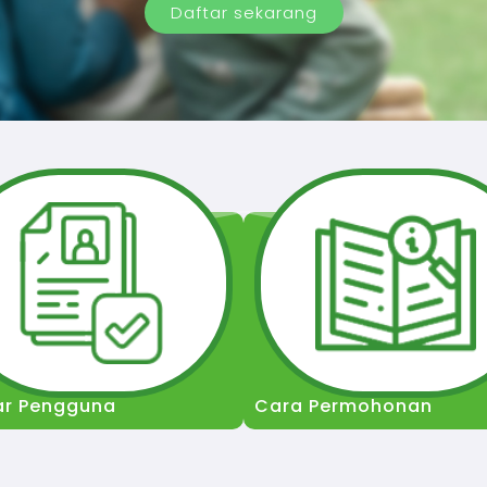
Daftar sekarang
ar Pengguna
Cara Permohonan