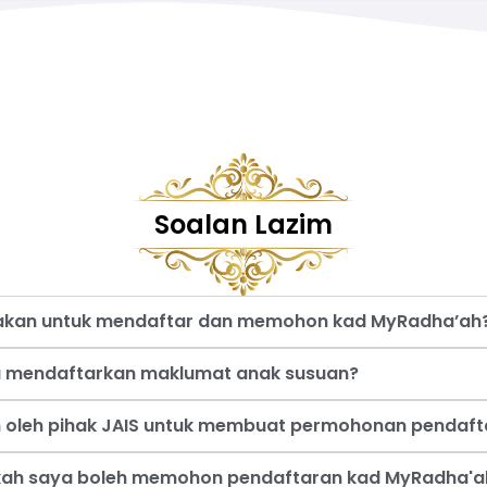
Soalan Lazim
nakan untuk mendaftar dan memohon kad MyRadha’ah
a mendaftarkan maklumat anak susuan?
an oleh pihak JAIS untuk membuat permohonan pendaf
akah saya boleh memohon pendaftaran kad MyRadha'a