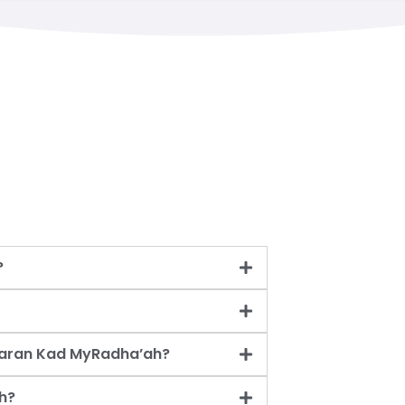
?
taran Kad MyRadha’ah?
h?