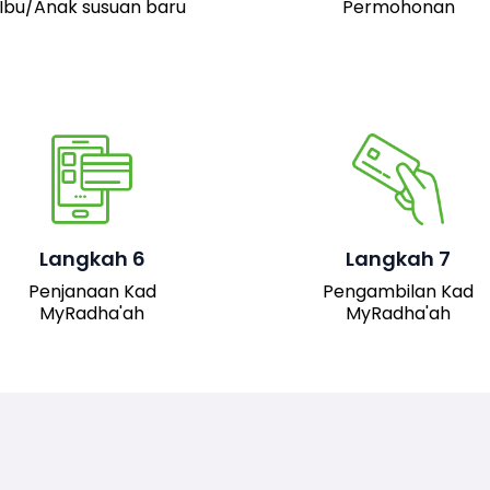
Ibu/Anak susuan baru
Permohonan
Pemohon boleh hadir 
pejabat JAIS untuk
mengambil kad fizika
Setelah permohonan
MyRadha’ah. Selain itu
luluskan, kad MyRadha’ah
pemohon juga boleh me
Langkah 6
Langkah 7
akan dijana.
turun versi digital kad me
Penjanaan Kad
Pengambilan Kad
sistem untuk
MyRadha'ah
MyRadha'ah
kemudahan akses.