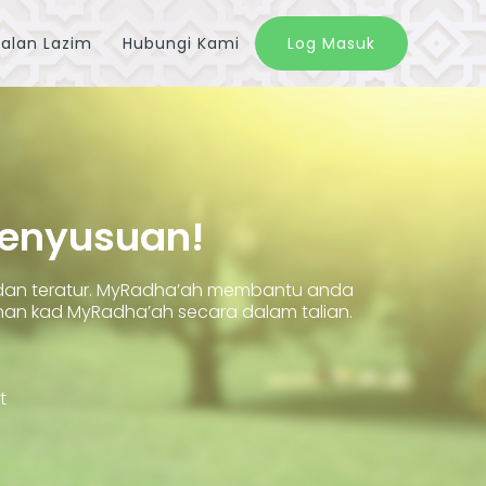
alan Lazim
Hubungi Kami
Log Masuk
Penyusuan!
 dan teratur. MyRadha’ah membantu anda
 kad MyRadha’ah secara dalam talian.
t