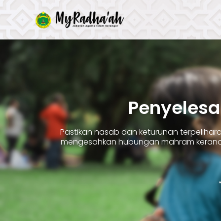
Skip
to
content
Penyelesa
Pastikan nasab dan keturunan terpelih
mengesahkan hubungan mahram kerana 