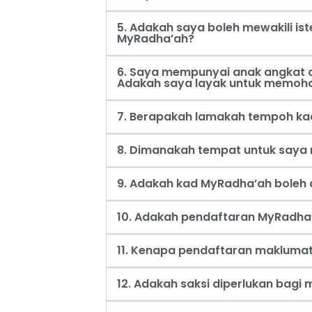
5. Adakah saya boleh mewakili i
MyRadha’ah?
6. Saya mempunyai anak angkat d
Adakah saya layak untuk memoh
7. Berapakah lamakah tempoh ka
8. Dimanakah tempat untuk say
9. Adakah kad MyRadha’ah boleh d
10. Adakah pendaftaran MyRadha’
11. Kenapa pendaftaran maklumat
12. Adakah saksi diperlukan bag