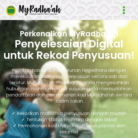
Skip
Main
to
Men
content
Perkenalkan MyRadha’ah
Penyelesaian Digital
untuk Rekod Penyusuan!
Pastikan nasab dan keturunan terpelihara dengan
merekodkan maklumat penyusuan secara sah dan
teratur. MyRadha’ah membantu anda mengesahkan
hubungan mahram kerana susuan serta memudahkan
pendaftaran dan permohonan kad MyRadha’ah secara
dalam talian.
✓ Rekodkan maklumat penyusuan dengan mudah
✓ Tentukan status mahram dengan tepat
✓ Permohonan kad MyRadha’ah lebih pantas dan
selamat