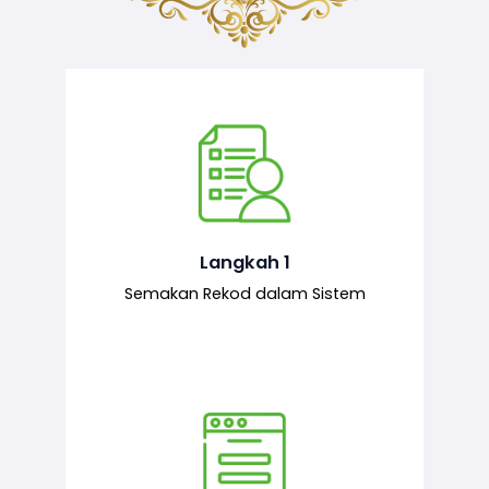
Semakan ke atas sejarah permohonan
yang pernah dibuat oleh pemohon,
iaitu maklumat terdahulu.
Langkah 1
Semakan Rekod dalam Sistem