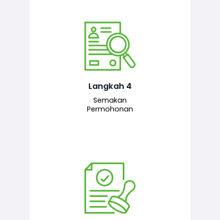
Pegawai penyemak menyemak
maklumat yang dikemukakan. Jika
semua maklumat adalah lengkap dan
tepat, permohonan akan dihantar
kepada pegawai pelulus untuk
Langkah 4
tindakan seterusnya.
Semakan
Permohonan
Pegawai pelulus menilai permohonan
dan memberi pengesahan serta
kelulusan akhir sekiranya semuanya