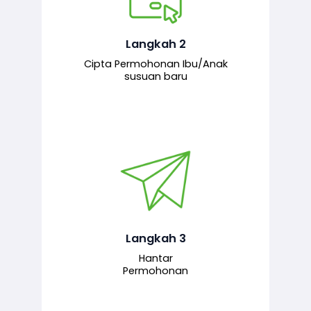
Pemohon mengisi borang
permohonan bagi pendaftaran
hubungan ibu atau anak susuan yang
baharu melalui sistem.
Langkah 2
Cipta Permohonan Ibu/Anak
susuan baru
Permohonan yang lengkap dihantar
untuk proses semakan dan
pengesahan oleh pegawai
bertanggungjawab.
Langkah 3
Hantar
Permohonan