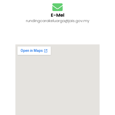
E-Mel
rundingcarakeluarga@jais.gov.my