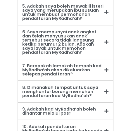
5. Adakah saya boleh mewakili isteri
saya yang merupakan ibu susuan
untuk membuat permohonan
pendaftaran MyRadha’ah?
6. Saya mempunyai anak angkat
dan telah menyusukan anak
tersebut secara tidak langsung
ketika berumur 2 bulan. Adakah
saya layak untuk memohon
pendaftaran MyRadha'ah?
7. Berapakah lamakah tempoh kad
MyRadha’ah akan dikeluarkan
selepas pendaftaran?
8. Dimanakah tempat untuk saya
menghantar borang memohon
pendaftaran kad MyRadha’ah?
9. Adakah kad MyRadha’ah boleh
dihantar melalui pos?
10. Adakah pendaftaran
MyRadha’ah hanya terbuka kepada