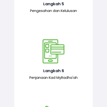
mematuhi syarat ditetapkan.
Langkah 5
Pengesahan dan Kelulusan
Setelah permohonan diluluskan, kad
MyRadha’ah akan dijana.
Langkah 6
Penjanaan Kad MyRadha'ah