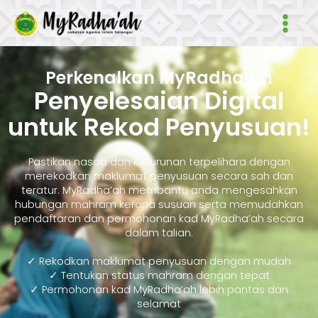
Skip
Main
to
Men
content
Perkenalkan MyRadha’ah
Penyelesaian Digital
untuk Rekod Penyusuan!
Pastikan nasab dan keturunan terpelihara dengan
merekodkan maklumat penyusuan secara sah dan
teratur. MyRadha’ah membantu anda mengesahkan
hubungan mahram kerana susuan serta memudahkan
pendaftaran dan permohonan kad MyRadha’ah secara
dalam talian.
✓ Rekodkan maklumat penyusuan dengan mudah
✓ Tentukan status mahram dengan tepat
✓ Permohonan kad MyRadha’ah lebih pantas dan
selamat