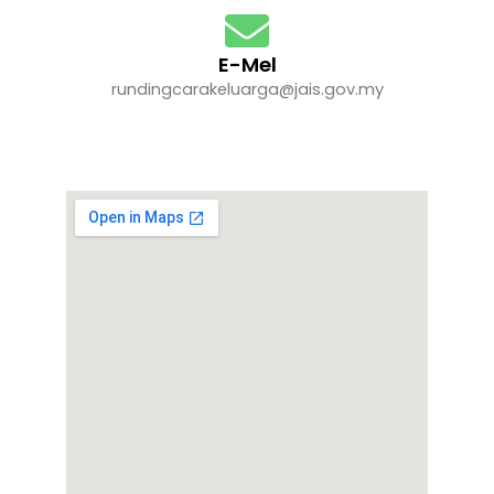
E-Mel
rundingcarakeluarga@jais.gov.my