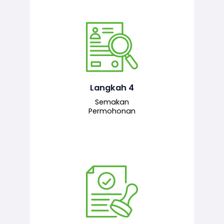
Pegawai penyemak menyemak
maklumat yang dikemukakan. Jika
semua maklumat adalah lengkap dan
tepat, permohonan akan dihantar
kepada pegawai pelulus untuk
Langkah 4
tindakan seterusnya.
Semakan
Permohonan
Pegawai pelulus menilai permohonan
dan memberi pengesahan serta
kelulusan akhir sekiranya semuanya