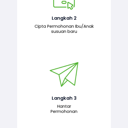
Pemohon mengisi borang
permohonan bagi pendaftaran
hubungan ibu atau anak susuan yang
baharu melalui sistem.
Langkah 2
Cipta Permohonan Ibu/Anak
susuan baru
Permohonan yang lengkap dihantar
untuk proses semakan dan
pengesahan oleh pegawai
bertanggungjawab.
Langkah 3
Hantar
Permohonan