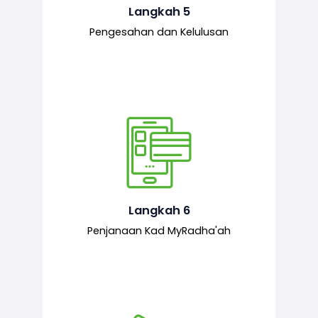
mematuhi syarat ditetapkan.
Langkah 5
Pengesahan dan Kelulusan
Setelah permohonan diluluskan, kad
MyRadha’ah akan dijana.
Langkah 6
Penjanaan Kad MyRadha'ah