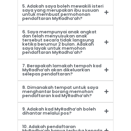
5. Adakah saya boleh mewakili isteri
saya yang merupakan ibu susuan
untuk membuat permohonan
pendaftaran MyRadha’ah?
6. Saya mempunyai anak angkat
dan telah menyusukan anak
tersebut secara tidak langsung
ketika berumur 2 bulan. Adakah
saya layak untuk memohon
pendaftaran MyRadha'ah?
7. Berapakah lamakah tempoh kad
MyRadha’ah akan dikeluarkan
selepas pendaftaran?
8. Dimanakah tempat untuk saya
menghantar borang memohon
pendaftaran kad MyRadha’ah?
9. Adakah kad MyRadha’ah boleh
dihantar melalui pos?
10. Adakah pendaftaran
MyRadha’ah hanya terbuka kepada