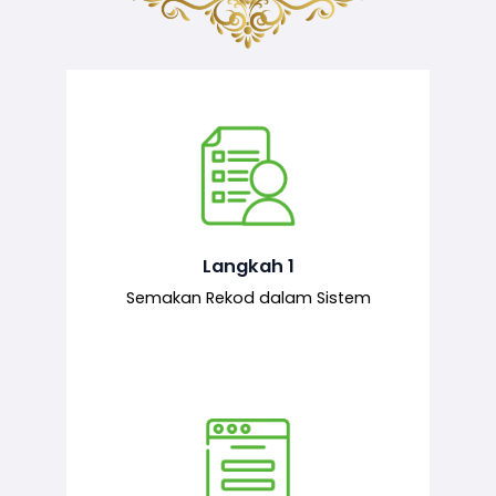
Semakan ke atas sejarah permohonan
yang pernah dibuat oleh pemohon,
iaitu maklumat terdahulu.
Langkah 1
Semakan Rekod dalam Sistem