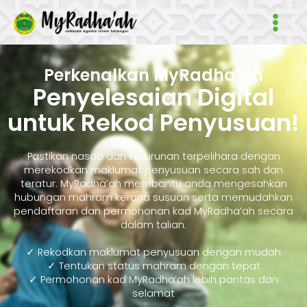
Skip
Main
to
Men
content
Perkenalkan MyRadha’ah
Penyelesaian Digital
untuk Rekod Penyusuan!
Pastikan nasab dan keturunan terpelihara dengan
merekodkan maklumat penyusuan secara sah dan
teratur. MyRadha’ah membantu anda mengesahkan
hubungan mahram kerana susuan serta memudahkan
pendaftaran dan permohonan kad MyRadha’ah secara
dalam talian.
✓ Rekodkan maklumat penyusuan dengan mudah
✓ Tentukan status mahram dengan tepat
✓ Permohonan kad MyRadha’ah lebih pantas dan
selamat