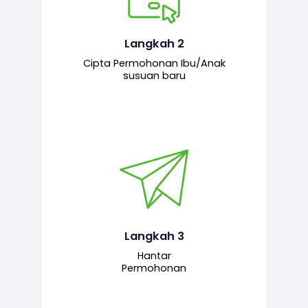
Pemohon mengisi borang
permohonan bagi pendaftaran
hubungan ibu atau anak susuan yang
baharu melalui sistem.
Langkah 2
Cipta Permohonan Ibu/Anak
susuan baru
Permohonan yang lengkap dihantar
untuk proses semakan dan
pengesahan oleh pegawai
bertanggungjawab.
Langkah 3
Hantar
Permohonan