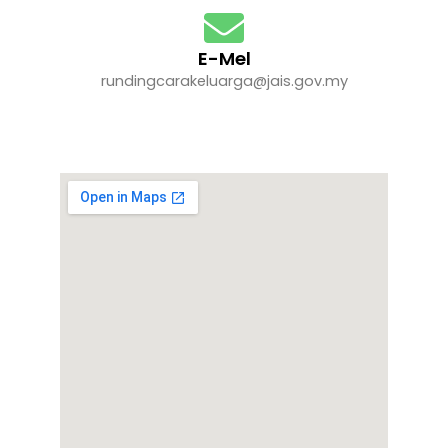
E-Mel
rundingcarakeluarga@jais.gov.my