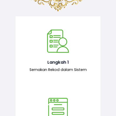
Semakan ke atas sejarah permohonan
yang pernah dibuat oleh pemohon,
iaitu maklumat terdahulu.
Langkah 1
Semakan Rekod dalam Sistem