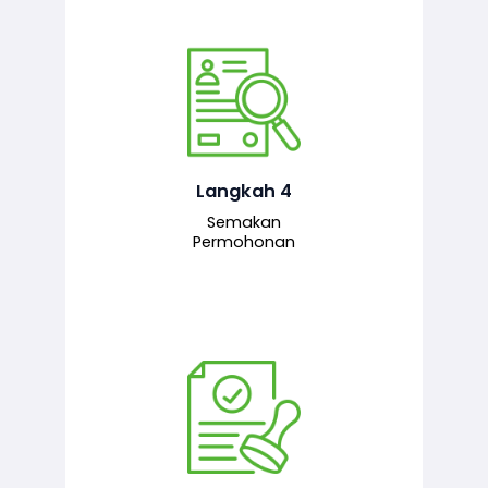
Pegawai penyemak menyemak
maklumat yang dikemukakan. Jika
semua maklumat adalah lengkap dan
tepat, permohonan akan dihantar
kepada pegawai pelulus untuk
Langkah 4
tindakan seterusnya.
Semakan
Permohonan
Pegawai pelulus menilai permohonan
dan memberi pengesahan serta
kelulusan akhir sekiranya semuanya