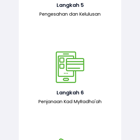
mematuhi syarat ditetapkan.
Langkah 5
Pengesahan dan Kelulusan
Setelah permohonan diluluskan, kad
MyRadha’ah akan dijana.
Langkah 6
Penjanaan Kad MyRadha'ah