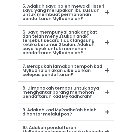
5. Adakah saya boleh mewakili isteri
saya yang merupakan ibu susuan
untuk membuat permohonan
pendaftaran MyRadha’ah?
6. Saya mempunyai anak angkat
dan telah menyusukan anak
tersebut secara tidak langsung
ketika berumur 2 bulan. Adakah
saya layak untuk memohon
pendaftaran MyRadha'ah?
7. Berapakah lamakah tempoh kad
MyRadha’ah akan dikeluarkan
selepas pendaftaran?
8. Dimanakah tempat untuk saya
menghantar borang memohon
pendaftaran kad MyRadha’ah?
9. Adakah kad MyRadha’ah boleh
dihantar melalui pos?
10. Adakah pendaftaran
MyRadha’ah hanya terbuka kepada