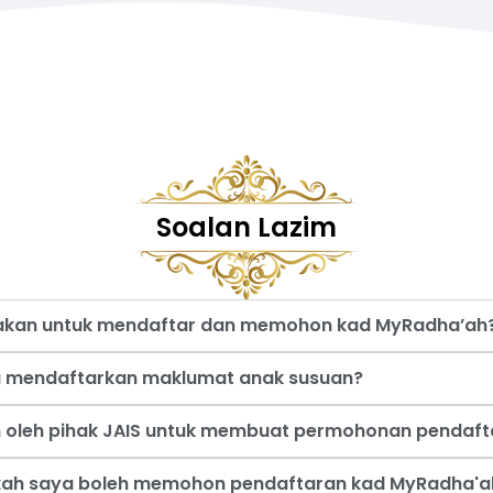
Soalan Lazim
nakan untuk mendaftar dan memohon kad MyRadha’ah
a mendaftarkan maklumat anak susuan?
an oleh pihak JAIS untuk membuat permohonan pendaf
akah saya boleh memohon pendaftaran kad MyRadha'a