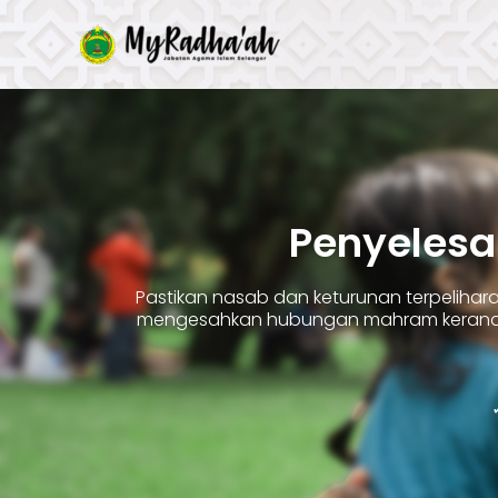
Skip
to
content
Penyelesa
Pastikan nasab dan keturunan terpelih
mengesahkan hubungan mahram kerana 