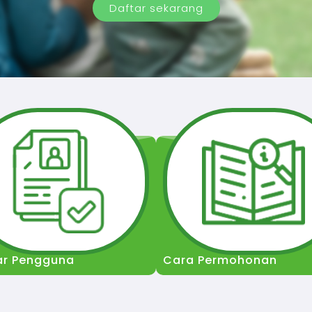
Daftar sekarang
ar Pengguna
Cara Permohonan