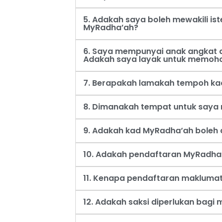
5. Adakah saya boleh mewakili i
MyRadha’ah?
6. Saya mempunyai anak angkat d
Adakah saya layak untuk memoh
7. Berapakah lamakah tempoh ka
8. Dimanakah tempat untuk say
9. Adakah kad MyRadha’ah boleh d
10. Adakah pendaftaran MyRadha’
11. Kenapa pendaftaran maklumat
12. Adakah saksi diperlukan bag