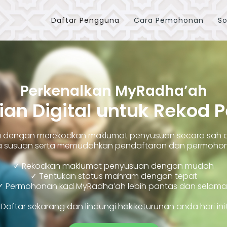
Daftar Pengguna
Cara Pemohonan
So
Perkenalkan MyRadha’ah
ian Digital untuk Rekod 
ara dengan merekodkan maklumat penyusuan secara sah
susuan serta memudahkan pendaftaran dan permohonan
✓ Rekodkan maklumat penyusuan dengan mudah
✓ Tentukan status mahram dengan tepat
✓ Permohonan kad MyRadha’ah lebih pantas dan selama
Daftar sekarang dan lindungi hak keturunan anda hari ini!