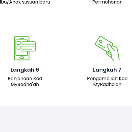
Ibu/Anak susuan baru
Permohonan
Pemohon boleh hadir 
pejabat JAIS untuk
mengambil kad fizika
Setelah permohonan
MyRadha’ah. Selain itu
luluskan, kad MyRadha’ah
pemohon juga boleh me
Langkah 6
Langkah 7
akan dijana.
turun versi digital kad me
Penjanaan Kad
Pengambilan Kad
sistem untuk
MyRadha'ah
MyRadha'ah
kemudahan akses.