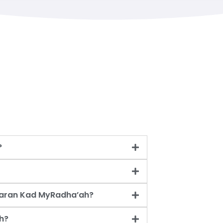
?
taran Kad MyRadha’ah?
h?