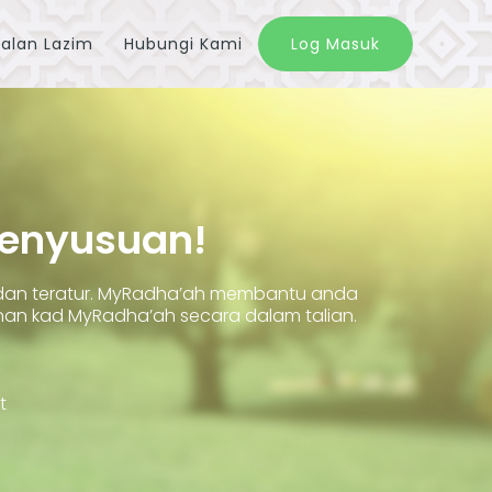
alan Lazim
Hubungi Kami
Log Masuk
Penyusuan!
 dan teratur. MyRadha’ah membantu anda
 kad MyRadha’ah secara dalam talian.
t