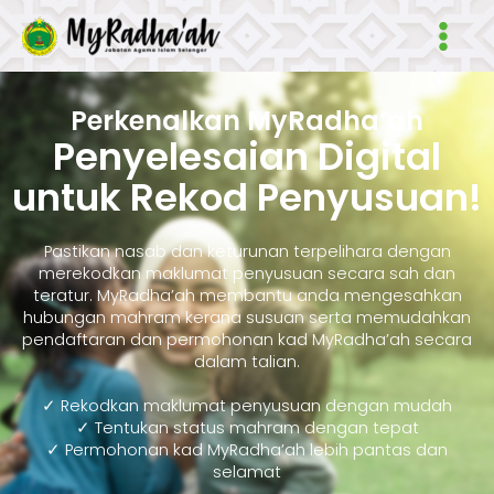
Skip
Main
to
Men
content
Perkenalkan MyRadha’ah
Penyelesaian Digital
untuk Rekod Penyusuan!
Pastikan nasab dan keturunan terpelihara dengan
merekodkan maklumat penyusuan secara sah dan
teratur. MyRadha’ah membantu anda mengesahkan
hubungan mahram kerana susuan serta memudahkan
pendaftaran dan permohonan kad MyRadha’ah secara
dalam talian.
✓ Rekodkan maklumat penyusuan dengan mudah
✓ Tentukan status mahram dengan tepat
✓ Permohonan kad MyRadha’ah lebih pantas dan
selamat