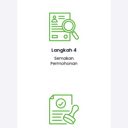
Pegawai penyemak menyemak
maklumat yang dikemukakan. Jika
semua maklumat adalah lengkap dan
tepat, permohonan akan dihantar
kepada pegawai pelulus untuk
Langkah 4
tindakan seterusnya.
Semakan
Permohonan
Pegawai pelulus menilai permohonan
dan memberi pengesahan serta
kelulusan akhir sekiranya semuanya