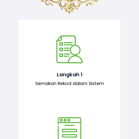
Semakan ke atas sejarah permohonan
yang pernah dibuat oleh pemohon,
iaitu maklumat terdahulu.
Langkah 1
Semakan Rekod dalam Sistem