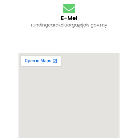
E-Mel
rundingcarakeluarga@jais.gov.my