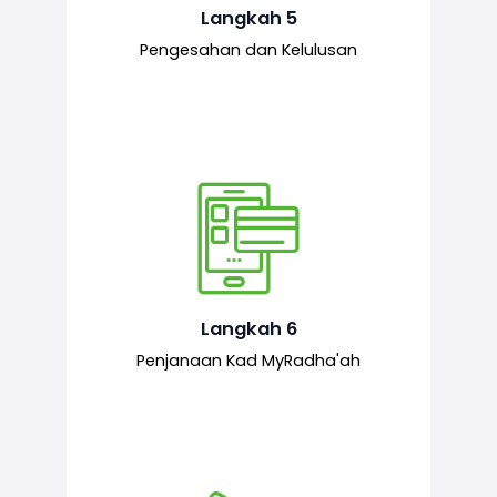
mematuhi syarat ditetapkan.
Langkah 5
Pengesahan dan Kelulusan
Setelah permohonan diluluskan, kad
MyRadha’ah akan dijana.
Langkah 6
Penjanaan Kad MyRadha'ah