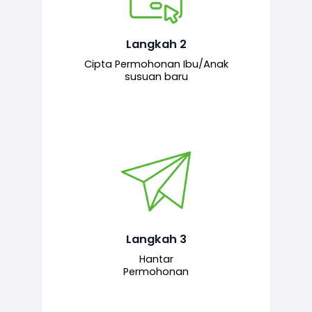
Pemohon mengisi borang
permohonan bagi pendaftaran
hubungan ibu atau anak susuan yang
baharu melalui sistem.
Langkah 2
Cipta Permohonan Ibu/Anak
susuan baru
Permohonan yang lengkap dihantar
untuk proses semakan dan
pengesahan oleh pegawai
bertanggungjawab.
Langkah 3
Hantar
Permohonan