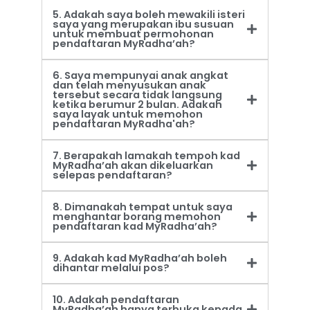
5. Adakah saya boleh mewakili isteri
saya yang merupakan ibu susuan
untuk membuat permohonan
pendaftaran MyRadha’ah?
6. Saya mempunyai anak angkat
dan telah menyusukan anak
tersebut secara tidak langsung
ketika berumur 2 bulan. Adakah
saya layak untuk memohon
pendaftaran MyRadha'ah?
7. Berapakah lamakah tempoh kad
MyRadha’ah akan dikeluarkan
selepas pendaftaran?
8. Dimanakah tempat untuk saya
menghantar borang memohon
pendaftaran kad MyRadha’ah?
9. Adakah kad MyRadha’ah boleh
dihantar melalui pos?
10. Adakah pendaftaran
MyRadha’ah hanya terbuka kepada