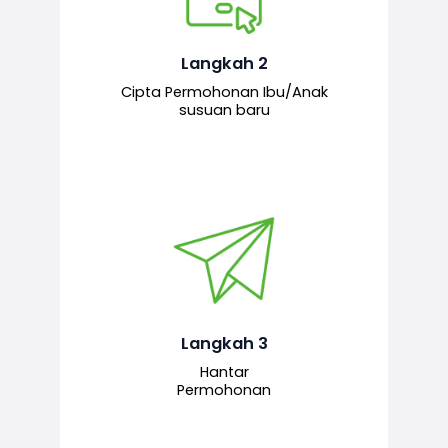
Pemohon mengisi borang
permohonan bagi pendaftaran
hubungan ibu atau anak susuan yang
baharu melalui sistem.
Langkah 2
Cipta Permohonan Ibu/Anak
susuan baru
Permohonan yang lengkap dihantar
untuk proses semakan dan
pengesahan oleh pegawai
bertanggungjawab.
Langkah 3
Hantar
Permohonan