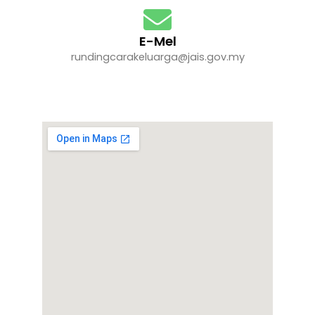
E-Mel
rundingcarakeluarga@jais.gov.my