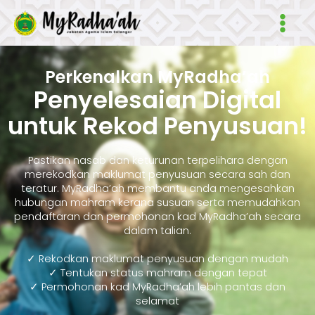
Skip
Main
to
Men
content
Perkenalkan MyRadha’ah
Penyelesaian Digital
untuk Rekod Penyusuan!
Pastikan nasab dan keturunan terpelihara dengan
merekodkan maklumat penyusuan secara sah dan
teratur. MyRadha’ah membantu anda mengesahkan
hubungan mahram kerana susuan serta memudahkan
pendaftaran dan permohonan kad MyRadha’ah secara
dalam talian.
✓ Rekodkan maklumat penyusuan dengan mudah
✓ Tentukan status mahram dengan tepat
✓ Permohonan kad MyRadha’ah lebih pantas dan
selamat