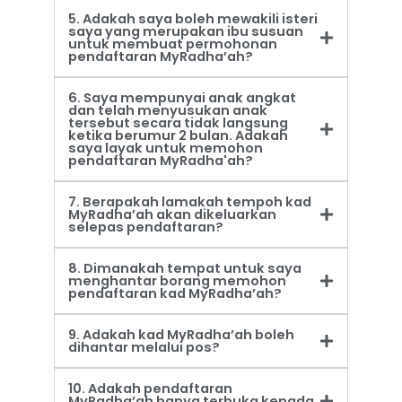
5. Adakah saya boleh mewakili isteri
saya yang merupakan ibu susuan
untuk membuat permohonan
pendaftaran MyRadha’ah?
6. Saya mempunyai anak angkat
dan telah menyusukan anak
tersebut secara tidak langsung
ketika berumur 2 bulan. Adakah
saya layak untuk memohon
pendaftaran MyRadha'ah?
7. Berapakah lamakah tempoh kad
MyRadha’ah akan dikeluarkan
selepas pendaftaran?
8. Dimanakah tempat untuk saya
menghantar borang memohon
pendaftaran kad MyRadha’ah?
9. Adakah kad MyRadha’ah boleh
dihantar melalui pos?
10. Adakah pendaftaran
MyRadha’ah hanya terbuka kepada