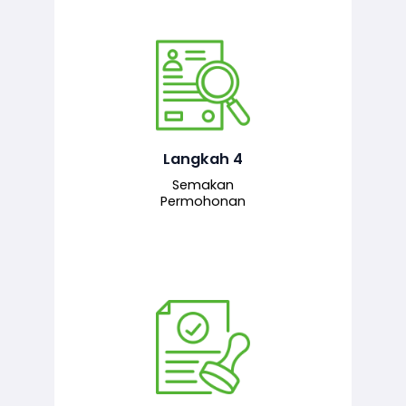
Pegawai penyemak menyemak
maklumat yang dikemukakan. Jika
semua maklumat adalah lengkap dan
tepat, permohonan akan dihantar
kepada pegawai pelulus untuk
Langkah 4
tindakan seterusnya.
Semakan
Permohonan
Pegawai pelulus menilai permohonan
dan memberi pengesahan serta
kelulusan akhir sekiranya semuanya