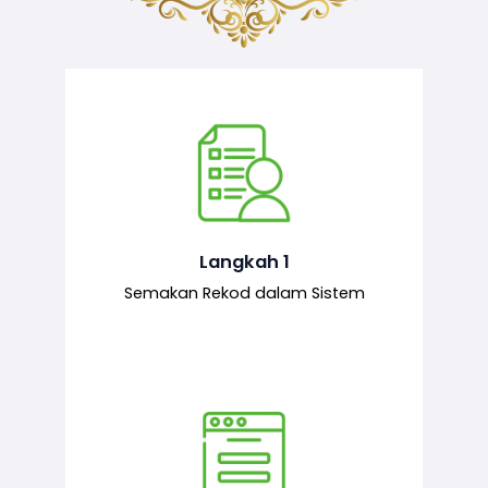
Semakan ke atas sejarah permohonan
yang pernah dibuat oleh pemohon,
iaitu maklumat terdahulu.
Langkah 1
Semakan Rekod dalam Sistem