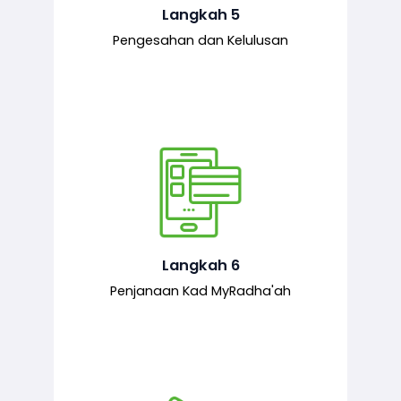
mematuhi syarat ditetapkan.
Langkah 5
Pengesahan dan Kelulusan
Setelah permohonan diluluskan, kad
MyRadha’ah akan dijana.
Langkah 6
Penjanaan Kad MyRadha'ah