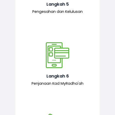
mematuhi syarat ditetapkan.
Langkah 5
Pengesahan dan Kelulusan
Setelah permohonan diluluskan, kad
MyRadha’ah akan dijana.
Langkah 6
Penjanaan Kad MyRadha'ah