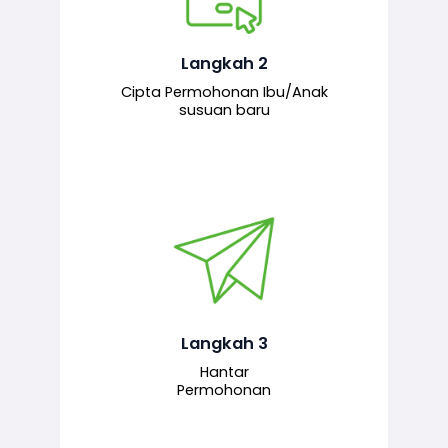
Pemohon mengisi borang
permohonan bagi pendaftaran
hubungan ibu atau anak susuan yang
baharu melalui sistem.
Langkah 2
Cipta Permohonan Ibu/Anak
susuan baru
Permohonan yang lengkap dihantar
untuk proses semakan dan
pengesahan oleh pegawai
bertanggungjawab.
Langkah 3
Hantar
Permohonan