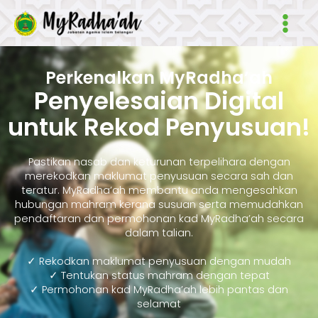
Skip
Main
to
Men
content
Perkenalkan MyRadha’ah
Penyelesaian Digital
untuk Rekod Penyusuan!
Pastikan nasab dan keturunan terpelihara dengan
merekodkan maklumat penyusuan secara sah dan
teratur. MyRadha’ah membantu anda mengesahkan
hubungan mahram kerana susuan serta memudahkan
pendaftaran dan permohonan kad MyRadha’ah secara
dalam talian.
✓ Rekodkan maklumat penyusuan dengan mudah
✓ Tentukan status mahram dengan tepat
✓ Permohonan kad MyRadha’ah lebih pantas dan
selamat