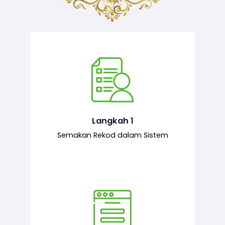
Semakan ke atas sejarah permohonan
yang pernah dibuat oleh pemohon,
iaitu maklumat terdahulu.
Langkah 1
Semakan Rekod dalam Sistem