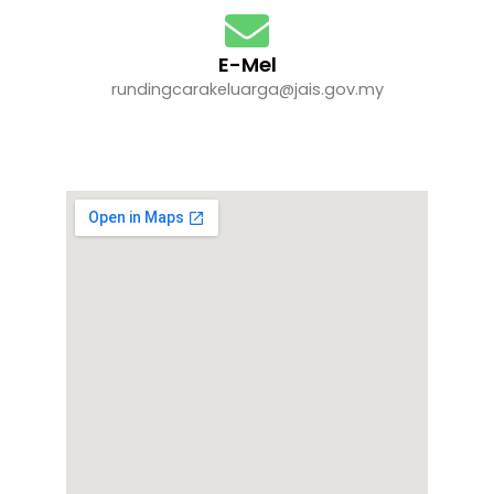
E-Mel
rundingcarakeluarga@jais.gov.my