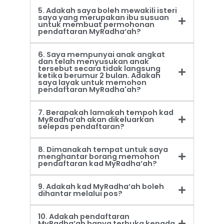
5. Adakah saya boleh mewakili isteri
saya yang merupakan ibu susuan
untuk membuat permohonan
pendaftaran MyRadha’ah?
6. Saya mempunyai anak angkat
dan telah menyusukan anak
tersebut secara tidak langsung
ketika berumur 2 bulan. Adakah
saya layak untuk memohon
pendaftaran MyRadha'ah?
7. Berapakah lamakah tempoh kad
MyRadha’ah akan dikeluarkan
selepas pendaftaran?
8. Dimanakah tempat untuk saya
menghantar borang memohon
pendaftaran kad MyRadha’ah?
9. Adakah kad MyRadha’ah boleh
dihantar melalui pos?
10. Adakah pendaftaran
MyRadha’ah hanya terbuka kepada