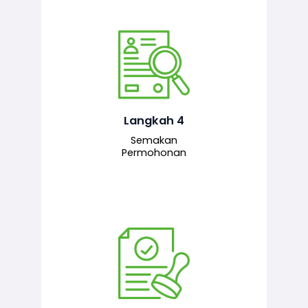
Pegawai penyemak menyemak
maklumat yang dikemukakan. Jika
semua maklumat adalah lengkap dan
tepat, permohonan akan dihantar
kepada pegawai pelulus untuk
Langkah 4
tindakan seterusnya.
Semakan
Permohonan
Pegawai pelulus menilai permohonan
dan memberi pengesahan serta
kelulusan akhir sekiranya semuanya