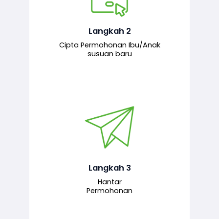
Pemohon mengisi borang
permohonan bagi pendaftaran
hubungan ibu atau anak susuan yang
baharu melalui sistem.
Langkah 2
Cipta Permohonan Ibu/Anak
susuan baru
Permohonan yang lengkap dihantar
untuk proses semakan dan
pengesahan oleh pegawai
bertanggungjawab.
Langkah 3
Hantar
Permohonan