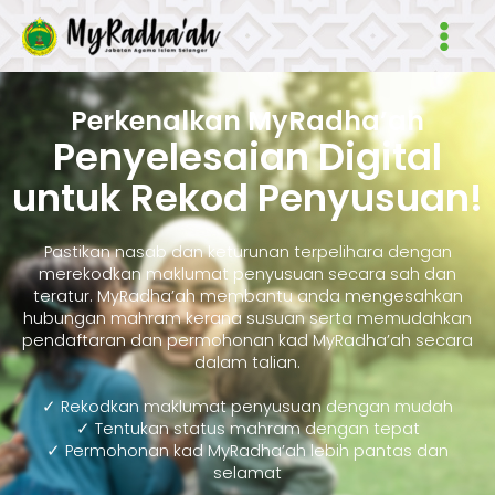
Skip
Main
to
Men
content
Perkenalkan MyRadha’ah
Penyelesaian Digital
untuk Rekod Penyusuan!
Pastikan nasab dan keturunan terpelihara dengan
merekodkan maklumat penyusuan secara sah dan
teratur. MyRadha’ah membantu anda mengesahkan
hubungan mahram kerana susuan serta memudahkan
pendaftaran dan permohonan kad MyRadha’ah secara
dalam talian.
✓ Rekodkan maklumat penyusuan dengan mudah
✓ Tentukan status mahram dengan tepat
✓ Permohonan kad MyRadha’ah lebih pantas dan
selamat