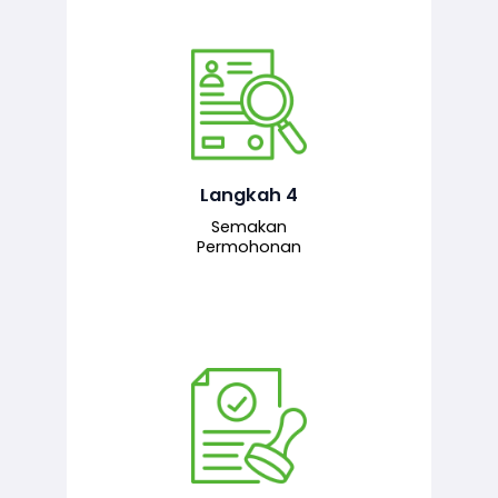
Pegawai penyemak menyemak
maklumat yang dikemukakan. Jika
semua maklumat adalah lengkap dan
tepat, permohonan akan dihantar
kepada pegawai pelulus untuk
Langkah 4
tindakan seterusnya.
Semakan
Permohonan
Pegawai pelulus menilai permohonan
dan memberi pengesahan serta
kelulusan akhir sekiranya semuanya