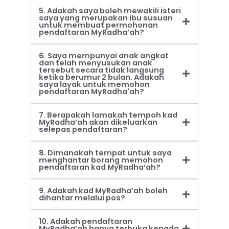
5. Adakah saya boleh mewakili isteri
saya yang merupakan ibu susuan
untuk membuat permohonan
pendaftaran MyRadha’ah?
6. Saya mempunyai anak angkat
dan telah menyusukan anak
tersebut secara tidak langsung
ketika berumur 2 bulan. Adakah
saya layak untuk memohon
pendaftaran MyRadha'ah?
7. Berapakah lamakah tempoh kad
MyRadha’ah akan dikeluarkan
selepas pendaftaran?
8. Dimanakah tempat untuk saya
menghantar borang memohon
pendaftaran kad MyRadha’ah?
9. Adakah kad MyRadha’ah boleh
dihantar melalui pos?
10. Adakah pendaftaran
MyRadha’ah hanya terbuka kepada