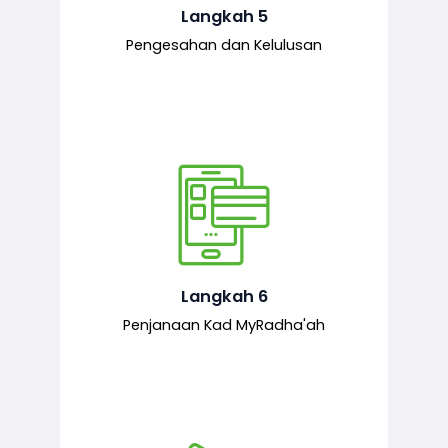
mematuhi syarat ditetapkan.
Langkah 5
Pengesahan dan Kelulusan
Setelah permohonan diluluskan, kad
MyRadha’ah akan dijana.
Langkah 6
Penjanaan Kad MyRadha'ah