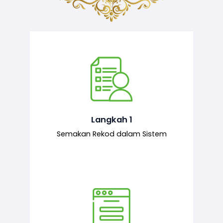
Semakan ke atas sejarah permohonan
yang pernah dibuat oleh pemohon,
iaitu maklumat terdahulu.
Langkah 1
Semakan Rekod dalam Sistem