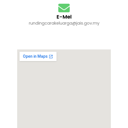
E-Mel
rundingcarakeluarga@jais.gov.my