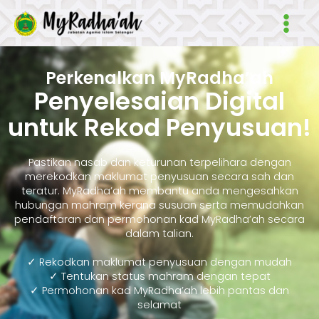
Skip
Main
to
Men
content
Perkenalkan MyRadha’ah
Penyelesaian Digital
untuk Rekod Penyusuan!
Pastikan nasab dan keturunan terpelihara dengan
merekodkan maklumat penyusuan secara sah dan
teratur. MyRadha’ah membantu anda mengesahkan
hubungan mahram kerana susuan serta memudahkan
pendaftaran dan permohonan kad MyRadha’ah secara
dalam talian.
✓ Rekodkan maklumat penyusuan dengan mudah
✓ Tentukan status mahram dengan tepat
✓ Permohonan kad MyRadha’ah lebih pantas dan
selamat