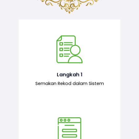
Semakan ke atas sejarah permohonan
yang pernah dibuat oleh pemohon,
iaitu maklumat terdahulu.
Langkah 1
Semakan Rekod dalam Sistem