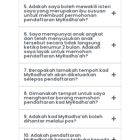
5. Adakah saya boleh mewakili isteri
saya yang merupakan ibu susuan
untuk membuat permohonan
pendaftaran MyRadha’ah?
6. Saya mempunyai anak angkat
dan telah menyusukan anak
tersebut secara tidak langsung
ketika berumur 2 bulan. Adakah
saya layak untuk memohon
pendaftaran MyRadha'ah?
7. Berapakah lamakah tempoh kad
MyRadha’ah akan dikeluarkan
selepas pendaftaran?
8. Dimanakah tempat untuk saya
menghantar borang memohon
pendaftaran kad MyRadha’ah?
9. Adakah kad MyRadha’ah boleh
dihantar melalui pos?
10. Adakah pendaftaran
MyRadha’ah hanya terbuka kepada