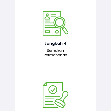
Pegawai penyemak menyemak
maklumat yang dikemukakan. Jika
semua maklumat adalah lengkap dan
tepat, permohonan akan dihantar
kepada pegawai pelulus untuk
Langkah 4
tindakan seterusnya.
Semakan
Permohonan
Pegawai pelulus menilai permohonan
dan memberi pengesahan serta
kelulusan akhir sekiranya semuanya