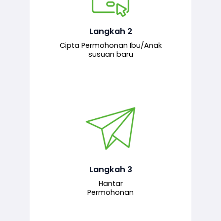
Pemohon mengisi borang
permohonan bagi pendaftaran
hubungan ibu atau anak susuan yang
baharu melalui sistem.
Langkah 2
Cipta Permohonan Ibu/Anak
susuan baru
Permohonan yang lengkap dihantar
untuk proses semakan dan
pengesahan oleh pegawai
bertanggungjawab.
Langkah 3
Hantar
Permohonan