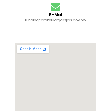
E-Mel
rundingcarakeluarga@jais.gov.my