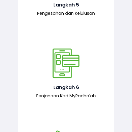
mematuhi syarat ditetapkan.
Langkah 5
Pengesahan dan Kelulusan
Setelah permohonan diluluskan, kad
MyRadha’ah akan dijana.
Langkah 6
Penjanaan Kad MyRadha'ah