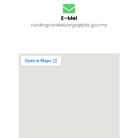
E-Mel
rundingcarakeluarga@jais.gov.my