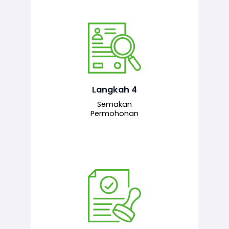
Pegawai penyemak menyemak
maklumat yang dikemukakan. Jika
semua maklumat adalah lengkap dan
tepat, permohonan akan dihantar
kepada pegawai pelulus untuk
Langkah 4
tindakan seterusnya.
Semakan
Permohonan
Pegawai pelulus menilai permohonan
dan memberi pengesahan serta
kelulusan akhir sekiranya semuanya