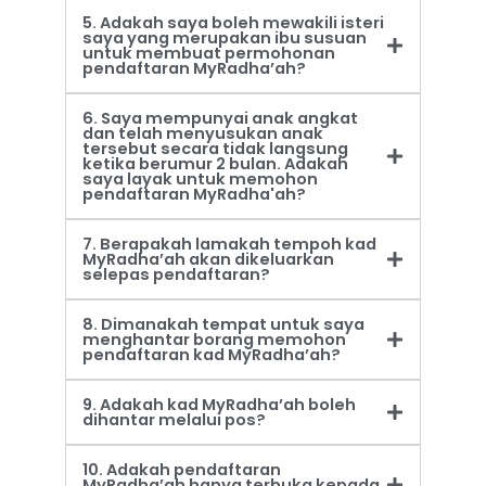
5. Adakah saya boleh mewakili isteri
saya yang merupakan ibu susuan
untuk membuat permohonan
pendaftaran MyRadha’ah?
6. Saya mempunyai anak angkat
dan telah menyusukan anak
tersebut secara tidak langsung
ketika berumur 2 bulan. Adakah
saya layak untuk memohon
pendaftaran MyRadha'ah?
7. Berapakah lamakah tempoh kad
MyRadha’ah akan dikeluarkan
selepas pendaftaran?
8. Dimanakah tempat untuk saya
menghantar borang memohon
pendaftaran kad MyRadha’ah?
9. Adakah kad MyRadha’ah boleh
dihantar melalui pos?
10. Adakah pendaftaran
MyRadha’ah hanya terbuka kepada