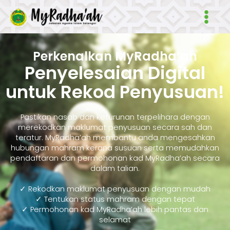
Skip
Main
to
Men
content
Perkenalkan MyRadha’ah
Penyelesaian Digital
untuk Rekod Penyusuan!
Pastikan nasab dan keturunan terpelihara dengan
merekodkan maklumat penyusuan secara sah dan
teratur. MyRadha’ah membantu anda mengesahkan
hubungan mahram kerana susuan serta memudahkan
pendaftaran dan permohonan kad MyRadha’ah secara
dalam talian.
✓ Rekodkan maklumat penyusuan dengan mudah
✓ Tentukan status mahram dengan tepat
✓ Permohonan kad MyRadha’ah lebih pantas dan
selamat