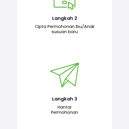
Pemohon mengisi borang
permohonan bagi pendaftaran
hubungan ibu atau anak susuan yang
baharu melalui sistem.
Langkah 2
Cipta Permohonan Ibu/Anak
susuan baru
Permohonan yang lengkap dihantar
untuk proses semakan dan
pengesahan oleh pegawai
bertanggungjawab.
Langkah 3
Hantar
Permohonan