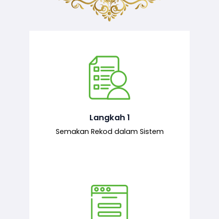
Semakan ke atas sejarah permohonan
yang pernah dibuat oleh pemohon,
iaitu maklumat terdahulu.
Langkah 1
Semakan Rekod dalam Sistem