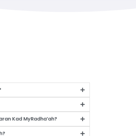
?
taran Kad MyRadha’ah?
h?