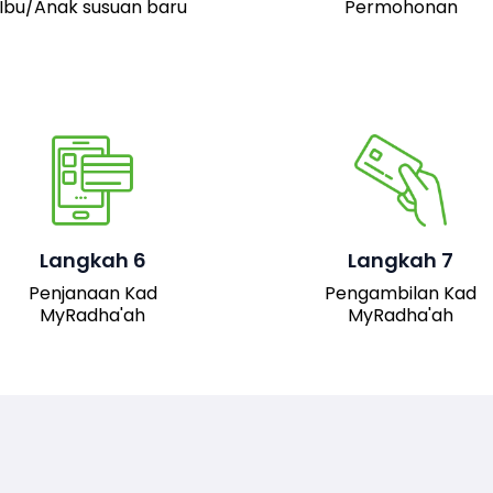
Ibu/Anak susuan baru
Permohonan
Pemohon boleh hadir 
pejabat JAIS untuk
mengambil kad fizika
Setelah permohonan
MyRadha’ah. Selain itu
luluskan, kad MyRadha’ah
pemohon juga boleh me
Langkah 6
Langkah 7
akan dijana.
turun versi digital kad me
Penjanaan Kad
Pengambilan Kad
sistem untuk
MyRadha'ah
MyRadha'ah
kemudahan akses.