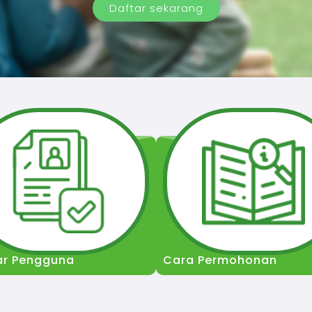
Daftar sekarang
ar Pengguna
Cara Permohonan