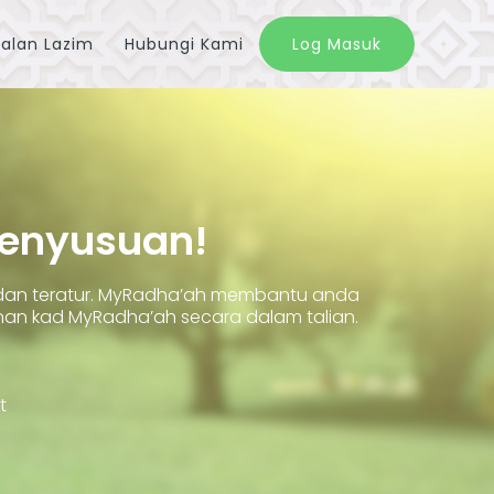
alan Lazim
Hubungi Kami
Log Masuk
Penyusuan!
 dan teratur. MyRadha’ah membantu anda
 kad MyRadha’ah secara dalam talian.
t