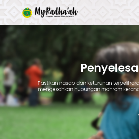
Skip
to
content
Penyelesa
Pastikan nasab dan keturunan terpelih
mengesahkan hubungan mahram kerana 