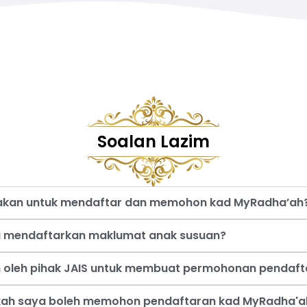
Soalan Lazim
nakan untuk mendaftar dan memohon kad MyRadha’ah
a mendaftarkan maklumat anak susuan?
an oleh pihak JAIS untuk membuat permohonan pendaf
akah saya boleh memohon pendaftaran kad MyRadha'a