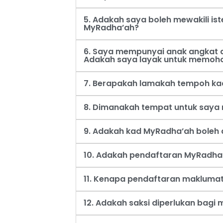
5. Adakah saya boleh mewakili i
MyRadha’ah?
6. Saya mempunyai anak angkat d
Adakah saya layak untuk memoh
7. Berapakah lamakah tempoh ka
8. Dimanakah tempat untuk say
9. Adakah kad MyRadha’ah boleh d
10. Adakah pendaftaran MyRadha’
11. Kenapa pendaftaran maklumat
12. Adakah saksi diperlukan bag