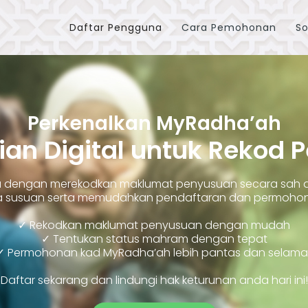
Daftar Pengguna
Cara Pemohonan
So
Perkenalkan MyRadha’ah
ian Digital untuk Rekod 
ara dengan merekodkan maklumat penyusuan secara sah
susuan serta memudahkan pendaftaran dan permohonan
✓ Rekodkan maklumat penyusuan dengan mudah
✓ Tentukan status mahram dengan tepat
✓ Permohonan kad MyRadha’ah lebih pantas dan selama
Daftar sekarang dan lindungi hak keturunan anda hari ini!