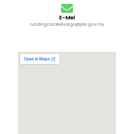
E-Mel
rundingcarakeluarga@jais.gov.my