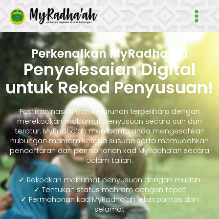
Skip
Main
to
Men
content
Perkenalkan MyRadha’ah
Penyelesaian Digital
untuk Rekod Penyusuan!
Pastikan nasab dan keturunan terpelihara dengan
merekodkan maklumat penyusuan secara sah dan
teratur. MyRadha’ah membantu anda mengesahkan
hubungan mahram kerana susuan serta memudahkan
pendaftaran dan permohonan kad MyRadha’ah secara
dalam talian.
✓ Rekodkan maklumat penyusuan dengan mudah
✓ Tentukan status mahram dengan tepat
✓ Permohonan kad MyRadha’ah lebih pantas dan
selamat