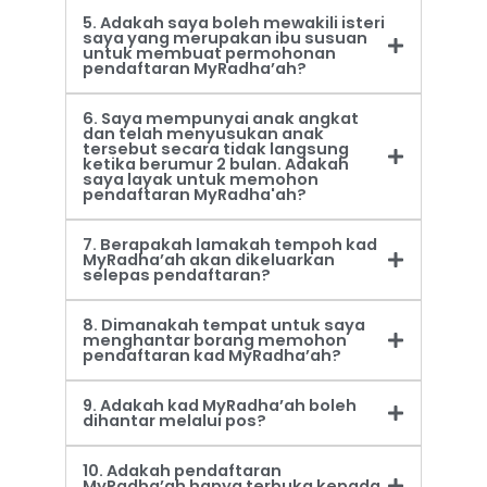
5. Adakah saya boleh mewakili isteri
saya yang merupakan ibu susuan
untuk membuat permohonan
pendaftaran MyRadha’ah?
6. Saya mempunyai anak angkat
dan telah menyusukan anak
tersebut secara tidak langsung
ketika berumur 2 bulan. Adakah
saya layak untuk memohon
pendaftaran MyRadha'ah?
7. Berapakah lamakah tempoh kad
MyRadha’ah akan dikeluarkan
selepas pendaftaran?
8. Dimanakah tempat untuk saya
menghantar borang memohon
pendaftaran kad MyRadha’ah?
9. Adakah kad MyRadha’ah boleh
dihantar melalui pos?
10. Adakah pendaftaran
MyRadha’ah hanya terbuka kepada