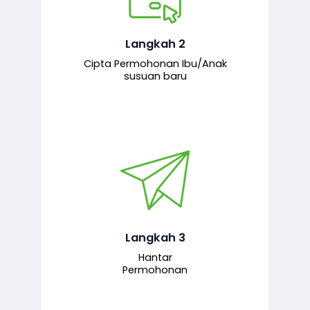
Pemohon mengisi borang
permohonan bagi pendaftaran
hubungan ibu atau anak susuan yang
baharu melalui sistem.
Langkah 2
Cipta Permohonan Ibu/Anak
susuan baru
Permohonan yang lengkap dihantar
untuk proses semakan dan
pengesahan oleh pegawai
bertanggungjawab.
Langkah 3
Hantar
Permohonan