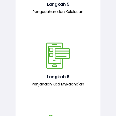
mematuhi syarat ditetapkan.
Langkah 5
Pengesahan dan Kelulusan
Setelah permohonan diluluskan, kad
MyRadha’ah akan dijana.
Langkah 6
Penjanaan Kad MyRadha'ah