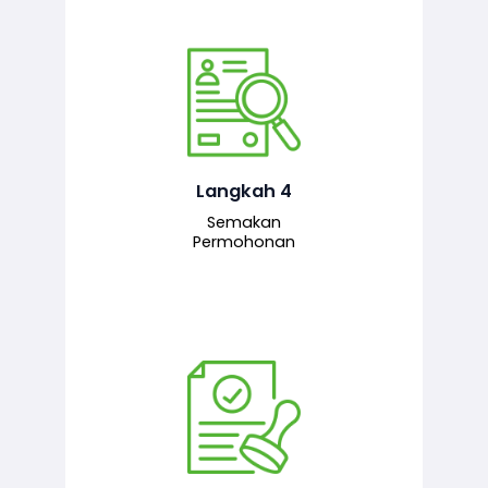
Pegawai penyemak menyemak
maklumat yang dikemukakan. Jika
semua maklumat adalah lengkap dan
tepat, permohonan akan dihantar
kepada pegawai pelulus untuk
Langkah 4
tindakan seterusnya.
Semakan
Permohonan
Pegawai pelulus menilai permohonan
dan memberi pengesahan serta
kelulusan akhir sekiranya semuanya