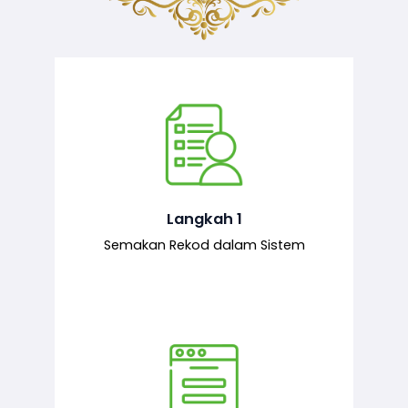
Semakan ke atas sejarah permohonan
yang pernah dibuat oleh pemohon,
iaitu maklumat terdahulu.
Langkah 1
Semakan Rekod dalam Sistem