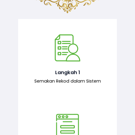
Semakan ke atas sejarah permohonan
yang pernah dibuat oleh pemohon,
iaitu maklumat terdahulu.
Langkah 1
Semakan Rekod dalam Sistem