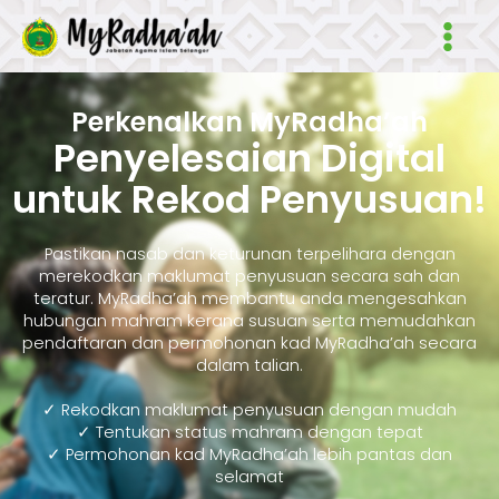
Skip
Main
to
Men
content
Perkenalkan MyRadha’ah
Penyelesaian Digital
untuk Rekod Penyusuan!
Pastikan nasab dan keturunan terpelihara dengan
merekodkan maklumat penyusuan secara sah dan
teratur. MyRadha’ah membantu anda mengesahkan
hubungan mahram kerana susuan serta memudahkan
pendaftaran dan permohonan kad MyRadha’ah secara
dalam talian.
✓ Rekodkan maklumat penyusuan dengan mudah
✓ Tentukan status mahram dengan tepat
✓ Permohonan kad MyRadha’ah lebih pantas dan
selamat