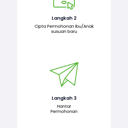
Pemohon mengisi borang
permohonan bagi pendaftaran
hubungan ibu atau anak susuan yang
baharu melalui sistem.
Langkah 2
Cipta Permohonan Ibu/Anak
susuan baru
Permohonan yang lengkap dihantar
untuk proses semakan dan
pengesahan oleh pegawai
bertanggungjawab.
Langkah 3
Hantar
Permohonan