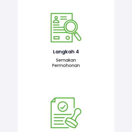
Pegawai penyemak menyemak
maklumat yang dikemukakan. Jika
semua maklumat adalah lengkap dan
tepat, permohonan akan dihantar
kepada pegawai pelulus untuk
Langkah 4
tindakan seterusnya.
Semakan
Permohonan
Pegawai pelulus menilai permohonan
dan memberi pengesahan serta
kelulusan akhir sekiranya semuanya