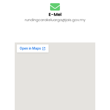
E-Mel
rundingcarakeluarga@jais.gov.my