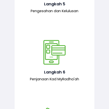
mematuhi syarat ditetapkan.
Langkah 5
Pengesahan dan Kelulusan
Setelah permohonan diluluskan, kad
MyRadha’ah akan dijana.
Langkah 6
Penjanaan Kad MyRadha'ah