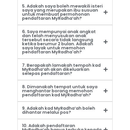
5. Adakah saya boleh mewakili isteri
saya yang merupakan ibu susuan
untuk membuat permohonan
pendaftaran MyRadha’ah?
6. Saya mempunyai anak angkat
dan telah menyusukan anak
tersebut secara tidak langsung
ketika berumur 2 bulan. Adakah
saya layak untuk memohon
pendaftaran MyRadha'ah?
7. Berapakah lamakah tempoh kad
MyRadha’ah akan dikeluarkan
selepas pendaftaran?
8. Dimanakah tempat untuk saya
menghantar borang memohon
pendaftaran kad MyRadha’ah?
9. Adakah kad MyRadha’ah boleh
dihantar melalui pos?
10. Adakah pendaftaran
MyRadha’ah hanya terbuka kepada