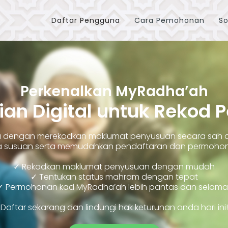
Daftar Pengguna
Cara Pemohonan
So
Perkenalkan MyRadha’ah
ian Digital untuk Rekod 
ara dengan merekodkan maklumat penyusuan secara sah
susuan serta memudahkan pendaftaran dan permohonan
✓ Rekodkan maklumat penyusuan dengan mudah
✓ Tentukan status mahram dengan tepat
✓ Permohonan kad MyRadha’ah lebih pantas dan selama
Daftar sekarang dan lindungi hak keturunan anda hari ini!