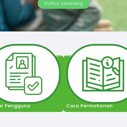
Daftar sekarang
ar Pengguna
Cara Permohonan