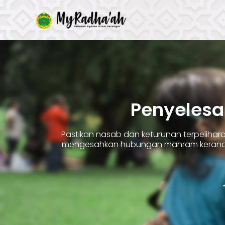
Skip
to
content
Penyelesa
Pastikan nasab dan keturunan terpelih
mengesahkan hubungan mahram kerana 