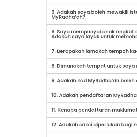
5. Adakah saya boleh mewakili i
MyRadha’ah?
6. Saya mempunyai anak angkat d
Adakah saya layak untuk memoh
7. Berapakah lamakah tempoh ka
8. Dimanakah tempat untuk say
9. Adakah kad MyRadha’ah boleh d
10. Adakah pendaftaran MyRadha’
11. Kenapa pendaftaran maklumat
12. Adakah saksi diperlukan bag