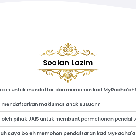
Soalan Lazim
nakan untuk mendaftar dan memohon kad MyRadha’ah
a mendaftarkan maklumat anak susuan?
an oleh pihak JAIS untuk membuat permohonan pendaf
akah saya boleh memohon pendaftaran kad MyRadha'a