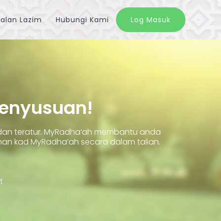
alan Lazim
Hubungi Kami
Log Masuk
Penyusuan!
 dan teratur. MyRadha’ah membantu anda
 kad MyRadha’ah secara dalam talian.
t