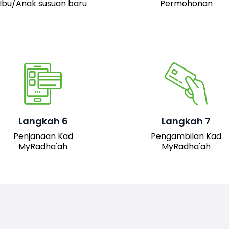
Ibu/Anak susuan baru
Permohonan
Pemohon boleh hadir 
pejabat JAIS untuk
mengambil kad fizika
Setelah permohonan
MyRadha’ah. Selain itu
luluskan, kad MyRadha’ah
pemohon juga boleh me
Langkah 6
Langkah 7
akan dijana.
turun versi digital kad me
Penjanaan Kad
Pengambilan Kad
sistem untuk
MyRadha'ah
MyRadha'ah
kemudahan akses.