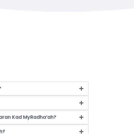
?
taran Kad MyRadha’ah?
h?