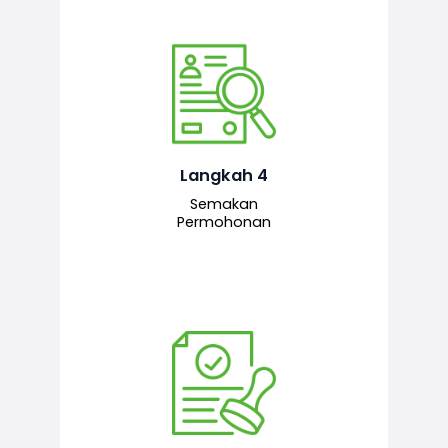
Pegawai penyemak menyemak
maklumat yang dikemukakan. Jika
semua maklumat adalah lengkap dan
tepat, permohonan akan dihantar
kepada pegawai pelulus untuk
Langkah 4
tindakan seterusnya.
Semakan
Permohonan
Pegawai pelulus menilai permohonan
dan memberi pengesahan serta
kelulusan akhir sekiranya semuanya