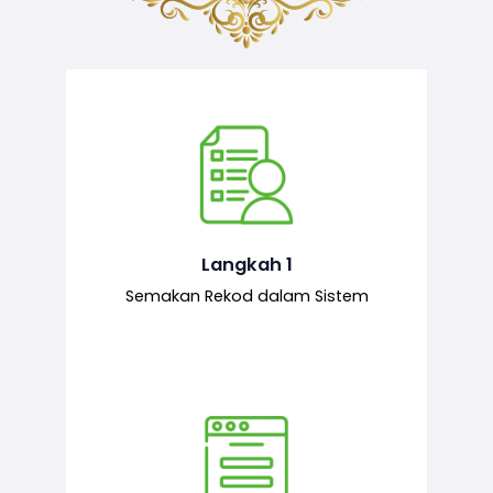
Semakan ke atas sejarah permohonan
yang pernah dibuat oleh pemohon,
iaitu maklumat terdahulu.
Langkah 1
Semakan Rekod dalam Sistem