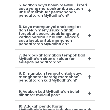
5. Adakah saya boleh mewakili isteri
saya yang merupakan ibu susuan
untuk membuat permohonan
pendaftaran MyRadha’ah?
6. Saya mempunyai anak angkat
dan telah menyusukan anak
tersebut secara tidak langsung
ketika berumur 2 bulan. Adakah
saya layak untuk memohon
pendaftaran MyRadha'ah?
7. Berapakah lamakah tempoh kad
MyRadha’ah akan dikeluarkan
selepas pendaftaran?
8. Dimanakah tempat untuk saya
menghantar borang memohon
pendaftaran kad MyRadha’ah?
9. Adakah kad MyRadha’ah boleh
dihantar melalui pos?
10. Adakah pendaftaran
MyRadha’ah hanya terbuka kepada