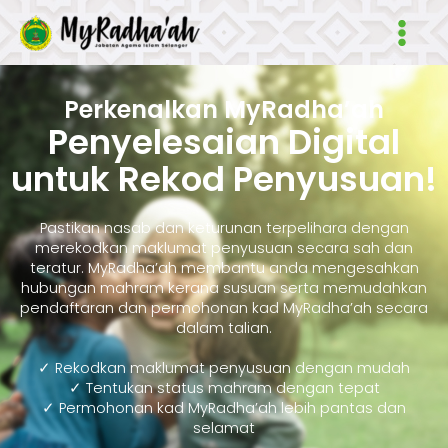
Skip
Main
to
Men
content
Perkenalkan MyRadha’ah
Penyelesaian Digital
untuk Rekod Penyusuan!
Pastikan nasab dan keturunan terpelihara dengan
merekodkan maklumat penyusuan secara sah dan
teratur. MyRadha’ah membantu anda mengesahkan
hubungan mahram kerana susuan serta memudahkan
pendaftaran dan permohonan kad MyRadha’ah secara
dalam talian.
✓ Rekodkan maklumat penyusuan dengan mudah
✓ Tentukan status mahram dengan tepat
✓ Permohonan kad MyRadha’ah lebih pantas dan
selamat