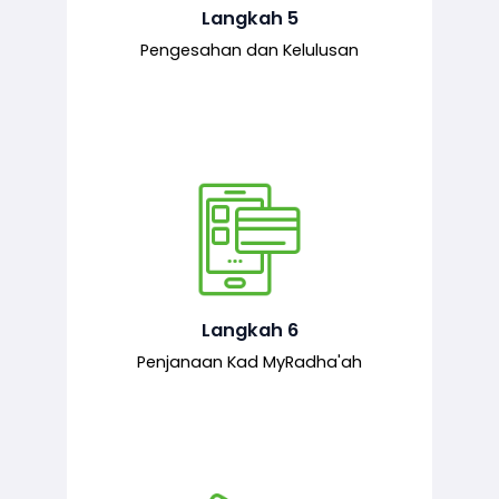
mematuhi syarat ditetapkan.
Langkah 5
Pengesahan dan Kelulusan
Setelah permohonan diluluskan, kad
MyRadha’ah akan dijana.
Langkah 6
Penjanaan Kad MyRadha'ah