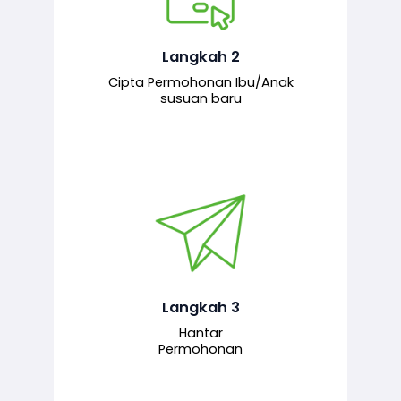
Pemohon mengisi borang
permohonan bagi pendaftaran
hubungan ibu atau anak susuan yang
baharu melalui sistem.
Langkah 2
Cipta Permohonan Ibu/Anak
susuan baru
Permohonan yang lengkap dihantar
untuk proses semakan dan
pengesahan oleh pegawai
bertanggungjawab.
Langkah 3
Hantar
Permohonan