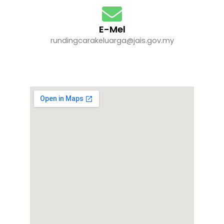
E-Mel
rundingcarakeluarga@jais.gov.my