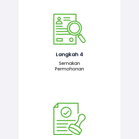
Pegawai penyemak menyemak
maklumat yang dikemukakan. Jika
semua maklumat adalah lengkap dan
tepat, permohonan akan dihantar
kepada pegawai pelulus untuk
Langkah 4
tindakan seterusnya.
Semakan
Permohonan
Pegawai pelulus menilai permohonan
dan memberi pengesahan serta
kelulusan akhir sekiranya semuanya