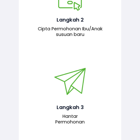
Pemohon mengisi borang
permohonan bagi pendaftaran
hubungan ibu atau anak susuan yang
baharu melalui sistem.
Langkah 2
Cipta Permohonan Ibu/Anak
susuan baru
Permohonan yang lengkap dihantar
untuk proses semakan dan
pengesahan oleh pegawai
bertanggungjawab.
Langkah 3
Hantar
Permohonan