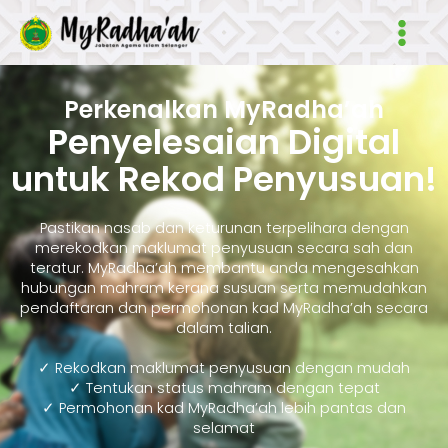
Skip
Main
to
Men
content
Perkenalkan MyRadha’ah
Penyelesaian Digital
untuk Rekod Penyusuan!
Pastikan nasab dan keturunan terpelihara dengan
merekodkan maklumat penyusuan secara sah dan
teratur. MyRadha’ah membantu anda mengesahkan
hubungan mahram kerana susuan serta memudahkan
pendaftaran dan permohonan kad MyRadha’ah secara
dalam talian.
✓ Rekodkan maklumat penyusuan dengan mudah
✓ Tentukan status mahram dengan tepat
✓ Permohonan kad MyRadha’ah lebih pantas dan
selamat