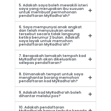
5. Adakah saya boleh mewakili isteri
saya yang merupakan ibu susuan
untuk membuat permohonan
pendaftaran MyRadha’ah?
6. Saya mempunyai anak angkat
dan telah menyusukan anak
tersebut secara tidak langsung
ketika berumur 2 bulan. Adakah
saya layak untuk memohon
pendaftaran MyRadha'ah?
7. Berapakah lamakah tempoh kad
MyRadha’ah akan dikeluarkan
selepas pendaftaran?
8. Dimanakah tempat untuk saya
menghantar borang memohon
pendaftaran kad MyRadha’ah?
9. Adakah kad MyRadha’ah boleh
dihantar melalui pos?
10. Adakah pendaftaran
MyRadha’ah hanya terbuka kepada