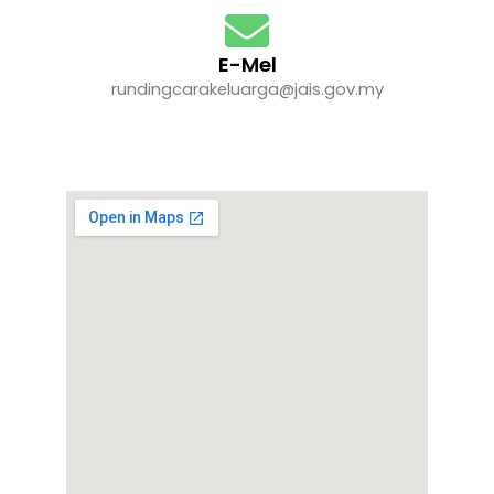
E-Mel
rundingcarakeluarga@jais.gov.my