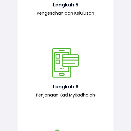
mematuhi syarat ditetapkan.
Langkah 5
Pengesahan dan Kelulusan
Setelah permohonan diluluskan, kad
MyRadha’ah akan dijana.
Langkah 6
Penjanaan Kad MyRadha'ah