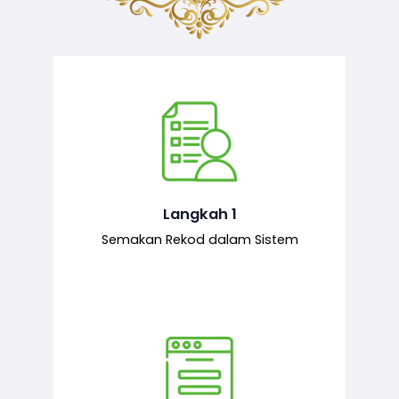
Semakan ke atas sejarah permohonan
yang pernah dibuat oleh pemohon,
iaitu maklumat terdahulu.
Langkah 1
Semakan Rekod dalam Sistem